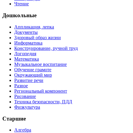
Чтение
Дошкольные
Аппликация, лепка
Документы
Здоровый образ жизни
Информатика
Конструирование, ручной труд
Логопедия
Математика
Музыкальное воспитание
Обучение грамоте
Окружающий мир
Развитие речи
Разное
Региональный компонент
Рисование
Техника безопасности, ПДД
Физкультура
Старшие
Алгебра