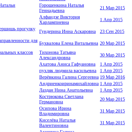
Натальи
Горошенкина Наталья
21 Мар 2015
Геннадьевна
Алфаидзе Виктория
1 Апр 2015
Харлампиевна
ршишь прогулку
Гундерина Инна Аскаровна
23 Сен 2015
аправленности для
Бухвалова Елена Витальевна
20 Мар 2015
льных классов
Тихонова Татьяна
30 Мар 2015
Александровна
Ахатова Аниса Гафуановна
1 Апр 2015
пухляк людмила васильевна
1 Апр 2015
Верёвкина Галина Сергеевна
19 Мар 2016
Андриенкоиринамихайловна
1 Апр 2015
Лаздан Нина Анатольевна
1 Апр 2015
Кострюкова Светлана
20 Мар 2015
Германовна
Осипова Ирина
31 Мар 2015
Владимировна
Киселёва Наталья
31 Мар 2015
Валентиновна
Акишина Галина