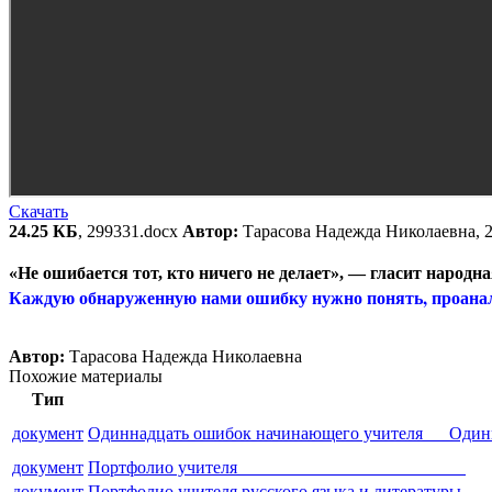
Скачать
24.25 КБ
, 299331.docx
Автор:
Тарасова Надежда Николаевна, 
«Не ошибается тот, кто ничего не делает», — гласит народ
Каждую обнаруженную нами ошибку нужно понять, проанали
Автор:
Тарасова Надежда Николаевна
Похожие материалы
Тип
документ
Одиннадцать ошибок начинающего учителя Одинн
документ
Портфолио учителя
документ
Портфолио учителя русского я