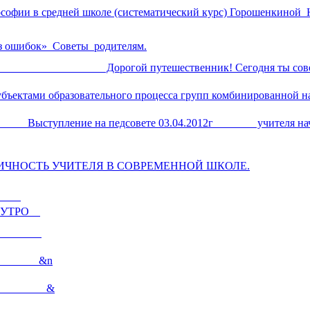
офии в средней школе (систематический курс) Горошенкиной 
ез ошибок» Советы родителям.
чителя". Дорогой путешественник! Сегодня ты сове
субъектами образовательного процесса групп комбинированной н
 Выступление на педсовете 03.04.2012г учителя нача
ЛИЧНОСТЬ УЧИТЕЛЯ В СОВРЕМЕННОЙ ШКОЛЕ.
та
ТРО
емье
етей &n
гов &