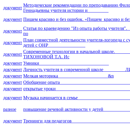
Методические рекомендации по преподаванию Филос
документ
Геннадьевны учителя истории и
документ
Пишем красиво и без ошибок. «Пишем красиво и б
Статья по краеведению "Из опыта работы у
документ
по
План совместной деятельности учителя-логопеда с 
документ
детей с ОНР
Современные технологии в начальной школе.
документ
ТИХОНОВОЙ Т.А. Ис
документ
Умники
документ
Личность учителя в современной школе 
документ
Мелкая моторика &n
документ
Обобщение опы
документ
открытые уроки У
документ
Музыка начинается в с
разное
повышение речевой активности у д
документ
Тренинги для педаго