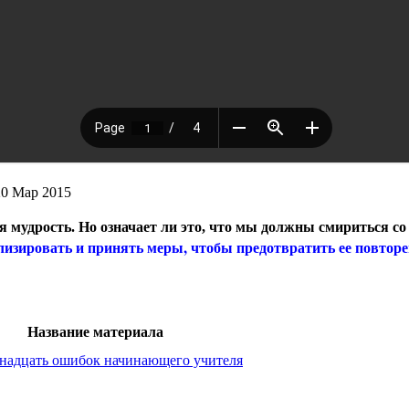
20 Мар 2015
ная мудрость. Но означает ли это, что мы должны смириться 
зировать и принять меры, чтобы предотвратить ее повторе
Название материала
адцать ошибок начинающего учителя
зыка и литературы