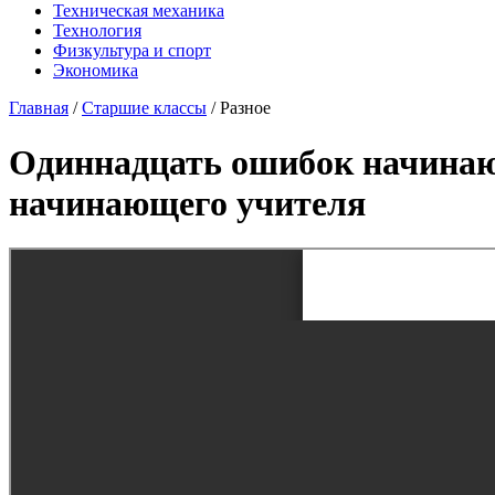
Техническая механика
Технология
Физкультура и спорт
Экономика
Главная
/
Старшие классы
/
Разное
Одиннадцать ошибок начина
начинающего учителя