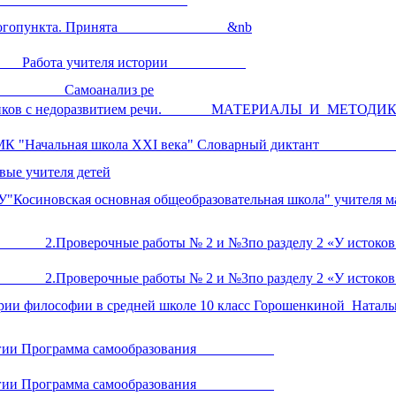
ольного логопункта. Принята &nb
ий дом Работа учителя истории
Самоанализ ре
кольников с недоразвитием речи. МАТЕРИАЛЫ И МЕТОДИ
в по УМК "Начальная школа XXI века" Словарный дикта
учителя детей
МОУ"Косиновская основная общеобразовательная школа" уч
верочные работы № 2 и №3по разделу 2 «У истоков р
верочные работы № 2 и №3по разделу 2 «У истоков р
рии философии в средней школе 10 класс Горошенкиной Наталь
 биологии Программа самообразования
 биологии Программа самообразования