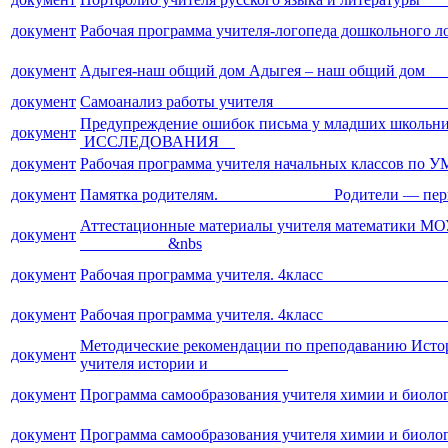
документ
Рабочая программа учителя-логопеда дошк
документ
Адыгея-наш общий дом Адыгея – наш общ
документ
Самоанализ работы учителя 
Предупреждение ошибок письма у младших ш
документ
ИССЛЕДОВАНИЯ
документ
Рабочая программа учителя начальных классо
документ
Памятка родителям. Родители — первые 
Аттестационные материалы учителя математики 
документ
&nbs
документ
Рабочая программа учителя. 4класс 2.Про
документ
Рабочая программа учителя. 4класс 2.Про
Методические рекомендации по преподаванию Исто
документ
учителя истории и
документ
Программа самообразования учителя химии и
документ
Программа самообразования учителя химии и