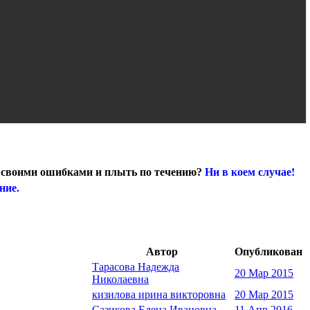
Ни в коем случае!
со своими ошибками и плыть по течению?
ние.
Автор
Опубликован
Тарасова Надежда
20 Мар 2015
Николаевна
кизилова ирина викторовна
20 Мар 2015
Сазикова Елена Ивановна
11 Апр 2016