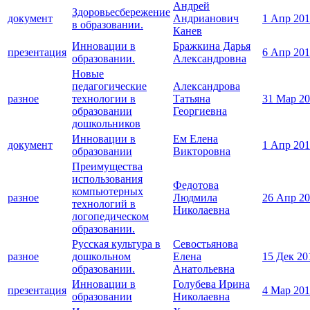
Андрей
Здоровьесбережение
документ
Андрианович
1 Апр 20
в образовании.
Канев
Инновации в
Бражкина Дарья
презентация
6 Апр 20
образовании.
Александровна
Новые
педагогические
Александрова
разное
технологии в
Татьяна
31 Мар 2
образовании
Георгиевна
дошкольников
Инновации в
Ем Елена
документ
1 Апр 20
образовании
Викторовна
Преимущества
использования
Федотова
компьютерных
разное
Людмила
26 Апр 2
технологий в
Николаевна
логопедическом
образовании.
Русская культура в
Севостьянова
разное
дошкольном
Елена
15 Дек 20
образовании.
Анатольевна
Инновации в
Голубева Ирина
презентация
4 Мар 20
образовании
Николаевна