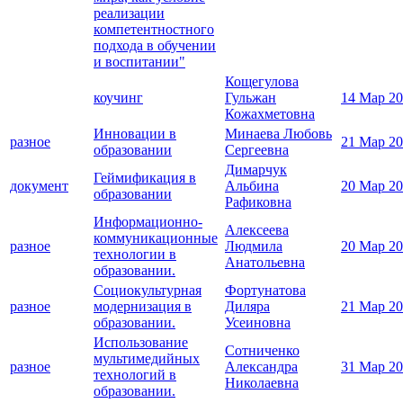
реализации
компетентностного
подхода в обучении
и воспитании"
Кощегулова
коучинг
Гульжан
14 Мар 2
Кожахметовна
Инновации в
Минаева Любовь
разное
21 Мар 2
образовании
Сергеевна
Димарчук
Геймификация в
документ
Альбина
20 Мар 2
образовании
Рафиковна
Информационно-
Алексеева
коммуникационные
разное
Людмила
20 Мар 2
технологии в
Анатольевна
образовании.
Социокультурная
Фортунатова
разное
модернизация в
Диляра
21 Мар 2
образовании.
Усеиновна
Использование
Сотниченко
мультимедийных
разное
Александра
31 Мар 2
технологий в
Николаевна
образовании.