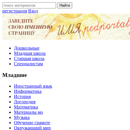
регистрация
Вход
Дошкольные
Младшая школа
Старшая школа
Специалистам
Младшие
Иностранный язык
Информатика
История
Логопедия
Математика
Материалы мо
Музыка
Обучение грамоте
Окружающий мир