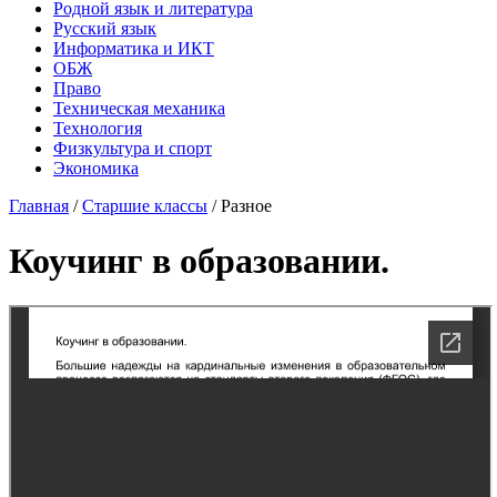
Родной язык и литература
Русский язык
Информатика и ИКТ
ОБЖ
Право
Техническая механика
Технология
Физкультура и спорт
Экономика
Главная
/
Старшие классы
/
Разное
Коучинг в образовании.