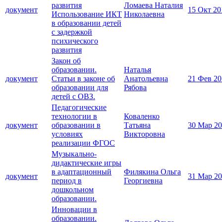
развития
Ломаева Наталия
документ
15 Окт 20
Использование ИКТ
Николаевна
в образовании детей
с задержкой
психического
развития
Закон об
образовании.
Наталья
документ
Статьи в законе об
Анатольевна
21 Фев 20
образовании для
Рябова
детей с ОВЗ.
Педагогические
технологии в
Коваленко
документ
образовании в
Татьяна
30 Мар 2
условиях
Викторовна
реализации ФГОС
Музыкально-
дидактические игры
в адаптационный
Филякина Ольга
документ
31 Мар 2
период в
Георгиевна
дошкольном
образовании.
Инновации в
образовании.