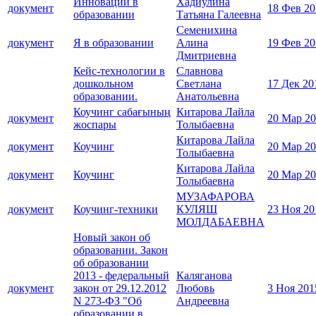
Инновации в
Хадиулина
документ
18 Фев 20
образовании
Татьяна Галеевна
Семенихина
документ
Я в образовании
Алина
19 Фев 20
Дмитриевна
Кейс-технологии в
Славнова
дошкольном
Светлана
17 Дек 20
образовании.
Анатольевна
Коучинг сабағының
Китарова Лайла
документ
20 Мар 2
жоспары
Толыбаевна
Китарова Лайла
документ
Коучинг
20 Мар 2
Толыбаевна
Китарова Лайла
документ
Коучинг
20 Мар 2
Толыбаевна
МУЗАФАРОВА
документ
Коучинг-техники
КУЛЯШ
23 Ноя 20
МОЛДАБАЕВНА
Новый закон об
образовании. Закон
об образовании
2013 - федеральный
Каляганова
документ
закон от 29.12.2012
Любовь
3 Ноя 201
N 273-ФЗ "Об
Андреевна
образовании в