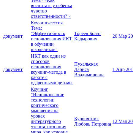
Тема - «Как
воспитать у ребенка
чувство
ответственности? »
Коучинг-сессия.
Тема:
"Эффективность
Тореев Болат
документ
20 Мар 2
использования ИКТ
Кадырович
в обучении
школьников"
ИКТ как один из
способов
Пухальская
использования
документ
Лариса
1 Апр 20
коучинг-метода в
Владимировна
работе с
одаренными детьми.
Коучинг
"Использование
технологии
критического
мышления на
уроках
Куропятник
литературного
12 Мая 20
Любовь Петровна
чтения, познания
мира, как условие