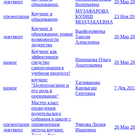
документ
20 Мар 2
образовании.
Валерьевна
МУЗАФАРОВА
Коучинг в
презентация
КУЛЯШ
23 Ноя 20
образовании
МОЛДАБАЕВНА
Коучинг в
Варфоломеева
образовании: новые
документ
Таисия
20 Мар 2
возможности
Алексеевна
лидерства
Коучинг как
эффективное
Никишова Ольга
разное
средство
20 Мар 2
Анатольевна
самопознания в
учебном процессе!
коучинг
Тагиманова
"Целеполагание и
разное
Карлыгаш
7 Дек 201
его роль в
Сеитовна
оценивании"
Мастер класс
проведения
родительского
собрания в школе с
презентация,
применением
Умнова Лилия
20 Мар 2
документ
метода коучинг.
Ивановна