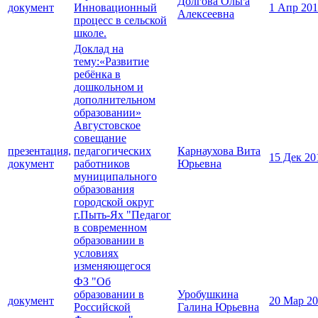
Долгова Ольга
документ
Инновационный
1 Апр 20
Алексеевна
процесс в сельской
школе.
Доклад на
тему:«Развитие
ребёнка в
дошкольном и
дополнительном
образовании»
Августовское
совещание
презентация,
педагогических
Карнаухова Вита
15 Дек 20
документ
работников
Юрьевна
муниципального
образования
городской округ
г.Пыть-Ях "Педагог
в современном
образовании в
условиях
изменяющегося
ФЗ "Об
образовании в
Уробушкина
документ
20 Мар 2
Российской
Галина Юрьевна