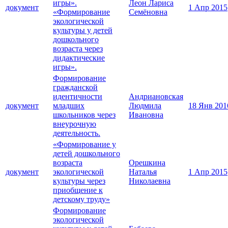
игры».
Леон Лариса
документ
1 Апр 2015
«Формирование
Семёновна
экологической
культуры у детей
дошкольного
возраста через
дидактические
игры».
Формирование
гражданской
идентичности
Андриановская
документ
младших
Людмила
18 Янв 201
школьников через
Ивановна
внеурочную
деятельность.
«Формирование у
детей дошкольного
возраста
Орешкина
документ
экологической
Наталья
1 Апр 2015
культуры через
Николаевна
приобщение к
детскому труду»
Формирование
экологической