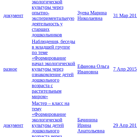
экологической
культуры через
опытно-
Зуева Марина
документ
31 Мар 201
экспериментальную
Николаевна
деятельность у
старших
дошкольников
Наблюдения, беседы
в младшей группе
по теме
«Формирование
начал экологической
Ефанова Ольга
разное
культуры через
7 Апр 2015
Ивановна
ознакомление детей
дошкольного
возраста с
растительным
миром»
Мастер – класс на
тему
«Формирование
экологической
Бачинина
документ
культуры детей
Ирина
29 Апр 201
дошкольного
Анатольевна
возраста через