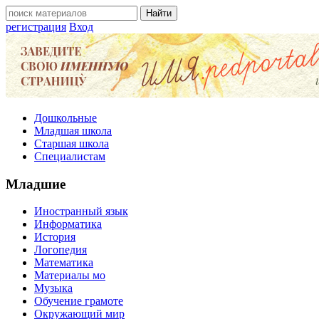
регистрация
Вход
Дошкольные
Младшая школа
Старшая школа
Специалистам
Младшие
Иностранный язык
Информатика
История
Логопедия
Математика
Материалы мо
Музыка
Обучение грамоте
Окружающий мир