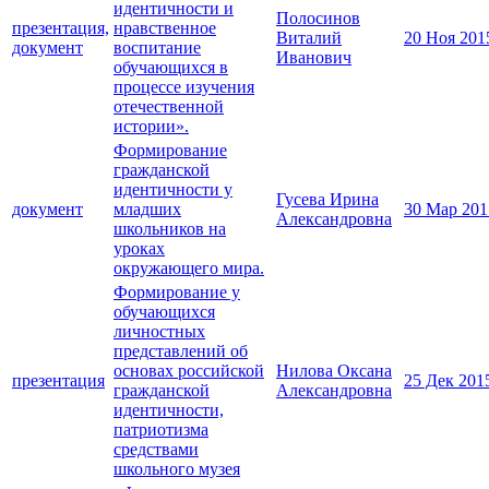
идентичности и
Полосинов
презентация,
нравственное
Виталий
20 Ноя 201
документ
воспитание
Иванович
обучающихся в
процессе изучения
отечественной
истории».
Формирование
гражданской
идентичности у
Гусева Ирина
документ
младших
30 Мар 201
Александровна
школьников на
уроках
окружающего мира.
Формирование у
обучающихся
личностных
представлений об
основах российской
Нилова Оксана
презентация
25 Дек 201
гражданской
Александровна
идентичности,
патриотизма
средствами
школьного музея