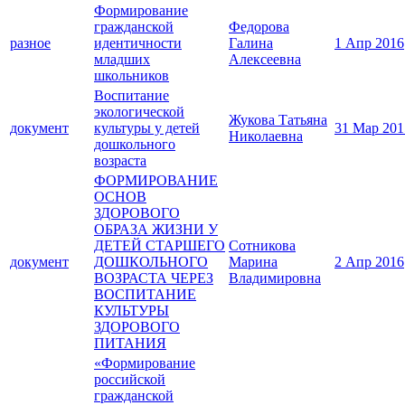
Формирование
гражданской
Федорова
разное
идентичности
Галина
1 Апр 2016
младших
Алексеевна
школьников
Воспитание
экологической
Жукова Татьяна
документ
культуры у детей
31 Мар 201
Николаевна
дошкольного
возраста
ФОРМИРОВАНИЕ
ОСНОВ
ЗДОРОВОГО
ОБРАЗА ЖИЗНИ У
ДЕТЕЙ СТАРШЕГО
Сотникова
документ
ДОШКОЛЬНОГО
Марина
2 Апр 2016
ВОЗРАСТА ЧЕРЕЗ
Владимировна
ВОСПИТАНИЕ
КУЛЬТУРЫ
ЗДОРОВОГО
ПИТАНИЯ
«Формирование
российской
гражданской