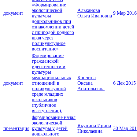
«Формирование
экологической
Альканова
документ
9 Мар 2016
культуры
Ольга Ивановна
дошкольников при
ознакомлении детей
с природой родного
края через
поликультурное
воспитание»
Формирование
гражданской
идентичности и
культуры
межнациональных
Канчина
документ
отношений в
Оксана
6 Дек 2015
поликультурной
Анатольевна
среде младших
школьников
(публичное
выступление).
формирование начал
экологической
Якунина Ирина
презентация
культуры у детей
30 Мар 201
Николаевна
дошкольного