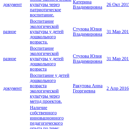
Катерина
документ
культуры через
26 Окт 201
Владимировна
патриотическое
воспитание.
Воспитание
экологической
Стулова Юлия
разное
культуры у детей
31 Мар 201
Владимировна
дошкольного
возраста.
Воспитание
экологической
Стулова Юлия
разное
культуры у детей
31 Мар 201
Владимировна
дошкольного
возраста
Воспитание у детей
дошкольного
возраста
Ракутова Анна
документ
2 Апр 2016
экологической
Георгиевна
культуры через
метод проектов.
Наличие
собственного
инновационного
педагогического
опыта по теме: