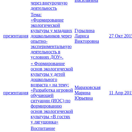
Васильевна
через внеурочную
деятельность
Тема:
«Формирование
экологической
культуры у младших
Гурылина
презентация
дошкольников через
Лариса
27 Окт 201
опытно-
Викторовна
экспериментальную
деятельность в
условиях ДОУ».
« Формирование
основ экологической
культуры у детей
дошкольного
возраста » на тему:
Мараховская
«Разработка игровой
презентация
Марина
11 Апр 201
обучающей
Юрьевна
ситуации (ИОС) по
формированию
основ экологической
культуры «В гостях
у лягушонка»
Воспитание