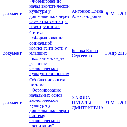
«Формирование
начал экологической
культуры у
Антонюк Елена
документ
30 Мар 201
дошкольников через
Александровна
элементы экотеатра
и экотренинга»
Статья
"«Формирование
социальной
компентентности у
Белова Елена
документ
младших
1 Апр 2015
Сергеевна
школьников через
развитие
экологической
культуры личности»
Обобщение опыта
по теме:
"Формирование
начальных основ
ХАЗОВА
экологической
документ
НАТАЛЬЯ
31 Мар 201
культуры у
ДМИТРИЕВНА
дошкольников через
систему
экологического
воспитания".