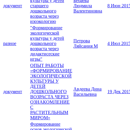
культуры у детей
Бебаева
документ
старшего
Людмила
8 Июн 201
дошкольного
Валентиновна
возраста через
изоэкологию
"Формирование
экологической
культуры у детей
Петрова
разное
дошкольного
4 Июл 201
Ляйсания М
возраста через
дидактисеские
игры"
ОПЫТ РАБОТЫ
«ФОРМИРОВАНИЕ
ЭКОЛОГИЧЕСКОЙ
КУЛЬТУРЫ У
ДЕТЕЙ
Авдеева Дина
документ
ДОШКОЛЬНОГО
19 Дек 201
Васильевна
ВОЗРАСТА ЧЕРЕЗ
ОЗНАКОМЛЕНИЕ
С
РАСТИТЕЛЬНЫМ
МИРОМ»
Формирование
основ экологической