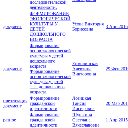
исследовательской
деятельности.
ФОРМИРОВАНИЕ
ЭКОЛОГИЧЕСКОЙ
КУЛЬТУРЫ У
Усова Виктория
документ
3 Апр 2016
ДЕТЕЙ
Борисовна
ДОШКОЛЬНОГО
ВОЗРАСТА
Формирование
основ экологической
культуры у детей
дошкольного
Ермолинская
возраста
документ
Алевтина
29 Фев 201
Формирование
Викторовна
основ экологической
культуры у детей
дошкольного
возраста.
Формирование
Лозицкая
презентация,
гражданской
Таисия
20 Мар 201
документ
идентичности
Иосифовна
Формирование
Шушкина
разное
гражданской
Светлана
1 Апр 2015
идентичности
Вячеславовна