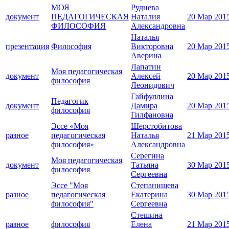
МОЯ
Руднева
документ
ПЕДАГОГИЧЕСКАЯ
Наталия
20 Мар 201
ФИЛОСОФИЯ
Александровна
Наталья
презентация
Философия
Викторовна
20 Мар 201
Аверина
Лапатин
Моя педагогическая
документ
Алексей
20 Мар 201
философия
Леонидович
Гайфуллина
Педагогик
документ
Дамира
20 Мар 201
философия
Гилфановна
Эссе «Моя
Шерстобитова
разное
педагогическая
Наталья
21 Мар 201
философия»
Александровна
Серегина
Моя педагогическая
документ
Татьяна
30 Мар 201
философия
Сергеевна
Эссе "Моя
Степанищева
разное
педагогическая
Екатерина
30 Мар 201
философия"
Сергеевна
Стешина
разное
философия
Елена
21 Мар 201