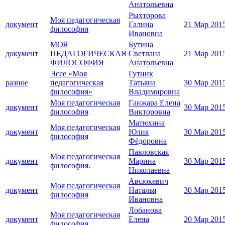
Анатольевна
Рыхторова
Моя педагогическая
документ
Галина
21 Мар 201
философия
Ивановна
МОЯ
Бутина
документ
ПЕДАГОГИЧЕСКАЯ
Светлана
21 Мар 201
ФИЛОСОФИЯ
Анатольевна
Эссе «Моя
Гутник
разное
педагогическая
Татьяна
30 Мар 201
философия»
Владимировна
Моя педагогическая
Ганжара Елена
документ
30 Мар 201
философия
Викторовна
Матюхина
Моя педагогическая
документ
Юлия
30 Мар 201
философия
Фёдоровна
Павловская
Моя педагогическая
документ
Марина
30 Мар 201
философия.
Николаевна
Авсюкевич
Моя педагогическая
документ
Наталья
30 Мар 201
философия
Ивановна
Лобанова
Моя педагогическая
документ
Елена
20 Мар 201
философия