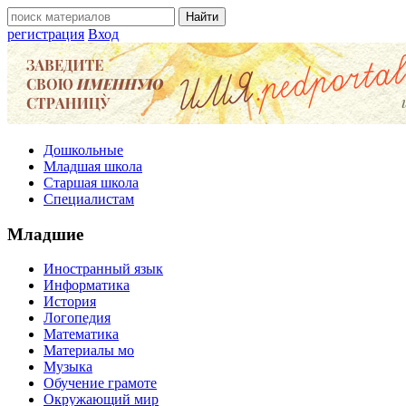
регистрация
Вход
Дошкольные
Младшая школа
Старшая школа
Специалистам
Младшие
Иностранный язык
Информатика
История
Логопедия
Математика
Материалы мо
Музыка
Обучение грамоте
Окружающий мир