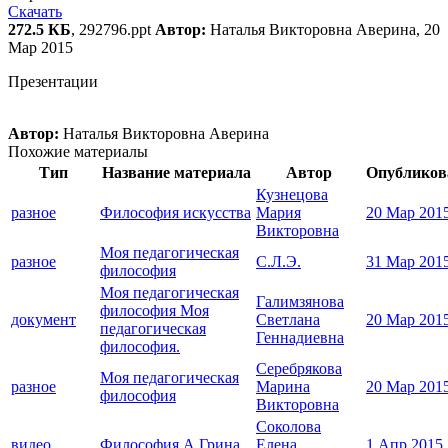
Скачать
272.5 КБ
, 292796.ppt
Автор:
Наталья Викторовна Аверина, 20
Мар 2015
Презентации
Автор:
Наталья Викторовна Аверина
Похожие материалы
Тип
Название материала
Автор
Опубликов
Кузнецова
разное
Философия искусства
Мария
20 Мар 201
Викторовна
Моя педагогическая
разное
С.Л.Э.
31 Мар 201
философия
Моя педагогическая
Галимзянова
философия Моя
документ
Светлана
20 Мар 201
педагогическая
Геннадиевна
философия.
Серебрякова
Моя педагогическая
разное
Марина
20 Мар 201
философия
Викторовна
Соколова
видео
Философия А.Грина
Елена
1 Апр 2015