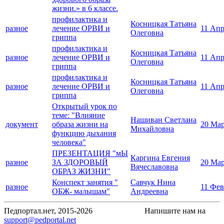
жизни.» в 6 классе.
профилактика и
Косницкая Татьяна
разное
лечение ОРВИ и
11 Апр
Олеговна
гриппа
профилактика и
Косницкая Татьяна
разное
лечение ОРВИ и
11 Апр
Олеговна
гриппа
профилактика и
Косницкая Татьяна
разное
лечение ОРВИ и
11 Апр
Олеговна
гриппа
Открытый урок по
теме: "Влияние
Нашиван Светлана
документ
образа жизни на
20 Мар
Михайловна
функцию дыхания
человека"
ПРЕЗЕНТАЦИЯ "мЫ
Каргина Евгения
разное
ЗА ЗДОРОВЫЙ
20 Мар
Вячеславовна
ОБРАЗ ЖИЗНИ"
Конспект занятия "
Савчук Нина
разное
11 Фев
ОБЖ- малышам"
Андреевна
Педпортал.нет, 2015-2026
Напишите нам на
support@pedportal.net