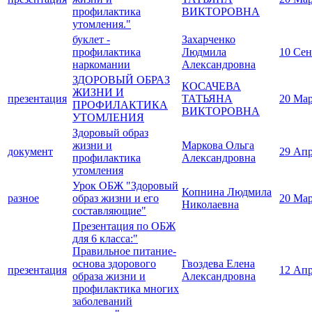
профилактика
ВИКТОРОВНА
утомления."
буклет -
Захарченко
профилактика
Людмила
10 Сен
наркомании
Александровна
ЗДОРОВЫЙ ОБРАЗ
КОСАЧЕВА
ЖИЗНИ И
презентация
ТАТЬЯНА
20 Мар
ПРОФИЛАКТИКА
ВИКТОРОВНА
УТОМЛЕНИЯ
Здоровый образ
жизни и
Маркова Ольга
документ
29 Апр
профилактика
Александровна
утомления
Урок ОБЖ "Здоровый
Копнина Людмила
разное
образ жизни и его
20 Мар
Николаевна
составляющие"
Презентация по ОБЖ
для 6 класса:"
Правильное питание-
основа здорового
Гвоздева Елена
презентация
12 Апр
образа жизни и
Александровна
профилактика многих
заболеваний