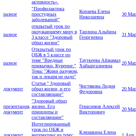
активность».
"Профилактика
Копаева Елена
разное
простудных
30 Мар
Николаевна
заболеваний"
открытый урок по
окружающему миру в
Тарлина Альбина
разное
31 Мар
3 классе "Здоровый
Георгиевна
образ жизни"
Открытый урок по
ОБЖ в 5 классе по
теме "Вредные
Тауткеева Айжамал
разное
20 Мар
привычки. Курение."
Хайыргалиевна
Тема: "Живи разумом,
так и лекаря не надо"
Статья " Здоровый
Чистякова Лидия
документ
образ жизни, и его
20 Мар
Федоровна
составляющие"
"Здоровый образ
презентация,
жизни. Его
Герасимов Алексей
20 Мар
документ
принципы и
Викторович
составляющие"
Интегрированный
урок по ОБЖ и
Клюшкина Елена
документ
математике на тему:
1 Апр 