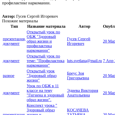
профилактике наркомании.
Автор:
Гусев Сергей Игоревич
Похожие материалы
Тип
Название материала
Автор
Опубл
Открытый урок по
ОБЖ "Здоровый
презентация,
Гусев Сергей
образ жизни и
20 Мар
документ
Игоревич
профилактика
наркомании"
Открытый урок по
документ
теме: "Профилактика
luts.svetlana@mail.ru
7 Апр 
наркомании"
Открытый урок
Бреус Зоя
разное
"Здоровый образ
20 Мар
Григорьевна
жизни"
Урок по ОБЖ в 11
классе на тему
Эдиева Виктория
документ
20 Мар
"Гигиена и здоровый
Анатольевна
образ жизни".
Конспект урока "
Здоровый образ
КОСАЧЕВА
презентация
жизни и
ТАТЬЯНА
20 Мар