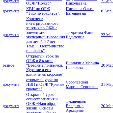
документ
7 Апр 
ОБЖ "Пожар"
Николаевна
КВН по ОБЖ
Пигасова Ольга
документ
8 Апр 
"Турнир эрудитов".
Евгеньевна
Конспект
интегрированного
занятия по ОБЖ с
элементами
Тимриева Фания
документ
22 Мар
экспериментирования
Вадутовна
для детей 6-7 лет
Тема: "Электричество
и человек"
Открытый урок по
ОБЖ в 8 классе
Вшивкина Марина
разное
"Вредные привычки.
20 Мар
Павловна
Курение и его
влияние на здоровье"
открытый урок по
Соболевская
документ
НВП и ОБЖ "Ручные
31 Мар
Марина Сергеевна
гранаты"
Открытый урок
обществознания и
Туканенков
ОБЖ «Наш образ
документ
Владимир
20 Мар
жизни. Основы
Аркадьевич
здорового образа