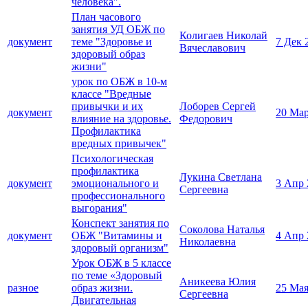
человека".
План часового
занятия УД ОБЖ по
Колигаев Николай
документ
теме "Здоровье и
7 Дек 
Вячеславович
здоровый образ
жизни"
урок по ОБЖ в 10-м
классе "Вредные
привычки и их
Лоборев Сергей
документ
20 Мар
влияние на здоровье.
Федорович
Профилактика
вредных привычек"
Психологическая
профилактика
Лукина Светлана
документ
эмоционального и
3 Апр 
Сергеевна
профессионального
выгорания"
Конспект занятия по
Соколова Наталья
документ
ОБЖ "Витамины и
4 Апр 
Николаевна
здоровый организм"
Урок ОБЖ в 5 классе
по теме «Здоровый
Аникеева Юлия
разное
образ жизни.
25 Мая
Сергеевна
Двигательная