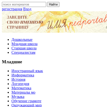
регистрация
Вход
Дошкольные
Младшая школа
Старшая школа
Специалистам
Младшие
Иностранный язык
Информатика
История
Логопедия
Математика
Материалы мо
Музыка
Обучение грамоте
Окружающий мир