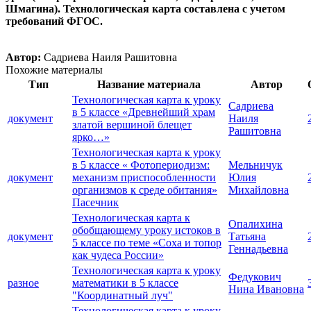
Шмагина). Технологическая карта составлена с учетом
требований ФГОС.
Автор:
Садриева Наиля Рашитовна
Похожие материалы
Тип
Название материала
Автор
Технологическая карта к уроку
Садриева
в 5 классе «Древнейший храм
документ
Наиля
златой вершиной блещет
Рашитовна
ярко…»
Технологическая карта к уроку
в 5 классе « Фотопериодизм:
Мельничук
документ
механизм приспособленности
Юлия
организмов к среде обитания»
Михайловна
Пасечник
Технологическая карта к
Опалихина
обобщающему уроку истоков в
документ
Татьяна
5 классе по теме «Соха и топор
Геннадьевна
как чудеса России»
Технологическая карта к уроку
Федукович
разное
математики в 5 классе
Нина Ивановна
"Координатный луч"
Технологическая карта к уроку