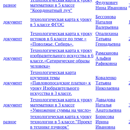
Федукович
разное
математики в 5 классе
Нина Ивановна
"Координатный луч"
Бессонова
технологическая карта к уроку
документ
Наталия
в 5 классе ФГОС
Валерьевна
Технологическая карта к уроку
Опалихина
документ
истоков в 6 классе по теме «
Татьяна
«Поволжье. Сибирь».
Геннадьевна
Технологическая карта к уроку
Рамазанова
изобразительного искусства в 6
документ
Альфия
классе.«Сатирические образы
Рафиковна
человека»
Технологическая карта
изучения темы
Коваленко
документ
«Павловопосадские платки» к
Татьяна
уроку Изобразительного
Николаевна
искусства в 3 классе.
Технологическая карта к уроку
Давыдова
документ
математики в 3 классе
Наталья
«Умножение суммы на число»
Анатольевна
технологическая карта к уроку
Борисова
разное
технологии в 5 классе."Проект
Ирина
в технике пэчворк"
Ивановна