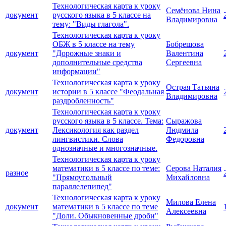
Технологическая карта к уроку
Семёнова Нина
документ
русского языка в 5 классе на
Владимировна
тему: "Виды глагола".
Технологическая карта к уроку
ОБЖ в 5 классе на тему
Бобрешова
документ
"Дорожные знаки и
Валентина
дополнительные средства
Сергеевна
информации"
Технологическая карта к уроку
Острая Татьяна
документ
истории в 5 классе "Феодальная
Владимировна
раздробленность"
Технологическая карта к уроку
русского языка в 5 классе. Тема:
Сыражова
документ
Лексикология как раздел
Людмила
лингвистики. Слова
Федоровна
однозначные и многозначные.
Технологическая карта к уроку
математики в 5 классе по теме:
Серова Наталия
разное
"Прямоугольный
Михайловна
параллелепипед"
Технологическая карта к уроку
Милова Елена
документ
математики в 5 классе по теме
Алексеевна
"Доли. Обыкновенные дроби"