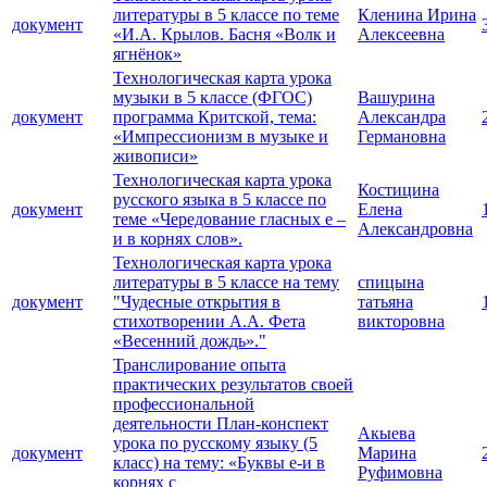
литературы в 5 классе по теме
Кленина Ирина
документ
«И.А. Крылов. Басня «Волк и
Алексеевна
ягнёнок»
Технологическая карта урока
музыки в 5 классе (ФГОС)
Вашурина
документ
программа Критской, тема:
Александра
«Импрессионизм в музыке и
Германовна
живописи»
Технологическая карта урока
Костицина
русского языка в 5 классе по
документ
Елена
теме «Чередование гласных е –
Александровна
и в корнях слов».
Технологическая карта урока
литературы в 5 классе на тему
спицына
документ
"Чудесные открытия в
татьяна
стихотворении А.А. Фета
викторовна
«Весенний дождь»."
Транслирование опыта
практических результатов своей
профессиональной
деятельности План-конспект
Акыева
урока по русскому языку (5
документ
Марина
класс) на тему: «Буквы е-и в
Руфимовна
корнях с