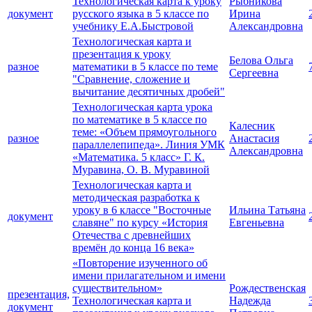
Технологическая карта к уроку
Рыбникова
документ
русского языка в 5 классе по
Ирина
учебнику Е.А.Быстровой
Александровна
Технологическая карта и
презентация к уроку
Белова Ольга
разное
математики в 5 классе по теме
Сергеевна
"Сравнение, сложение и
вычитание десятичных дробей"
Технологическая карта урока
по математике в 5 классе по
Калесник
теме: «Объем прямоугольного
разное
Анастасия
параллелепипеда». Линия УМК
Александровна
«Математика. 5 класс» Г. К.
Муравина, О. В. Муравиной
Технологическая карта и
методическая разработка к
уроку в 6 классе "Восточные
Ильина Татьяна
документ
славяне" по курсу «История
Евгеньевна
Отечества с древнейших
времён до конца 16 века»
«Повторение изученного об
имени прилагательном и имени
существительном»
Рождественская
презентация,
Технологическая карта и
Надежда
документ