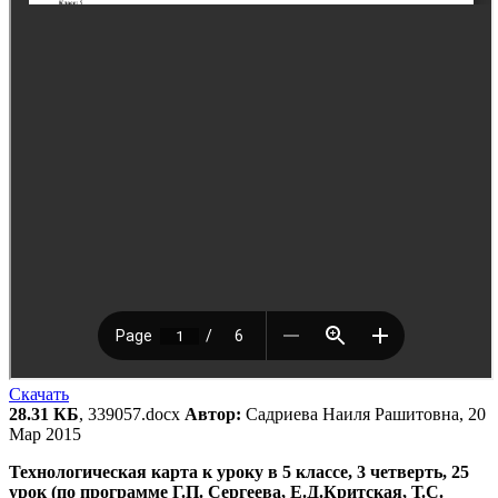
Скачать
28.31 КБ
, 339057.docx
Автор:
Садриева Наиля Рашитовна, 20
Мар 2015
Технологическая карта к уроку в 5 классе,
3 четверть, 25
урок (по программе Г.П. Сергеева, Е.Д.Критская, Т.С.