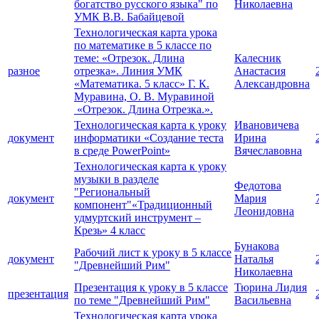
богатство русского языка" по
Николаевна
УМК В.В. Бабайцевой
Технологическая карта урока
по математике в 5 классе по
теме: «Отрезок. Длина
Калесник
разное
отрезка». Линия УМК
Анастасия
«Математика. 5 класс» Г. К.
Александровна
Муравина, О. В. Муравиной
«Отрезок. Длина Отрезка.».
Технологическая карта к уроку
Ивановичева
документ
информатики «Создание теста
Ирина
в среде PowerPoint»
Вячеславовна
Технологическая карта к уроку
музыки в разделе
Федотова
"Региональный
документ
Мария
компонент"«Традиционный
Леонидовна
удмуртский инструмент –
Крезь» 4 класс
Бунакова
Рабочий лист к уроку в 5 классе
документ
Наталья
"Древнейший Рим"
Николаевна
Презентация к уроку в 5 классе
Тюрина Лидия
презентация
по теме "Древнейший Рим"
Васильевна
Технологическая карта урока