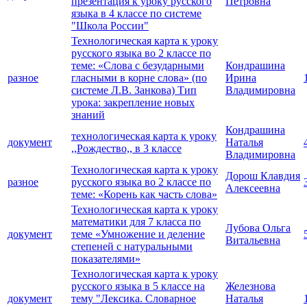
презентация к уроку русского
Петровна
языка в 4 классе по системе
"Школа России"
Технологическая карта к уроку
русского языка во 2 классе по
теме: «Слова с безударными
Кондрашина
разное
гласными в корне слова» (по
Ирина
системе Л.В. Занкова) Тип
Владимировна
урока: закрепление новых
знаний
Кондрашина
технологическая карта к уроку
документ
Наталья
,,Рождество,, в 3 классе
Владимировна
Технологическая карта к уроку
Дорош Клавдия
разное
русского языка во 2 классе по
Алексеевна
теме: «Корень как часть слова»
Технологическая карта к уроку
математики для 7 класса по
Лубова Ольга
документ
теме «Умножение и деление
Витальевна
степеней с натуральными
показателями»
Технологическая карта к уроку
русского языка в 5 классе на
Железнова
документ
тему "Лексика. Словарное
Наталья