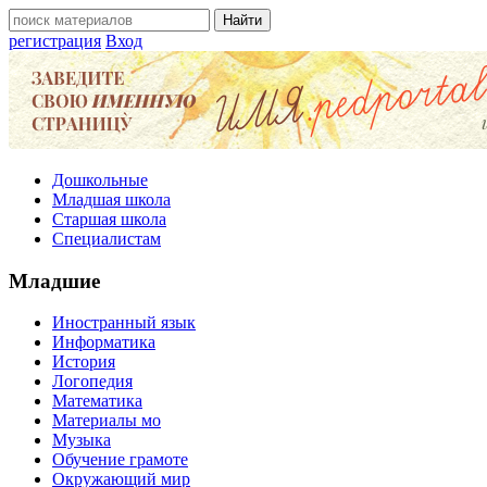
регистрация
Вход
Дошкольные
Младшая школа
Старшая школа
Специалистам
Младшие
Иностранный язык
Информатика
История
Логопедия
Математика
Материалы мо
Музыка
Обучение грамоте
Окружающий мир