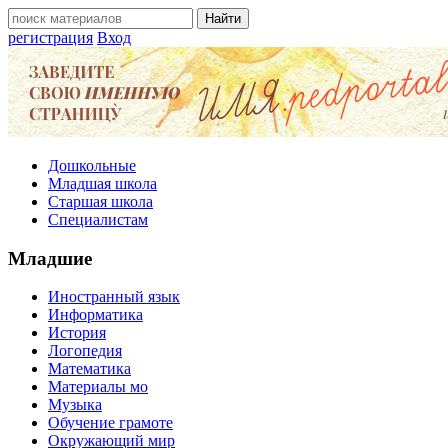
регистрация
Вход
Дошкольные
Младшая школа
Старшая школа
Специалистам
Младшие
Иностранный язык
Информатика
История
Логопедия
Математика
Материалы мо
Музыка
Обучение грамоте
Окружающий мир