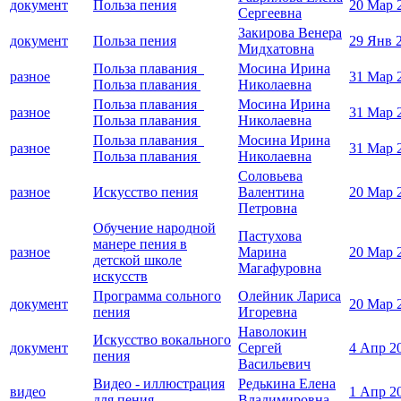
документ
Польза пения
20 Мар 
Сергеевна
Закирова Венера
документ
Польза пения
29 Янв 
Мидхатовна
Польза плавания
Мосина Ирина
разное
31 Мар 
Польза плавания
Николаевна
Польза плавания
Мосина Ирина
разное
31 Мар 
Польза плавания
Николаевна
Польза плавания
Мосина Ирина
разное
31 Мар 
Польза плавания
Николаевна
Соловьева
разное
Искусство пения
Валентина
20 Мар 
Петровна
Обучение народной
Пастухова
манере пения в
разное
Марина
20 Мар 
детской школе
Магафуровна
искусств
Программа сольного
Олейник Лариса
документ
20 Мар 
пения
Игоревна
Наволокин
Искусство вокального
документ
Сергей
4 Апр 2
пения
Васильевич
Видео - иллюстрация
Редькина Елена
видео
1 Апр 2
для пения
Владимировна