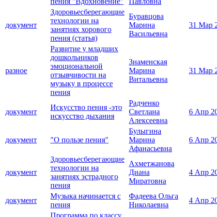
пения "Вдохновение"
Павловна
Здоровьесберегающие
Буравцова
технологии на
документ
Марина
31 Мар 
занятиях хорового
Васильевна
пения (статья)
Развитие у младших
дошкольников
Знаменская
эмоциональной
разное
Марина
31 Мар 
отзывчивости на
Витальевна
музыку в процессе
пения
Радченко
Искусство пения -это
документ
Светлана
6 Апр 2
искусство дыхания
Алексеевна
Булыгина
документ
"О пользе пения"
Марина
6 Апр 2
Афанасьевна
Здоровьесберегающие
Ахметжанова
технологии на
документ
Диана
4 Апр 2
занятиях эстрадного
Миратовна
пения
Музыка начинается с
Фадеева Ольга
документ
4 Апр 2
пения
Николаевна
Программа по классу