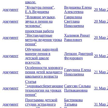
школе.
"Культура пения",
Ведищева Елена
документ
20 Мар 
Е.А.Ведищева
Алексеевна
"Влияние музыки,
Гаврилина
документ
звука и пения на
Светлана
20 Мар 
человека"
Николаевна
проектная работа
"Нестандартные
Халимов Ринат
документ
20 Мар 
методы ведения урока
Равилович
пения"
Обучение народной
манере пения в
Лепкин Дмитрий
документ
20 Мар 
детской школе
Федорович
искусств.
Особенности хорового
Гамулина Елена
документ
пения детей младшего
21 Мар 
Николаевна
школьного возраста
Статья
"здоровьесберегаюшие
Саргсян Сильва
документ
31 Мар 
технологии на уроках
Патвакановна
пения"
Программа детской
Бастрикова
документ
студии эстрадного
Татьяна
31 Мар 