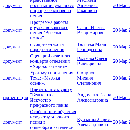
нравственное
Масляева
документ
воспитание учащихся
Анжелика
20 Мар 
в процессе хорового
Ивановна
пения
Программа работы
кружка вокального
Савич Иветта
документ
20 Мар 
пения "Веселые
Владимировна
нотки"
о современности
Тютчева Майя
документ
20 Мар 
народного пения
Геннадьевна
Сценарий отчетного
Рожкова Олеся
документ
концерта отделения
20 Мар 
Викторовна
«Хорового пения»
Урок музыки и пения
Смирнов
документ
Тема: «Музыка
Михаил
20 Мар 
осени».
Степанович
Презентация к уроку
"Бельканто"
Андрушко Елена
презентация
20 Мар 
Искусство
Александровна
прекрасного пения
Особенности обучения
искусству хорового
Кузьмина Лариса
документ
пения в
20 Мар 
Александровна
общеобразовательной