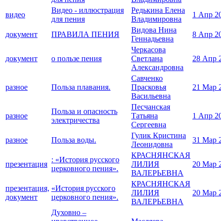
Видео - иллюстрация
Редькина Елена
видео
1 Апр 2
для пения
Владимировна
Видова Нина
документ
ПРАВИЛА ПЕНИЯ
8 Апр 2
Геннадьевна
Черкасова
документ
о пользе пения
Светлана
28 Апр 
Александровна
Савченко
разное
Польза плавания.
Прасковья
21 Мар 
Васильевна
Песчанская
Польза и опасность
разное
Татьяна
1 Апр 2
электричества
Сергеевна
Гулик Кристина
разное
Польза воды.
31 Мар 
Леонидовна
КРАСНЯНСКАЯ
: «История русского
презентация
ЛИЛИЯ
20 Мар 
церковного пения».
ВАЛЕРЬЕВНА
КРАСНЯНСКАЯ
презентация,
«История русского
ЛИЛИЯ
20 Мар 
документ
церковного пения».
ВАЛЕРЬЕВНА
Духовно –