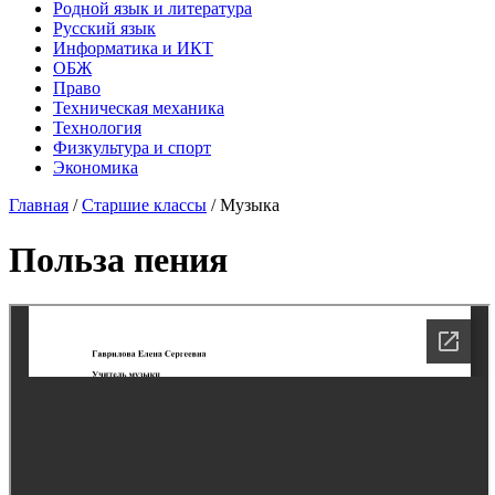
Родной язык и литература
Русский язык
Информатика и ИКТ
ОБЖ
Право
Техническая механика
Технология
Физкультура и спорт
Экономика
Главная
/
Старшие классы
/
Музыка
Польза пения