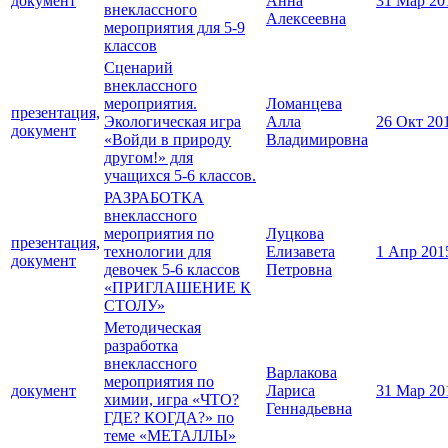
документ
Анна
31 Мар 20
внеклассного
Алексеевна
мероприятия для 5-9
классов
Сценарий
внеклассного
мероприятия.
Ломанцева
презентация,
Экологическая игра
Алла
26 Окт 20
документ
«Войди в природу
Владимировна
другом!» для
учащихся 5-6 классов.
РАЗРАБОТКА
внеклассного
мероприятия по
Луцкова
презентация,
технологии для
Елизавета
1 Апр 201
документ
девочек 5-6 классов
Петровна
«ПРИГЛАШЕНИЕ К
СТОЛУ»
Методическая
разработка
внеклассного
Варлакова
мероприятия по
документ
Лариса
31 Мар 20
химии, игра «ЧТО?
Геннадьевна
ГДЕ? КОГДА?» по
теме «МЕТАЛЛЫ»