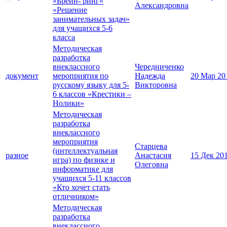
«Брейн- ринг»
Александровна
«Решение
занимательных задач»
для учащихся 5-6
класса
Методическая
разработка
внеклассного
Чередниченко
документ
мероприятия по
Надежда
20 Мар 20
русскому языку для 5-
Викторовна
6 классов «Крестики –
Нолики»
Методическая
разработка
внеклассного
мероприятия
Старцева
(интеллектуальная
разное
Анастасия
15 Дек 20
игра) по физике и
Олеговна
информатике для
учащихся 5-11 классов
«Кто хочет стать
отличником»
Методическая
разработка
внеклассного