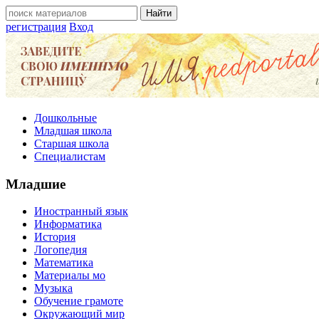
регистрация
Вход
Дошкольные
Младшая школа
Старшая школа
Специалистам
Младшие
Иностранный язык
Информатика
История
Логопедия
Математика
Материалы мо
Музыка
Обучение грамоте
Окружающий мир