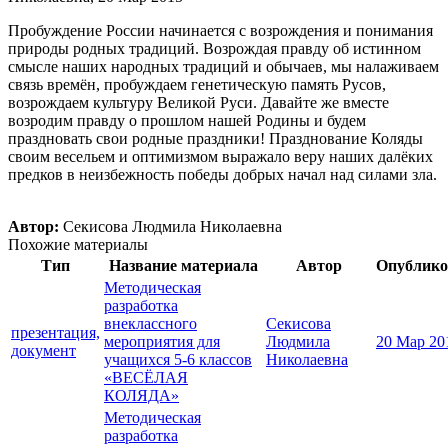
Пробуждение России начинается с возрождения и понимания
природы родных традиций. Возрождая правду об истинном
смысле наших народных традиций и обычаев, мы налаживаем
связь времён, пробуждаем генетическую память Русов,
возрождаем культуру Великой Руси. Давайте же вместе
возродим правду о прошлом нашей Родины и будем
праздновать свои родные праздники! Празднование Коляды
своим весельем и оптимизмом выражало веру наших далёких
предков в неизбежность победы добрых начал над силами зла.
Автор:
Секисова Людмила Николаевна
Похожие материалы
Тип
Название материала
Автор
Опублико
Методическая
разработка
внеклассного
Секисова
презентация,
мероприятия для
Людмила
20 Мар 20
документ
учащихся 5-6 классов
Николаевна
«ВЕСЁЛАЯ
КОЛЯДА»
Методическая
разработка