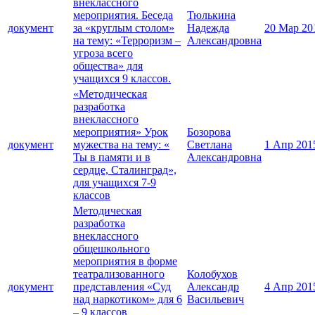
внеклассного
мероприятия. Беседа
Тюлькина
документ
за «круглым столом»
Надежда
20 Мар 20
на тему: «Терроризм –
Александровна
угроза всего
общества» для
учащихся 9 классов.
«Методическая
разработка
внеклассного
мероприятия» Урок
Бозорова
документ
мужества на тему: «
Светлана
1 Апр 201
Ты в памяти и в
Александровна
сердце, Сталинград»,
для учащихся 7-9
классов
Методическая
разработка
внеклассного
общешкольного
мероприятия в форме
театрализованного
Колобухов
документ
представления «Суд
Александр
4 Апр 201
над наркотиком» для 6
Васильевич
– 9 классов