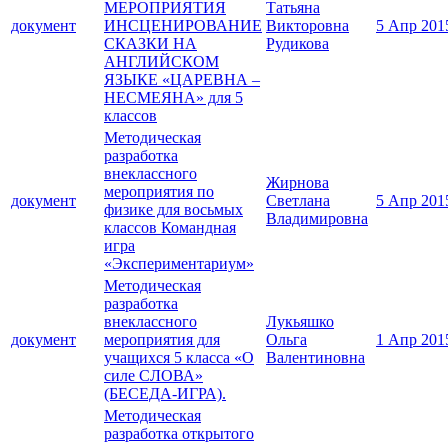
МЕРОПРИЯТИЯ
Татьяна
документ
ИНСЦЕНИРОВАНИЕ
Викторовна
5 Апр 201
СКАЗКИ НА
Рудикова
АНГЛИЙСКОМ
ЯЗЫКЕ «ЦАРЕВНА –
НЕСМЕЯНА» для 5
классов
Методическая
разработка
внеклассного
Жирнова
мероприятия по
документ
Светлана
5 Апр 201
физике для восьмых
Владимировна
классов Командная
игра
«Экспериментариум»
Методическая
разработка
внеклассного
Лукьяшко
документ
мероприятия для
Ольга
1 Апр 201
учащихся 5 класса «О
Валентиновна
силе СЛОВА»
(БЕСЕДА-ИГРА).
Методическая
разработка открытого