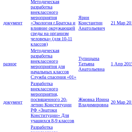
Методическая
разработка
внеклассного
мероприятия
Ярин
документ
«Экология г.Братска и
Константин
21 Мар 20
влияние окружающей
Анатольевич
среды на организм
человека» (для 10-11
классов)
Методическая
разработка
Тупицына
внеклассного
разное
Татьяна
1 Апр 201
мероприятия для
Анатольевна
начальных классов
Служба спасения «01»
Разработка
внеклассного
мероприятия,
посвященного 20-
Жмовка Ирина
документ
20 Мар 20
летию Конституции
Владимировна
РФ «Знатоки
Конституции» Для
учащихся 8-9 классов
Разработка