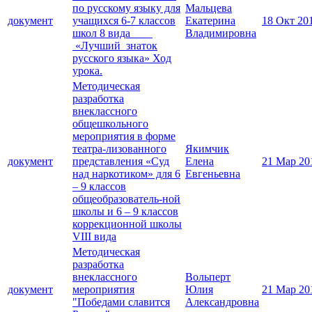
по русскому языку для
Мальцева
документ
учащихся 6-7 классов
Екатерина
18 Окт 20
школ 8 вида
Владимировна
«Лучший знаток
русского языка» Ход
урока.
Методическая
разработка
внеклассного
общешкольного
мероприятия в форме
театра-лизованного
Якимчик
документ
представления «Суд
Елена
21 Мар 20
над наркотиком» для 6
Евгеньевна
– 9 классов
общеобразователь-ной
школы и 6 – 9 классов
коррекционной школы
VIII вида
Методическая
разработка
внеклассного
Вольперт
документ
мероприятия
Юлия
21 Мар 20
"Победами славится
Александровна