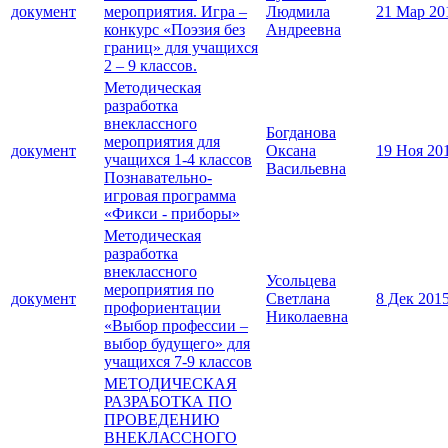
документ
мероприятия. Игра –
Людмила
21 Мар 20
конкурс «Поэзия без
Андреевна
границ» для учащихся
2 – 9 классов.
Методическая
разработка
внеклассного
Богданова
мероприятия для
документ
Оксана
19 Ноя 20
учащихся 1-4 классов
Васильевна
Познавательно-
игровая программа
«Фикси - приборы»
Методическая
разработка
внеклассного
Усольцева
мероприятия по
документ
Светлана
8 Дек 201
профориентации
Николаевна
«Выбор профессии –
выбор будущего» для
учащихся 7-9 классов
МЕТОДИЧЕСКАЯ
РАЗРАБОТКА ПО
ПРОВЕДЕНИЮ
ВНЕКЛАССНОГО