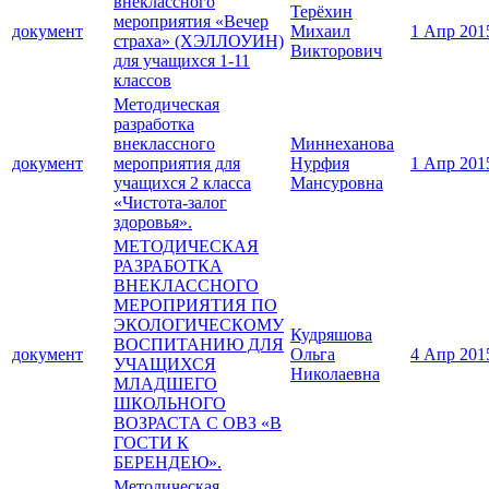
внеклассного
Терёхин
мероприятия «Вечер
документ
Михаил
1 Апр 201
страха» (ХЭЛЛОУИН)
Викторович
для учащихся 1-11
классов
Методическая
разработка
внеклассного
Миннеханова
документ
мероприятия для
Нурфия
1 Апр 201
учащихся 2 класса
Мансуровна
«Чистота-залог
здоровья».
МЕТОДИЧЕСКАЯ
РАЗРАБОТКА
ВНЕКЛАССНОГО
МЕРОПРИЯТИЯ ПО
ЭКОЛОГИЧЕСКОМУ
Кудряшова
ВОСПИТАНИЮ ДЛЯ
документ
Ольга
4 Апр 201
УЧАЩИХСЯ
Николаевна
МЛАДШЕГО
ШКОЛЬНОГО
ВОЗРАСТА С ОВЗ «В
ГОСТИ К
БЕРЕНДЕЮ».
Методическая