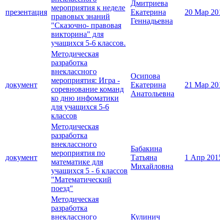
Дмитриева
мероприятия к неделе
презентация
Екатерина
20 Мар 20
правовых знаний
Геннадьевна
"Сказочно- правовая
викторина" для
учащихся 5-6 классов.
Методическая
разработка
внеклассного
Осипова
мероприятия: Игра -
документ
Екатерина
21 Мар 20
соревнование команд
Анатольевна
ко дню инфоматики
для учащихся 5-6
классов
Методическая
разработка
внеклассного
Бабакина
мероприятия по
документ
Татьяна
1 Апр 201
математике для
Михайловна
учащихся 5 - 6 классов
"Математический
поезд"
Методическая
разработка
внеклассного
Кулинич