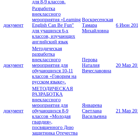
для 8-9 классов.
Разработка
внеклассного
мероприятия «Learning
Воскресенская
документ
English Can Be Fun"
Тамара
6 Июн 20
для учащихся 6-х
Михайловна
классов, изучающих
английский язык
Методическая
разработка
внеклассного
Перова
документ
мероприятия для
Наталия
20 Мар 20
обучающихся 10-11
Вячеславовна
классов «Говорим на
русском языке».
МЕТОДИЧЕСКАЯ
РАЗРАБОТКА
внеклассного
мероприятия для
Январева
документ
обучающихся 8-9
Светлана
21 Мар 20
классов «Молодая
Васильевна
гвардия»,
посвященного Дню
защитника Отечества