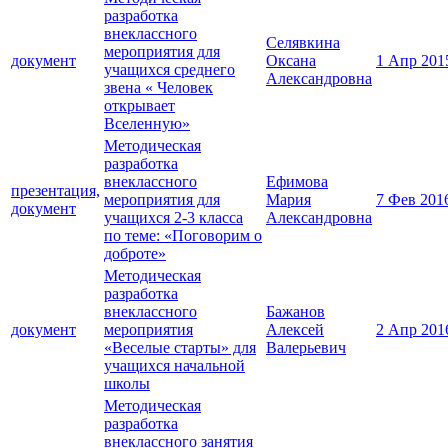
разработка
внеклассного
Селявкина
мероприятия для
документ
Оксана
1 Апр 201
учащихся среднего
Александровна
звена « Человек
открывает
Вселенную»
Методическая
разработка
внеклассного
Ефимова
презентация,
мероприятия для
Мария
7 Фев 201
документ
учащихся 2-3 класса
Александровна
по теме: «Поговорим о
доброте»
Методическая
разработка
внеклассного
Бажанов
документ
мероприятия
Алексей
2 Апр 201
«Веселые старты» для
Валерьевич
учащихся начальной
школы
Методическая
разработка
внеклассного занятия