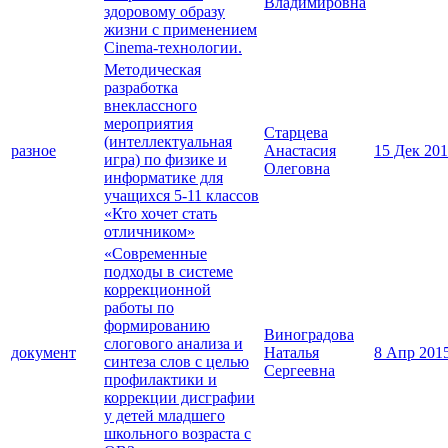
Владимировна
здоровому образу
жизни с применением
Cinema-технологии.
Методическая
разработка
внеклассного
мероприятия
Старцева
(интеллектуальная
разное
Анастасия
15 Дек 20
игра) по физике и
Олеговна
информатике для
учащихся 5-11 классов
«Кто хочет стать
отличником»
«Современные
подходы в системе
коррекционной
работы по
формированию
Виноградова
слогового анализа и
документ
Наталья
8 Апр 201
синтеза слов с целью
Сергеевна
профилактики и
коррекции дисграфии
у детей младшего
школьного возраста с