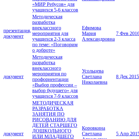
«МИР Ребусов» для
учащихся 5-6 классов
Методическая
разработка
внеклассного
Ефимова
презентация,
мероприятия для
Мария
7 Фев 201
документ
учащихся 2-3 класса
Александровна
по теме: «Поговорим
о доброте»
Методическая
разработка
внеклассного
Усольцева
мероприятия по
документ
Светлана
8 Дек 2015
профориентации
Николаевна
«Выбор профессии –
выбор будущего» для
учащихся 7-9 классов
МЕТОДИЧЕСКАЯ
РАЗРАБОТКА
ЗАНЯТИЯ ПО
РИСОВАНИЮ ДЛЯ
ДЕТЕЙ СТАРШЕГО
Коровкина
ДОШКОЛЬНОГО
документ
Светлана
5 Апр 201
ИЛИ МЛАДШЕГО