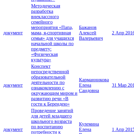
Методическая
разработка
внеклассного
семейного
мероприятия «Папа,
Бажанов
документ
мама, я-спортивная
Алексей
2 Апр 201
семья» для учащихся
Валерьевич
начальной школы по
предмету:
«Физическая
культура»
Конспект
непосредственной
образовательной
Карманникова
деятельности по
документ
Елена
31 Мар 20
ознакомлению с
Саидовна
окружающим миром и
развитию речи «В
гости к Берендею»
Проведение занятий
для детей младшего
школьного возраста
Кулемина
по воспитанию
документ
Елена
1 Апр 201
потребности к