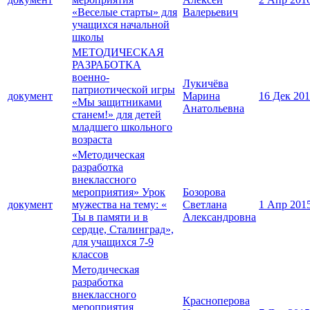
«Веселые старты» для
Валерьевич
учащихся начальной
школы
МЕТОДИЧЕСКАЯ
РАЗРАБОТКА
военно-
Лукичёва
патриотической игры
документ
Марина
16 Дек 20
«Мы защитниками
Анатольевна
станем!» для детей
младшего школьного
возраста
«Методическая
разработка
внеклассного
мероприятия» Урок
Бозорова
документ
мужества на тему: «
Светлана
1 Апр 201
Ты в памяти и в
Александровна
сердце, Сталинград»,
для учащихся 7-9
классов
Методическая
разработка
внеклассного
Красноперова
мероприятия