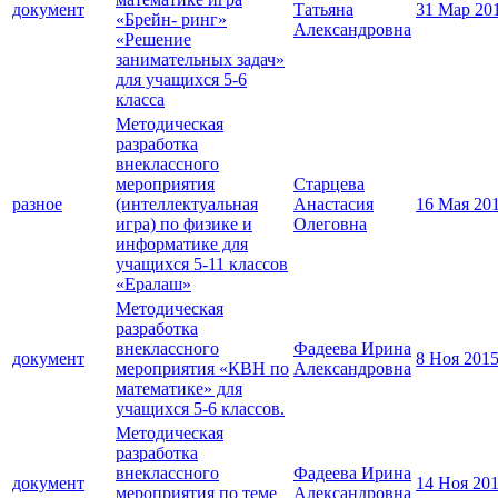
документ
Татьяна
31 Мар 20
«Брейн- ринг»
Александровна
«Решение
занимательных задач»
для учащихся 5-6
класса
Методическая
разработка
внеклассного
мероприятия
Старцева
разное
(интеллектуальная
Анастасия
16 Мая 20
игра) по физике и
Олеговна
информатике для
учащихся 5-11 классов
«Ералаш»
Методическая
разработка
внеклассного
Фадеева Ирина
документ
8 Ноя 201
мероприятия «КВН по
Александровна
математике» для
учащихся 5-6 классов.
Методическая
разработка
внеклассного
Фадеева Ирина
документ
14 Ноя 20
мероприятия по теме
Александровна