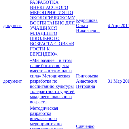
РАЗРАБОТКА
ВНЕКЛАССНОГО
МЕРОПРИЯТИЯ ПО
ЭКОЛОГИЧЕСКОМУ
Кудряшова
ВОСПИТАНИЮ ДЛЯ
документ
Ольга
4 Апр 201
УЧАЩИХСЯ
Николаевна
МЛАДШЕГО
ШКОЛЬНОГО
ВОЗРАСТА С ОВЗ «В
ГОСТИ К
БЕРЕНДЕЮ».
«Мы разные – в этом
наше богатство, мы
вместе – в этом наша
сила» Методическая
Григорьева
документ
разработка по
Анастасия
31 Мар 20
воспитанию культуры
Петровна
толерантности у детей
младшего школьного
возраста
Методическая
разработка
внеклассного
мероприятия по
Савченко
математике игра