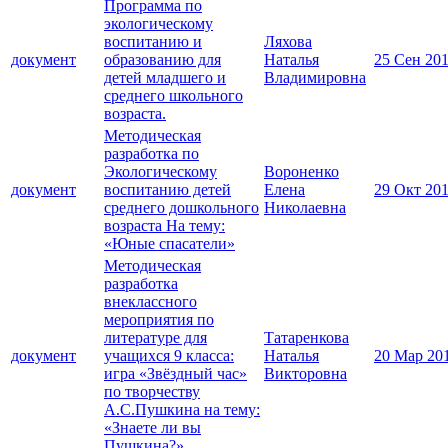
Программа по
экологическому
воспитанию и
Ляхова
документ
образованию для
Наталья
25 Сен 20
детей младшего и
Владимировна
среднего школьного
возраста.
Методическая
разработка по
Экологическому
Вороненко
документ
воспитанию детей
Елена
29 Окт 20
среднего дошкольного
Николаевна
возраста На тему:
«Юные спасатели»
Методическая
разработка
внеклассного
мероприятия по
литературе для
Татаренкова
документ
учащихся 9 класса:
Наталья
20 Мар 20
игра «Звёздный час»
Викторовна
по творчеству
А.С.Пушкина на тему:
«Знаете ли вы
Пушкина?»