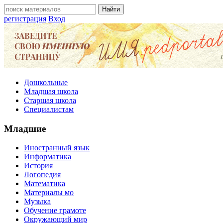
регистрация
Вход
Дошкольные
Младшая школа
Старшая школа
Специалистам
Младшие
Иностранный язык
Информатика
История
Логопедия
Математика
Материалы мо
Музыка
Обучение грамоте
Окружающий мир