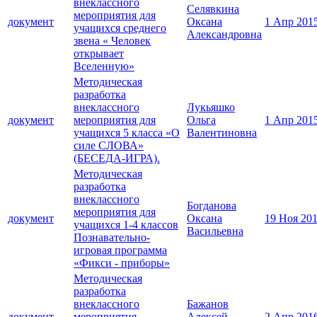
внеклассного
Селявкина
мероприятия для
документ
Оксана
1 Апр 201
учащихся среднего
Александровна
звена « Человек
открывает
Вселенную»
Методическая
разработка
внеклассного
Лукьяшко
документ
мероприятия для
Ольга
1 Апр 201
учащихся 5 класса «О
Валентиновна
силе СЛОВА»
(БЕСЕДА-ИГРА).
Методическая
разработка
внеклассного
Богданова
мероприятия для
документ
Оксана
19 Ноя 20
учащихся 1-4 классов
Васильевна
Познавательно-
игровая программа
«Фикси - приборы»
Методическая
разработка
внеклассного
Бажанов
документ
мероприятия
Алексей
2 Апр 201