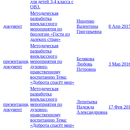
для детей 3-4 класса с
ОВЗ.
Методическая
разработка
Ниценко
внеклассного
документ
Валентина
8 Апр 201
мероприятия по
Григорьевна
биологии «Гости из
далеких стран»
Методическая
разработка
внеклассного
Белякова
презентация,
мероприятия по
Любовь
3 Мар 201
документ
духовно-
Петровна
нравственному
воспитанию Тема:
«Доброта спасёт мир»
Методическая
разработка
внеклассного
Леонтьева
презентация,
мероприятия по
Надежда
17 Фев 20
документ
духовно-
Александровна
нравственному
воспитанию Тема:
«Доброта спасёт мир»