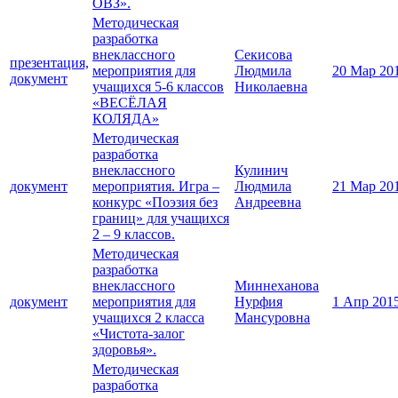
ОВЗ».
Методическая
разработка
внеклассного
Секисова
презентация,
мероприятия для
Людмила
20 Мар 20
документ
учащихся 5-6 классов
Николаевна
«ВЕСЁЛАЯ
КОЛЯДА»
Методическая
разработка
внеклассного
Кулинич
документ
мероприятия. Игра –
Людмила
21 Мар 20
конкурс «Поэзия без
Андреевна
границ» для учащихся
2 – 9 классов.
Методическая
разработка
внеклассного
Миннеханова
документ
мероприятия для
Нурфия
1 Апр 201
учащихся 2 класса
Мансуровна
«Чистота-залог
здоровья».
Методическая
разработка