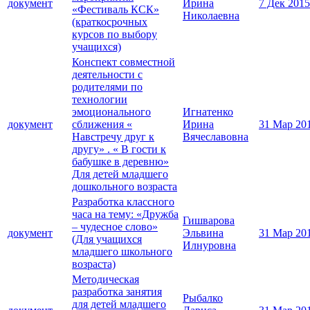
документ
Ирина
7 Дек 2015
«Фестиваль КСК»
Николаевна
(краткосрочных
курсов по выбору
учащихся)
Конспект совместной
деятельности с
родителями по
технологии
эмоционального
Игнатенко
документ
сближения «
Ирина
31 Мар 20
Навстречу друг к
Вячеславовна
другу» . « В гости к
бабушке в деревню»
Для детей младшего
дошкольного возраста
Разработка классного
часа на тему: «Дружба
Гишварова
– чудесное слово»
документ
Эльвина
31 Мар 20
(Для учащихся
Илнуровна
младшего школьного
возраста)
Методическая
разработка занятия
Рыбалко
для детей младшего