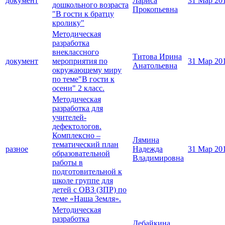
документ
Лариса
31 Мар 20
дошкольного возраста
Прокопьевна
"В гости к братцу
кролику"
Методическая
разработка
внеклассного
Титова Ирина
документ
мероприятия по
31 Мар 20
Анатольевна
окружающему миру
по теме"В гости к
осени" 2 класс.
Методическая
разработка для
учителей-
дефектологов.
Комплексно –
Лямина
тематический план
разное
Надежда
31 Мар 20
образовательной
Владимировна
работы в
подготовительной к
школе группе для
детей с ОВЗ (ЗПР) по
теме «Наша Земля».
Методическая
разработка
Дебайкина