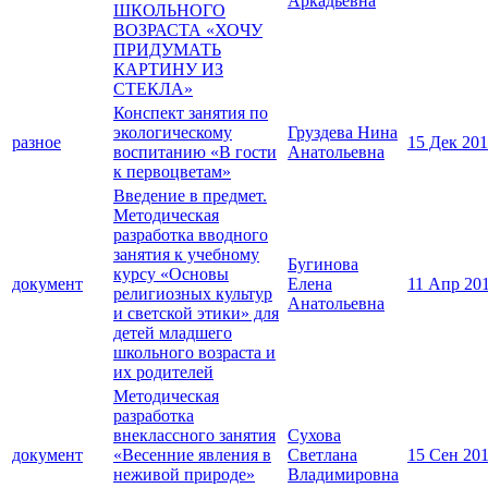
Аркадьевна
ШКОЛЬНОГО
ВОЗРАСТА «ХОЧУ
ПРИДУМАТЬ
КАРТИНУ ИЗ
СТЕКЛА»
Конспект занятия по
экологическому
Груздева Нина
разное
15 Дек 20
воспитанию «В гости
Анатольевна
к первоцветам»
Введение в предмет.
Методическая
разработка вводного
занятия к учебному
Бугинова
курсу «Основы
документ
Елена
11 Апр 20
религиозных культур
Анатольевна
и светской этики» для
детей младшего
школьного возраста и
их родителей
Методическая
разработка
внеклассного занятия
Сухова
документ
«Весенние явления в
Светлана
15 Сен 20
неживой природе»
Владимировна