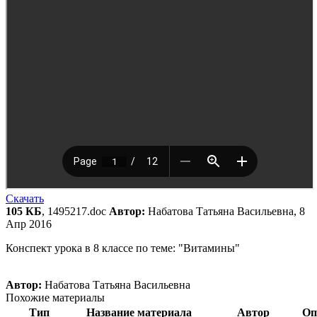
Скачать
105 КБ
, 1495217.doc
Автор:
Набатова Татьяна Васильевна, 8
Апр 2016
Конспект урока в 8 классе по теме: "Витамины"
Автор:
Набатова Татьяна Васильевна
Похожие материалы
Тип
Название материала
Автор
Оп