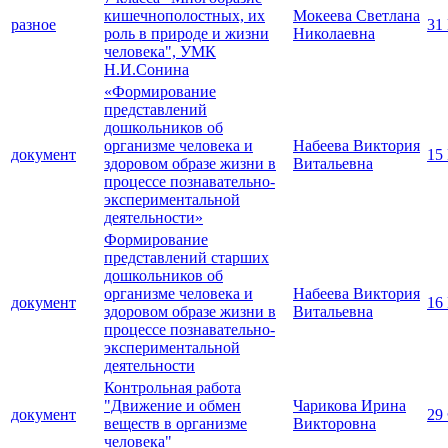
кишечнополостных, их
Мокеева Светлана
разное
31
роль в природе и жизни
Николаевна
человека", УМК
Н.И.Сонина
«Формирование
представлений
дошкольников об
организме человека и
Набеева Виктория
документ
15
здоровом образе жизни в
Витальевна
процессе познавательно-
экспериментальной
деятельности»
Формирование
представлений старших
дошкольников об
организме человека и
Набеева Виктория
документ
16
здоровом образе жизни в
Витальевна
процессе познавательно-
экспериментальной
деятельности
Контрольная работа
"Движение и обмен
Чарикова Ирина
документ
29
веществ в организме
Викторовна
человека"