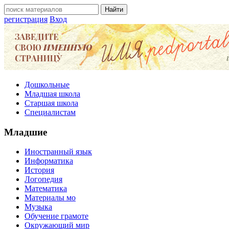
регистрация
Вход
Дошкольные
Младшая школа
Старшая школа
Специалистам
Младшие
Иностранный язык
Информатика
История
Логопедия
Математика
Материалы мо
Музыка
Обучение грамоте
Окружающий мир