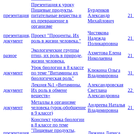
Презентация к уроку
Пищевые продукты,
Бурденков
презентация
питательные вещества и
Александр
21
их превращение в
Михайлович
организме
Чистякова
презентация,
Проект "Проценты. Их
Надежда
21
документ
роль в жизни человека."
Поликарповна
Экологические группы
Ахметова Елена
разное
птиц, их роль в природе,
21
Николаевна
жизни человека.
Урок биологии в 8 классе
Клюкина Ольга
документ
по теме "Витамины их
31
Владимировна
биологическая роль"
Лекция №1 «Витамины.
Александровская
документ
Их роль в обмене
Светлана
22
веществ»
Александровна
Металлы в организме
Андреева Наталья
документ
человека (урок-обобщение
21
Владимировна
в 9 классе)
Конспект урока биологии
в 8 классе по теме
"Пищевые продукты,
презентация,
Дюкина Лариса