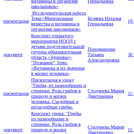
витамины в организме
Геннадьевна
школьников»
Исследовательская работа
Тема:«Минеральные
Беляева Наталья
презентация
19
вещества и витамины в
Геннадьевна
организме школьников»
Конспект открытого
мероприятия НООД с
детьми подготовительной
Пономаренко
группы образовательная
документ
Татьяна
30
область «Здоровье»,
Александровна
"Познание" Тема:
«Витамины и их значение
в жизни человека»
Презентация к уроку
"Грибы, их разнообразие и
строение. Роль грибов в
Столчнева Мария
презентация
11
природе и жизни
Дмитриевна
человека. Съедобные и
несъедобные грибы.
Конспект урока: "Грибы,
их разнообразие и
строение. Роль грибов в
Столчнева Мария
документ
природе и жизни
11
Дмитриевна