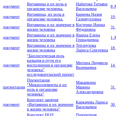
Витамины и их роль в
Набатова Татьяна
документ
8 
организме человека.
Васильевна
Витамины, их роль в
Бариева Назия
документ
19
организме человека.
Галимулловна
Витамины и их значение в
Костенко Ирина
документ
31
жизни человека
Фёдоровна
Витамины и их значение в
Яшина Елена
документ
1 
жизни человека
Геннадиевна
Витамины и их значение в
Теплоухова
документ
18
жизни человека
Лариса Сергеевна
"Биологическая роль
кальция и пути его
Митина Людмила
документ
восполнения в организме
14
Валерьевна
человека"
исследовательский проект
Презентация
Макаркина
"Микроэлементы и их
презентация
Марина
31
роль в организме
Александровна
челевека"
Конспект занятия
Каркачева Лариса
документ
«Витамины и их значение
30
Васильевна
в жизни человека"
Конспект НОД
Пшеничная