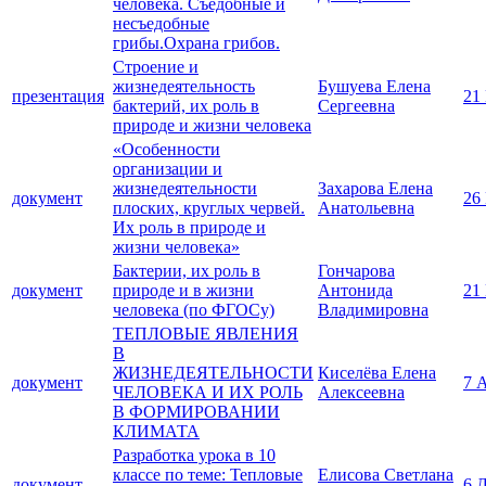
человека. Съедобные и
несъедобные
грибы.Охрана грибов.
Строение и
жизнедеятельность
Бушуева Елена
презентация
21
бактерий, их роль в
Сергеевна
природе и жизни человека
«Особенности
организации и
жизнедеятельности
Захарова Елена
документ
26
плоских, круглых червей.
Анатольевна
Их роль в природе и
жизни человека»
Бактерии, их роль в
Гончарова
документ
природе и в жизни
Антонида
21
человека (по ФГОСу)
Владимировна
ТЕПЛОВЫЕ ЯВЛЕНИЯ
В
ЖИЗНЕДЕЯТЕЛЬНОСТИ
Киселёва Елена
документ
7 
ЧЕЛОВЕКА И ИХ РОЛЬ
Алексеевна
В ФОРМИРОВАНИИ
КЛИМАТА
Разработка урока в 10
классе по теме: Тепловые
Елисова Светлана
документ
6 