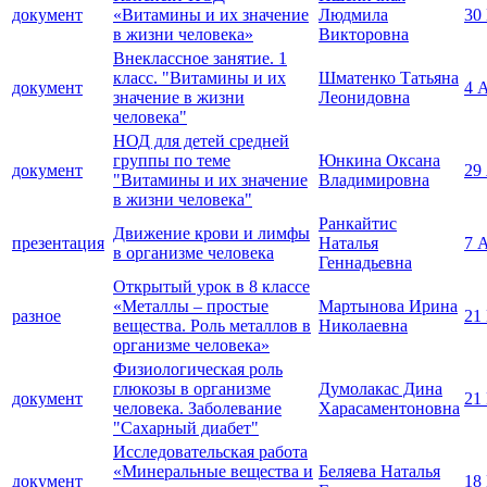
документ
«Витамины и их значение
Людмила
30
в жизни человека»
Викторовна
Внеклассное занятие. 1
класс. "Витамины и их
Шматенко Татьяна
документ
4 
значение в жизни
Леонидовна
человека"
НОД для детей средней
группы по теме
Юнкина Оксана
документ
29
"Витамины и их значение
Владимировна
в жизни человека"
Ранкайтис
Движение крови и лимфы
презентация
Наталья
7 
в организме человека
Геннадьевна
Открытый урок в 8 классе
«Металлы – простые
Мартынова Ирина
разное
21
вещества. Роль металлов в
Николаевна
организме человека»
Физиологическая роль
глюкозы в организме
Думолакас Дина
документ
21
человека. Заболевание
Харасаментоновна
"Сахарный диабет"
Исследовательская работа
«Минеральные вещества и
Беляева Наталья
документ
18