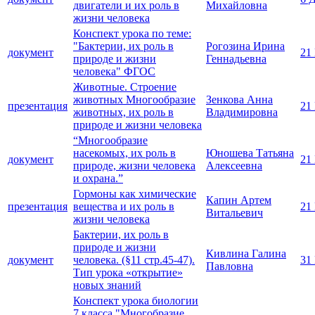
двигатели и их роль в
Михайловна
жизни человека
Конспект урока по теме:
"Бактерии, их роль в
Рогозина Ирина
документ
21
природе и жизни
Геннадьевна
человека" ФГОС
Животные. Строение
животных Многообразие
Зенкова Анна
презентация
21
животных, их роль в
Владимировна
природе и жизни человека
“Многообразие
насекомых, их роль в
Юношева Татьяна
документ
21
природе, жизни человека
Алексеевна
и охрана.”
Гормоны как химические
Капин Артем
презентация
вещества и их роль в
21
Витальевич
жизни человека
Бактерии, их роль в
природе и жизни
Кивлина Галина
документ
человека. (§11 стр.45-47).
31
Павловна
Тип урока «открытие»
новых знаний
Конспект урока биологии
7 класса "Многобразие