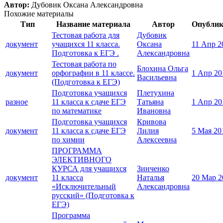
Автор:
Дубовик Оксана Александровна
Похожие материалы
Тип
Название материала
Автор
Опублик
Тестовая работа для
Дубовик
документ
учащихся 11 класса.
Оксана
11 Апр 2
Подготовка к ЕГЭ .
Александровна
Тестовая работа по
Блохина Ольга
документ
орфографии в 11 классе.
1 Апр 20
Васильевна
(Подготовка к ЕГЭ)
Подготовка учащихся
Плетухина
разное
11 класса к сдаче ЕГЭ
Татьяна
1 Апр 20
по математике
Ивановна
Подготовка учащихся
Кривова
документ
11 класса к сдаче ЕГЭ
Лилия
5 Мая 20
по химии
Алексеевна
ПРОГРАММА
ЭЛЕКТИВНОГО
КУРСА для учащихся
Зинченко
документ
11 класса
Наталья
20 Мар 2
«Исключительный
Александровна
русский» (Подготовка к
ЕГЭ)
Программа