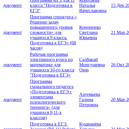
Программа ИГЗ для 11
Коротаева
документ
класса "Подготовка к
Наталья
15 Дек 2
ЕГЭ"
Вячеславовна
Программа спецкурса «
Решение задач
повышенного уровня
Кононенко
документ
сложности» для
Светлана
21 Мар 2
учащихся 9 класса.
Юрьевна
Подготовка к ЕГЭ» (68
часов)
Рабочая программа
элективного курса по
Салбакай
документ
математике для
Монгушевна
26 Окт 2
учащихся 10-го класса
Оюн
"Подготовка к ЕГЭ»
Программа
социального педагога
«Подготовка к ЕГЭ с
Артемьева
элементами
документ
Галина
20 Мар 2
психологического
Петровна
тренинга» (для
учащихся 9,11-х
классов)
Подготовка к ЕГЭ.
Кушнарёва