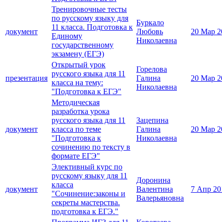
Тренировочные тесты
по русскому языку для
Буркало
11 класса. Подготовка к
документ
Любовь
20 Мар 2
Единому
Николаевна
государственному
экзамену (ЕГЭ)
Открытый урок
Горелова
русского языка для 11
презентация
Галина
20 Мар 2
класса на тему:
Николаевна
"Подготовка к ЕГЭ"
Методическая
разработка урока
русского языка для 11
Зацепина
документ
класса по теме
Галина
20 Мар 2
"Подготовка к
Николаевна
сочинению по тексту в
формате ЕГЭ"
Элективный курс по
русскому языку для 11
Доронина
класса
документ
Валентина
7 Апр 20
"Сочинение:законы и
Валерьяновна
секреты мастерства.
подготовка к ЕГЭ."