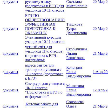
документ
русскому языку
Светлана
20 Мар 2
(подготовка к ЕГЭ) для
Михайловна
учащихся 10-11 классов
ЕГЭ ПО
ОБЩЕСТВОЗНАНИЮ:
ЭФФЕКТИВНАЯ
Тихонова
документ
ПОДГОТОВКА К
Туяра
20 Мар 2
ЭКЗАМЕНУ.
Дмитриевна
Элективный курс для
учащихся 10-11 классов.
устный счёт для
Скобычкина
учащихся 11-х классов
документ
Лилия
21 Мар 2
(подготовка к ЕГЭ -
Рашитовна
логарифмы)
адреса сайтов для
Кологрив
тренировки учащихся
документ
Елена
1 Апр 20
11 классов (подготовка
Владимировна
к ЕГЭ)
Спецкурс для учащихся
Малютина
10-11 классов
документ
Елена
12 Апр 2
"Подготовка к ЕГЭ по
Владимировна
информатике"
Соловьёва
Тестовая работа для
документ
Ольга
21 Мар 2