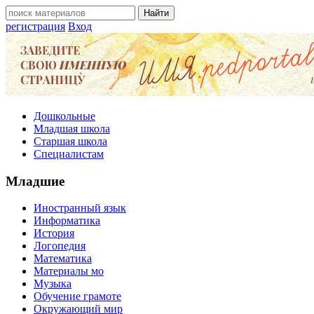
регистрация
Вход
Дошкольные
Младшая школа
Старшая школа
Специалистам
Младшие
Иностранный язык
Информатика
История
Логопедия
Математика
Материалы мо
Музыка
Обучение грамоте
Окружающий мир