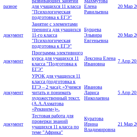
развивающих занятий
Махмутова
разное
для учащихся 11 класса
Елена
20 Мар 2
"Психологическая
Равильевна
подготовка к ЕГЭ"
Занятие с элементами
тренинга для учащихся
Бурцева
документ
11-го класса
Эльвира
20 Мар 2
"Психологическая
Евгеньевна
подготовка к ЕГЭ"
Программа элективного
курса для учащихся 11
Лексина Елена
документ
7 Апр 20
класса "Подготовка к
Ивановна
ЕГЭ"
УРОК для учащихся 11
класса (подготовка к
ЕГЭ – 2 часа): «Учимся
Иванова
документ
читать и понимать
Лариса
5 Апр 20
художественный текст.
Николаевна
(А.А.Ахматова
«Реквием»)».
Тестовая работа для
Куратова
проверки знаний
документ
Ирина
21 Мар 2
учащихся 11 класса по
Владимировна
теме "Африка"