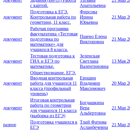
документ
Задания (В8-11) Работа
Татьяна
21 Мар 2
с картой.
Анатольевна
Подготовка к ЕГЭ.
Фирсова
документ
Контрольная работа по
Ирина
21 Мар 2
геометрии, 11 класс.
Юрьевна
Рабочая программа
факультатива «Тестовая
Пшено Елена
документ
подготовка по
21 Мар 2
Викторовна
математике» для
учащихся 8 класса.
Тестовая подготовка к
Зеленская
документ
ГИА и ЕГЭ по
Светлана
13 Мая 2
математике.
Валентиновна
Обществознание. ЕГЭ.
Вводная контрольная
Ерошин
документ
работа для учащихся 11
Владимир
20 Мар 2
класса (профильный
Максимович
уровень)
Итоговая контрольная
Богдашкина
работа по геометрии
документ
Вера
21 Мар 2
для учащихся 11 класса
Альбертовна
(выборка из ЕГЭ)
Подготовка учащихся к
Тлий Фатима
разное
21 Мар 2
ЕГЭ
Асланбечевна