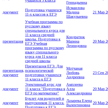
учащихся 5 класса
Геннадьевна
Исмаилова
Подготовка учащихся
документ
Мадина
21 Мар 2
11-х классов к ЕГЭ
Шакулыевна
Учебная программа по
русскому языку
специального курса для
11 класса средней
Кондратюк
школы. Подготовка к
презентация
Марина
20 Мар 2
ЕГЭ Учебная
Леонидовна
программа по русскому
языку специального
курса для 11 класса
средней школы
Презентация ЕГЭ. Для
Мотчаная
презентация,
психологической
Любовь
23 Сен 2
документ
подготовки учащихся
Андреевна
11 класса к ЕГЭ
Элективный курс для
Амплеева
документ
11 класса "Подготовка к
Алла
20 Мар 2
ЕГЭ по математике"
Александровна
Буклет для родителей и
Лазарева Елена
документ
выпускников 11 класса.
20 Мар 2
Валентиновна
Подготовка к ЕГЭ.