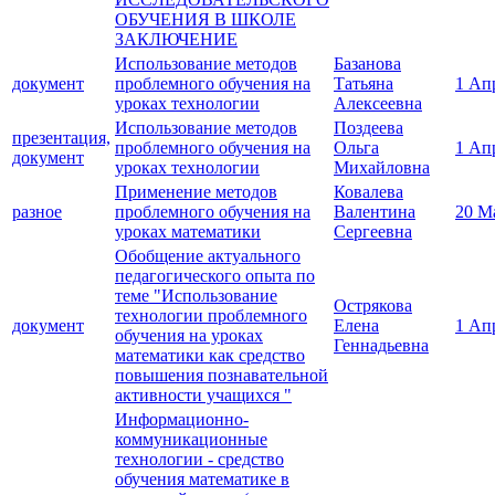
ОБУЧЕНИЯ В ШКОЛЕ
ЗАКЛЮЧЕНИЕ
Использование методов
Базанова
документ
проблемного обучения на
Татьяна
1 Ап
уроках технологии
Алексеевна
Использование методов
Поздеева
презентация,
проблемного обучения на
Ольга
1 Ап
документ
уроках технологии
Михайловна
Применение методов
Ковалева
разное
проблемного обучения на
Валентина
20 М
уроках математики
Сергеевна
Обобщение актуального
педагогического опыта по
теме "Использование
Острякова
технологии проблемного
документ
Елена
1 Ап
обучения на уроках
Геннадьевна
математики как средство
повышения познавательной
активности учащихся "
Информационно-
коммуникационные
технологии - средство
обучения математике в