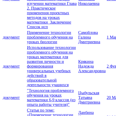
изучении математики Глава
Николаевна
2. Практическое
применения проектных
методов на уроках
математики Заключение
Список исп
Применение технологии
Самойлова
документ
проблемного обучения на
Галина
1 Ма
уроках биологии
Дмитриевна
Использование технологии
проблемного обучения на
уроках математики для
развития личности и
Крякина
документ
формирования
Надежда
2 Фе
универсальных учебных
Александровна
действий в
образовательной
деятельности учащихся
"Технология проблемного
Цыбульская
обучения на уроках
документ
Татьяна
20 М
математики 6-9 классов (из
Дмитриевна
опыта работы учителя)"
Статья по теме:
Ланбина
«Применение технологии