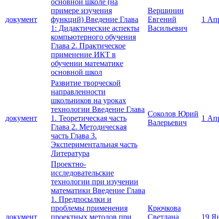
основной школе (на
примере изучения
Вершинин
документ
функций) Введение Глава
Евгений
1 Ап
1: Дидактические аспекты
Васильевич
компьютерного обучения
Глава 2. Практическое
применение ИКТ в
обучении математике
основной школ
Развитие творческой
направленности
школьников на уроках
технологии Введение Глава
Соколов Юрий
документ
1. Теоретическая часть
1 Ап
Валерьевич
Глава 2. Методическая
часть Глава 3.
Экспериментальная часть
Литература
Проектно-
исследовательские
технологии при изучении
математики Введение Глава
1. Предпосылки и
проблемы применения
Крючкова
документ
проектных методов при
Светлана
19 Я