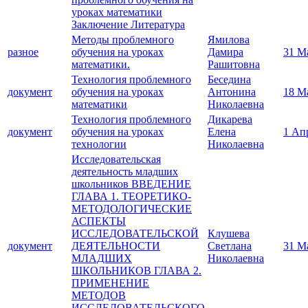
уроках математики
Заключение Литература
Методы проблемного
Ямилова
разное
обучения на уроках
Дамира
31 М
математики.
Рашитовна
Технология проблемного
Беседина
документ
обучения на уроках
Антонина
18 М
математики
Николаевна
Технология проблемного
Дикарева
документ
обучения на уроках
Елена
1 Ап
технологии
Николаевна
Исследовательская
деятельность младших
школьников ВВЕДЕНИЕ
ГЛАВА 1. ТЕОРЕТИКО-
МЕТОДОЛОГИЧЕСКИЕ
АСПЕКТЫ
ИССЛЕДОВАТЕЛЬСКОЙ
Клушева
документ
ДЕЯТЕЛЬНОСТИ
Светлана
31 М
МЛАДШИХ
Николаевна
ШКОЛЬНИКОВ ГЛАВА 2.
ПРИМЕНЕНИЕ
МЕТОДОВ
ИССЛЕДОВАТЕЛЬСКОГО