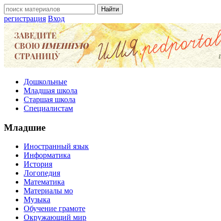
регистрация
Вход
Дошкольные
Младшая школа
Старшая школа
Специалистам
Младшие
Иностранный язык
Информатика
История
Логопедия
Математика
Материалы мо
Музыка
Обучение грамоте
Окружающий мир