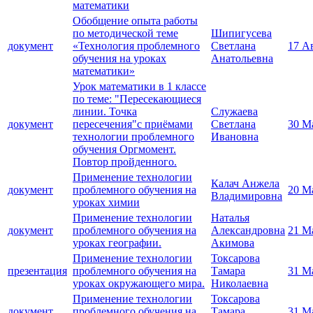
математики
Обобщение опыта работы
по методической теме
Шипигусева
документ
«Технология проблемного
Светлана
17 А
обучения на уроках
Анатольевна
математики»
Урок математики в 1 классе
по теме: "Пересекающиеся
линии. Точка
Служаева
документ
пересечения"с приёмами
Светлана
30 М
технологии проблемного
Ивановна
обучения Оргмомент.
Повтор пройденного.
Применение технологии
Калач Анжела
документ
проблемного обучения на
20 М
Владимировна
уроках химии
Применение технологии
Наталья
документ
проблемного обучения на
Александровна
21 М
уроках географии.
Акимова
Применение технологии
Токсарова
презентация
проблемного обучения на
Тамара
31 М
уроках окружающего мира.
Николаевна
Применение технологии
Токсарова
документ
проблемного обучения на
Тамара
31 М