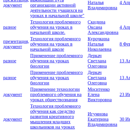
Наталья
4 Ап
документ
организации активной
Владимировна
деятельности учащихся на
уроках в начальной школе"
Технология проблемного
Скидина
разное
обучения на уроках в
Оксана
4 Ап
начальной школе.
Александровна
Технология проблемного
Курочкина
презентация,
обучения на уроках в
Наталья
8 Фе
документ
начальной школе
Николаевна
Применение проблемного
Деркач
разное
обучения на уроках
Светлана
13 А
биологии
Олеговна
Применение проблемного
Деркач
разное
обучения на уроках
Светлана
13 А
биологии
Олеговна
Применение технологии
Моситенко
документ
проблемного обучения на
Елена
23 И
уроках обществознания
Викторовна
Технология проблемного
обучения как средство
Игумнова
развития креативного
документ
Екатерина
30 И
мышления младших
Владимировна
школьников на уроках