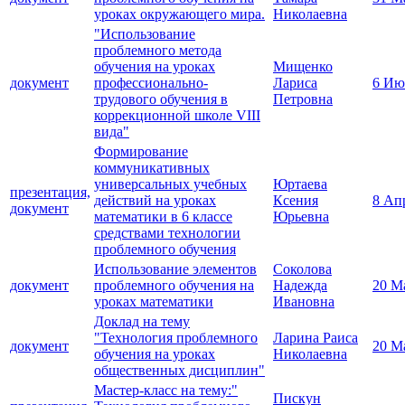
уроках окружающего мира.
Николаевна
"Использование
проблемного метода
обучения на уроках
Мищенко
документ
профессионально-
Лариса
6 Ию
трудового обучения в
Петровна
коррекционной школе VIII
вида"
Формирование
коммуникативных
универсальных учебных
Юртаева
презентация,
действий на уроках
Ксения
8 Ап
документ
математики в 6 классе
Юрьевна
средствами технологии
проблемного обучения
Использование элементов
Соколова
документ
проблемного обучения на
Надежда
20 М
уроках математики
Ивановна
Доклад на тему
"Технология проблемного
Ларина Раиса
документ
20 М
обучения на уроках
Николаевна
общественных дисциплин"
Мастер-класс на тему:"
Пискун