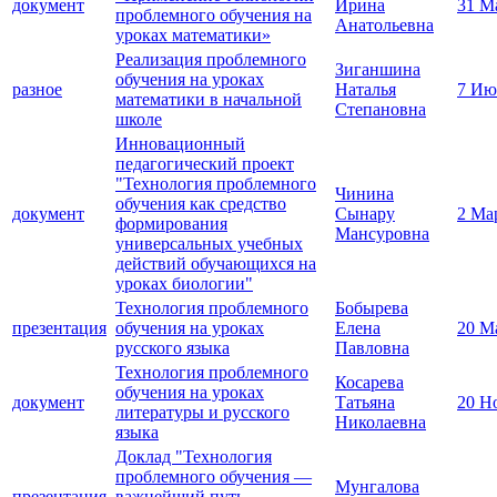
документ
Ирина
31 М
проблемного обучения на
Анатольевна
уроках математики»
Реализация проблемного
Зиганшина
обучения на уроках
разное
Наталья
7 Ию
математики в начальной
Степановна
школе
Инновационный
педагогический проект
"Технология проблемного
Чинина
обучения как средство
документ
Сынару
2 Ма
формирования
Мансуровна
универсальных учебных
действий обучающихся на
уроках биологии"
Технология проблемного
Бобырева
презентация
обучения на уроках
Елена
20 М
русского языка
Павловна
Технология проблемного
Косарева
обучения на уроках
документ
Татьяна
20 Н
литературы и русского
Николаевна
языка
Доклад "Технология
проблемного обучения —
Мунгалова
презентация,
важнейший путь