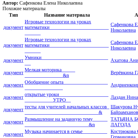
Автор:
Сафенкова Елена Николаевна
Похожие материалы
Тип
Название материала
А
Игровые технологии на уроках
Сафенкова Е
документ
математики
Николаевна
Игровые технологии на уроках
Сафенкова Е
документ
математики
Николаевна
Умники
документ
Ахатова Ани
Мелкая моторика
документ
Верёвкина Г
&n
Обобщение опыта
документ
Андриенкои
открытые уроки
документ
Лаздан Нина
УТРО
тесты для учителей начальных классов
Шакурова Н
документ
&
Байрамхано
Размышление на заданную тему
ТАТЬЯНА 
документ
&n
ЛАГОДА
Музыка начинается в семье
Кострюкова 
документ
Германовна