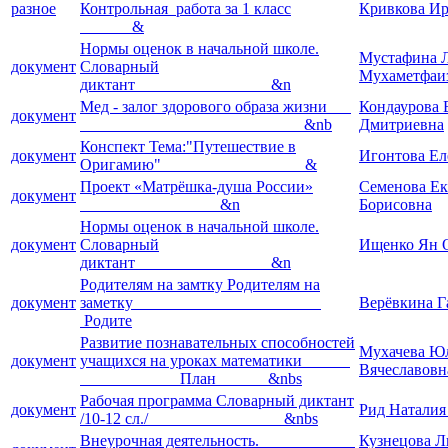
разное
Контрольная работа за 1 класс
Кривкова Ир
&
Нормы оценок в начальной школе.
Мустафина 
документ
Словарный
Мухаметфаи
диктант &n
Мед - залог здорового образа жизни
Кондаурова 
документ
&nb
Дмитриевна
Конспект Тема:"Путешествие в
документ
Игонтова Ел
Оригамию" &
Проект «Матрёшка-душа России»
Семенова Ек
документ
&n
Борисовна
Нормы оценок в начальной школе.
документ
Словарный
Ищенко Ян 
диктант &n
Родителям на замтку Родителям на
документ
заметку
Верёвкина Г
Родите
Развитие познавательных способностей
Мухачева Ю
документ
учащихся на уроках математики
Вячеславовн
План &nbs
Рабочая программа Словарный диктант
документ
Рид Наталия
/10-12 сл./ &nbs
Внеурочная деятельность.
Кузнецова 