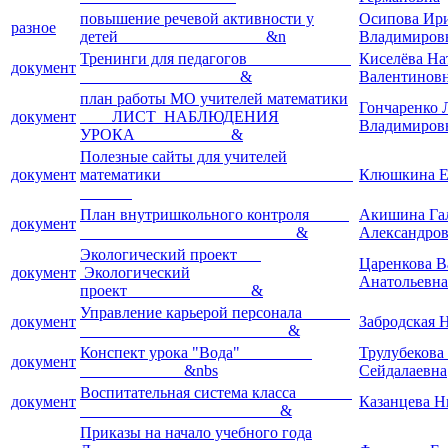
повышение речевой активности у
Осипова Ир
разное
детей &n
Владимиров
Тренинги для педагогов
Киселёва На
документ
&
Валентинов
план работы МО учителей математики
Гончаренко
документ
ЛИСТ НАБЛЮДЕНИЯ
Владимиров
УРОКА &
Полезные сайты для учителей
документ
математики
Клюшкина Е
План внутришкольного контроля
Акишина Га
документ
&
Александро
Экологический проект
Царенкова В
документ
Экологический
Анатольевна
проект &
Управление карьерой персонала
документ
Забродская 
&
Конспект урока "Вода"
Трулубекова
документ
&nbs
Сейдалаевна
Воспитательная система класса
документ
Казанцева Н
&
Приказы на начало учебного года