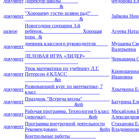
документ
Директор школы
Федорова Ел
&
"Хорошему гостю хозяин рад!"
документ
Зайкова Нин
&
Новогодние сценарии 3-й
разное
ребёнок. Хорошая
Агеева Ната
пора &
дневник классного руководителя
Мушаева Св
документ
Валерьевна
ДЕЛОВАЯ ИГРА «ЛИДЕР»
документ
Черкашина О
Урок математики по учебнику Л.Г.
Кривошеина
документ
Петерсон 4 КЛАСС
Ивановна
&n
Развивающий курс по математике, 7
документ
Хрычкина Е
класс
Праздник "Встреча весны"
документ
Батурина Ел
&nb
Рабочая программа. Технология 6 класс
Михайлова 
документ
(девочки) &nb
Александро
Программа внеурочной деятельности
Стаханова Е
документ
Рекомендовано &nbs
Владимиров
Контрольные работы