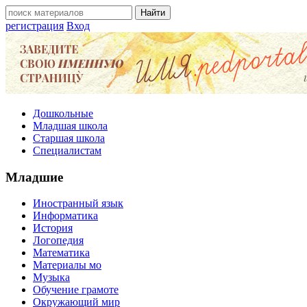
регистрация
Вход
Дошкольные
Младшая школа
Старшая школа
Специалистам
Младшие
Иностранный язык
Информатика
История
Логопедия
Математика
Материалы мо
Музыка
Обучение грамоте
Окружающий мир