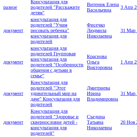
Консультация для
Витеник Елена
разное
родителей "Расскажите
3 Апр 2
Васильевна
детям"
консультация для
родителей "Учим
Фисечко
документ
рисовать ребенка"
Людмила
31 Мар
консультация для
Николаевна
родителей
консультация для
родителей Групповая
Краснова
консультация для
документ
Ольга
1 Апр 2
родителей "Особенности
Викторовна
общения с детьми в
семье"
Консультация для
родителей "Этот
Дмитриева
документ
удивительный мир на
Ирина
31 Мар
даче" Консультация для
Владимировна
родителей
Консультация для
родителей "3доровье и
Съедина
документ
сквернословие детей -
Татьяна
20 Ноя 
консультация для
Николаевна
родителей"