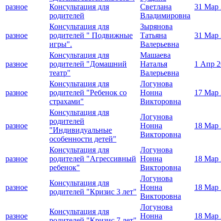
разное
Консультация для
Светлана
31 Мар
родителей
Владимировна
Консультация для
Зырянова
разное
родителей " Подвижные
Татьяна
31 Мар
игры".
Валерьевна
Консультация для
Машаева
разное
родителей "Домашний
Наталья
1 Апр 2
театр"
Валерьевна
Консультация для
Логунова
разное
родителей "Ребенок со
Нонна
17 Мар
страхами"
Викторовна
Консультация для
Логунова
родителей
разное
Нонна
18 Мар
"Индивидуальные
Викторовна
особенности детей"
Консультация для
Логунова
разное
родителей "Агрессивный
Нонна
18 Мар
ребенок"
Викторовна
Логунова
Консультация для
разное
Нонна
18 Мар
родителей "Кризис 3 лет"
Викторовна
Логунова
Консультация для
разное
Нонна
18 Мар
родителей "Кризис 7 лет"