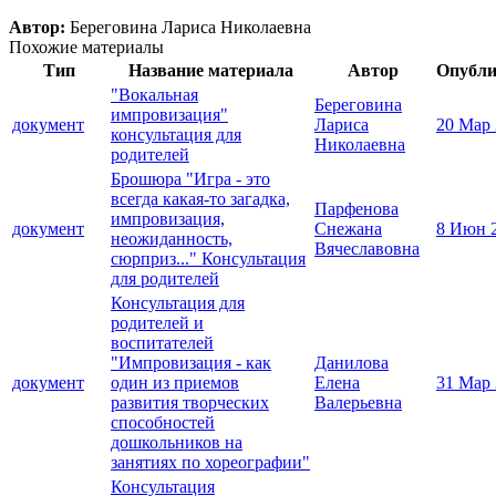
Автор:
Береговина Лариса Николаевна
Похожие материалы
Тип
Название материала
Автор
Опубли
"Вокальная
Береговина
импровизация"
документ
Лариса
20 Мар
консультация для
Николаевна
родителей
Брошюра "Игра - это
всегда какая-то загадка,
Парфенова
импровизация,
документ
Снежана
8 Июн 
неожиданность,
Вячеславовна
сюрприз..." Консультация
для родителей
Консультация для
родителей и
воспитателей
"Импровизация - как
Данилова
документ
один из приемов
Елена
31 Мар
развития творческих
Валерьевна
способностей
дошкольников на
занятиях по хореографии"
Консультация