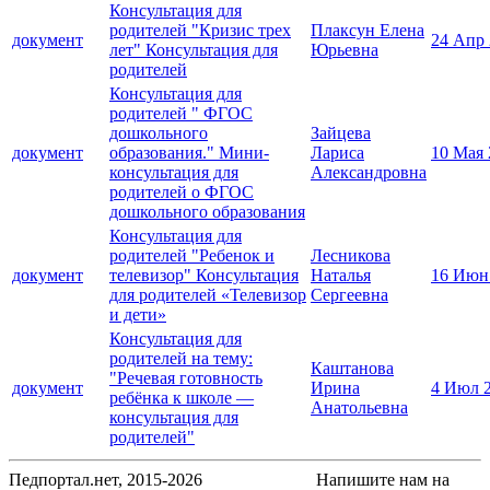
Консультация для
родителей "Кризис трех
Плаксун Елена
документ
24 Апр
лет" Консультация для
Юрьевна
родителей
Консультация для
родителей " ФГОС
дошкольного
Зайцева
документ
образования." Мини-
Лариса
10 Мая 
консультация для
Александровна
родителей о ФГОС
дошкольного образования
Консультация для
родителей "Ребенок и
Лесникова
документ
телевизор" Консультация
Наталья
16 Июн
для родителей «Телевизор
Сергеевна
и дети»
Консультация для
родителей на тему:
Каштанова
"Речевая готовность
документ
Ирина
4 Июл 
ребёнка к школе —
Анатольевна
консультация для
родителей"
Педпортал.нет, 2015-2026
Напишите нам на