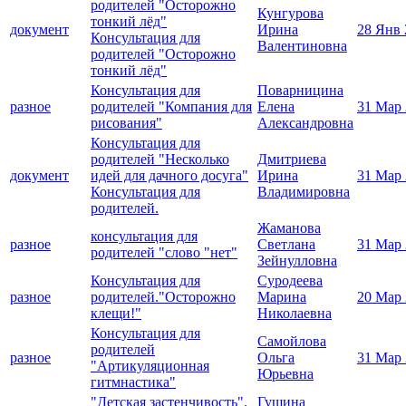
родителей "Осторожно
Кунгурова
тонкий лёд"
документ
Ирина
28 Янв 
Консультация для
Валентиновна
родителей "Осторожно
тонкий лёд"
Консультация для
Поварницина
разное
родителей "Компания для
Елена
31 Мар
рисования"
Александровна
Консультация для
родителей "Несколько
Дмитриева
документ
идей для дачного досуга"
Ирина
31 Мар
Консультация для
Владимировна
родителей.
Жаманова
консультация для
разное
Светлана
31 Мар
родителей "слово "нет"
Зейнулловна
Консультация для
Суродеева
разное
родителей."Осторожно
Марина
20 Мар
клещи!"
Николаевна
Консультация для
Самойлова
родителей
разное
Ольга
31 Мар
"Артикуляционная
Юрьевна
гитмнастика"
"Детская застенчивость".
Гущина