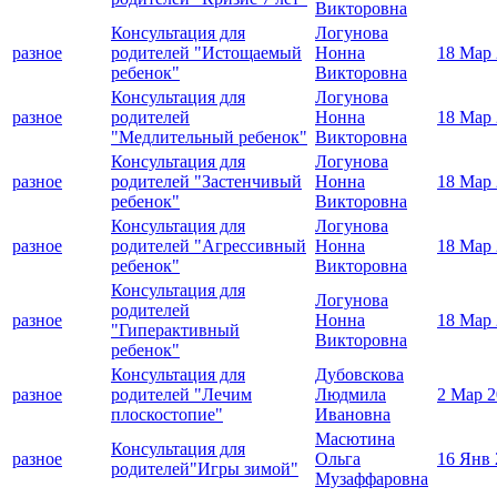
Викторовна
Консультация для
Логунова
разное
родителей "Истощаемый
Нонна
18 Мар
ребенок"
Викторовна
Консультация для
Логунова
разное
родителей
Нонна
18 Мар
"Медлительный ребенок"
Викторовна
Консультация для
Логунова
разное
родителей "Застенчивый
Нонна
18 Мар
ребенок"
Викторовна
Консультация для
Логунова
разное
родителей "Агрессивный
Нонна
18 Мар
ребенок"
Викторовна
Консультация для
Логунова
родителей
разное
Нонна
18 Мар
"Гиперактивный
Викторовна
ребенок"
Консультация для
Дубовскова
разное
родителей "Лечим
Людмила
2 Мар 2
плоскостопие"
Ивановна
Масютина
Консультация для
разное
Ольга
16 Янв 
родителей"Игры зимой"
Музаффаровна