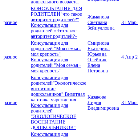
дошкольного возраста.
КОНСУЛЬТАЦИЯ ДЛЯ
РОДИТЕЛЕЙ"что такое
Жаманова
авторитет родителей?"
разное
Светлана
31 Мар
Консультация для
Зейнулловна
родителей «Что такое
авторитет родитлей?»
Консультация для
Смирнова
родителей "Моя семья -
Екатерина
моя крепость"
Юрьевна
разное
4 Апр 2
Консультация для
Олейник
родителей "Моя семья -
Елена
моя крепость"
Петровна
Консультация для
родителей"Экологическое
воспитание
дошкольников" Визитная
Казакова
карточка учреждения
разное
Лидия
31 Мар
Консультация для
Владимировна
родителей
"ЭКОЛОГИЧЕСКОЕ
ВОСПИТАНИЕ
ДОШКОЛЬНИКОВ"
Консультация для