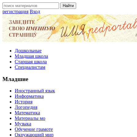
регистрация
Вход
Дошкольные
Младшая школа
Старшая школа
Специалистам
Младшие
Иностранный язык
Информатика
История
Логопедия
Математика
Материалы мо
Музыка
Обучение грамоте
Окружающий мир