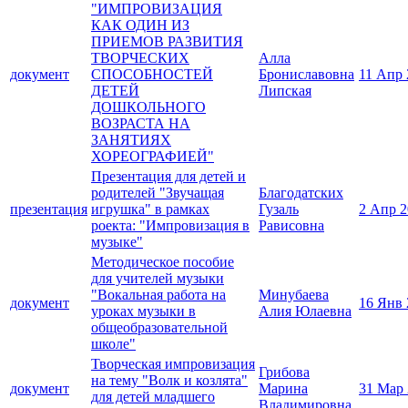
"ИМПРОВИЗАЦИЯ
КАК ОДИН ИЗ
ПРИЕМОВ РАЗВИТИЯ
ТВОРЧЕСКИХ
Алла
документ
СПОСОБНОСТЕЙ
Брониславовна
11 Апр 
ДЕТЕЙ
Липская
ДОШКОЛЬНОГО
ВОЗРАСТА НА
ЗАНЯТИЯХ
ХОРЕОГРАФИЕЙ"
Презентация для детей и
родителей "Звучащая
Благодатских
презентация
игрушка" в рамках
Гузаль
2 Апр 2
роекта: "Импровизация в
Рависовна
музыке"
Методическое пособие
для учителей музыки
"Вокальная работа на
Минубаева
документ
16 Янв 
уроках музыки в
Алия Юлаевна
общеобразовательной
школе"
Творческая импровизация
Грибова
на тему "Волк и козлята"
документ
Марина
31 Мар
для детей младшего
Владимировна