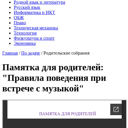
Родной язык и литература
Русский язык
Информатика и ИКТ
ОБЖ
Право
Техническая механика
Технология
Физкультура и спорт
Экономика
Главная
/
По задаче
/
Родительские собрания
Памятка для родителей:
"Правила поведения при
встрече с музыкой"