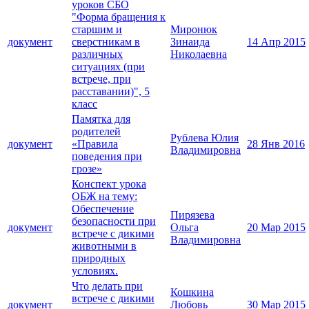
уроков СБО
"Форма бращения к
старшим и
Миронюк
документ
сверстникам в
Зинаида
14 Апр 2015
различных
Николаевна
ситуациях (при
встрече, при
расставании)", 5
класс
Памятка для
родителей
Рублева Юлия
документ
«Правила
28 Янв 2016
Владимировна
поведения при
грозе»
Конспект урока
ОБЖ на тему:
Обеспечение
Пирязева
безопасности при
документ
Ольга
20 Мар 2015
встрече с дикими
Владимировна
животными в
природных
условиях.
Что делать при
Кошкина
встрече с дикими
документ
Любовь
30 Мар 2015