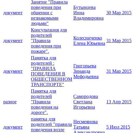
Занятие "Правила
поведения при
Бутынцева
документ
общении с
Инна
30 Мар 2015
незнакомыми
Владимировна
людьми"
Консультация для
родителей
Колесниченко
документ
"Правила
31 Мар 2015
Елена Юрьевна
поведения при
пожаре".
Памятка для
родителей :
Григорьева
"ПРАВИЛА
документ
Зинаида
31 Мар 2015
ПОВЕДЕНИЯ В
Мефодьевна
ОБЩЕСТВЕННОМ
ТРАНСПОРТЕ"
Памятка для
родителей
Самородова
разное
"Правила
Светлана
13 Апр 2015
поведения на
Игорьевна
дороге".
памятка для
Несмеянова
родителей "правила
документ
Татьяна
5 Июл 2015
поведения возле
Александровна