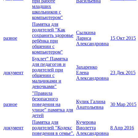
при работе
Васильевна
младших
школьников с
компьютером"
Памятка для
родителей "Как
Сылкина
сохранить здоровье
разное
Лариса
15 Окт 2015
ребёнка при
Александровна
общении с
компьютером"
Буклет" Памятка
для педагогов и
Захаренко
родителей при
документ
Елена
23 Дек 2015
общении с
Александровна
мальчиками и
девочками"
"Правила
безопасного
Кулик Галина
разное
поведения на
30 Мар 2015
Анатольевна
улице" памятка для
детей
Памятка для
Кучерова
документ
родителей "Кодекс
Виолетта
8 Апр 2016
поведения в семье".
Александровна