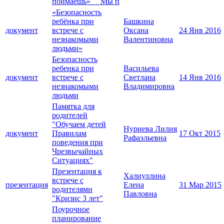
поймаешь» Мы п
«Безопасность
ребёнка при
Башкина
документ
встрече с
Оксана
24 Янв 2016
незнакомыми
Валентиновна
людьми»
Безопасность
ребенка при
Васильева
документ
встрече с
Светлана
14 Янв 2016
незнакомыми
Владимировна
людьми
Памятка для
родителей
"Обучаем детей
Нуриева Лилия
документ
Правилам
17 Окт 2015
Рафаэльевна
поведения при
Чрезвычайных
Ситуациях"
Презентация к
Халиуллина
встрече с
презентация
Елена
31 Мар 2015
родителями
Павловна
"Кризис 3 лет"
Поурочное
планирование