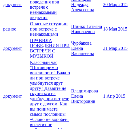
поведения при
документ
Надежда
30 Мар 2015
встрече с
Алексеевна
незнакомыми
людьми»
Опасные ситуации
Шийко Татьяна
разное
при встрече с
18 Мая 2015
Николаевна
незнакомцами
ПРАВИЛА
Чурбакова
ПОВЕДЕНИЯ ПРИ
документ
Елена
31 Мар 2015
ВСТРЕЧИ С
Васильевна
МУЗЫКОЙ
Классный час
"Поговорим о
вежливости" Важно
ли при встрече
улыбнуться друг
другу? Давайте не
Владимирова
скупиться на
документ
Елена
1 Апр 2015
улыбку при встрече
Викторовнв
друг с другом. Как
вы понимаете
смысл пословицы
«Слово не воробей-
вылетит не