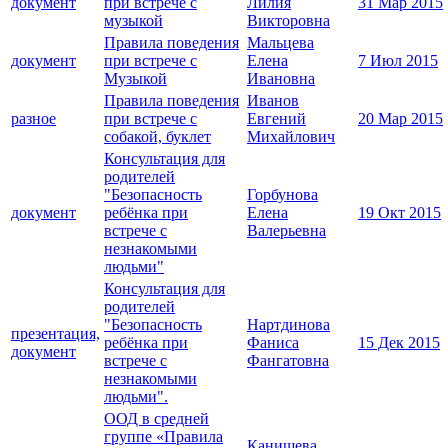
документ
при встрече с
Лилия
31 Мар 2015
музыкой
Викторовна
Правила поведения
Мальцева
документ
при встрече с
Елена
7 Июл 2015
Музыкой
Ивановна
Правила поведения
Иванов
разное
при встрече с
Евгений
20 Мар 2015
собакой, буклет
Михайлович
Консультация для
родителей
"Безопасность
Горбунова
документ
ребёнка при
Елена
19 Окт 2015
встрече с
Валерьевна
незнакомыми
людьми"
Консультация для
родителей
"Безопасность
Нартдинова
презентация,
ребёнка при
Фаниса
15 Дек 2015
документ
встрече с
Фангатовна
незнакомыми
людьми".
ООД в средней
группе «Правила
Канищева