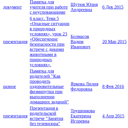
Памятка для
Шутюк Юлия
документ
учителя при работе
6 Дек 2015
Андреевна
с неуспевающими
6 класс. Тема 5
«Опасные ситуации
в природных
условиях», урок 23
Болмасов
«Обеспечение
презентация
Вадим
20 Мар 2015
безопасности при
Иванович
встрече с дикими
животными в
природных
условиях».
Памятка для
родителей "Как
проводить
Яркова Лилия
разное
оздоровительные
8 Фев 2016
Федоровна
физминутки при
выполнении
домашних заданий"
Презентация к
Трушникова
родительской
презентация
Екатерина
4 Апр 2015
встрече "Занятия
Игоревна
без телевизора"