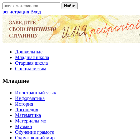
регистрация
Вход
Дошкольные
Младшая школа
Старшая школа
Специалистам
Младшие
Иностранный язык
Информатика
История
Логопедия
Математика
Материалы мо
Музыка
Обучение грамоте
Окружающий мир