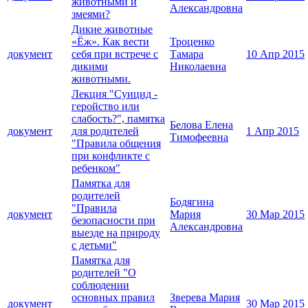
животными и
Александровна
змеями?
Дикие животные
«Ёж». Как вести
Троценко
документ
себя при встрече с
Тамара
10 Апр 2015
дикими
Николаевна
животными.
Лекция "Суицид -
геройство или
слабость?", памятка
Белова Елена
документ
для родителей
1 Апр 2015
Тимофеевна
"Правила общения
при конфликте с
ребенком"
Памятка для
родителей
Бодягина
"Правила
документ
Мария
30 Мар 2015
безопасности при
Александровна
выезде на природу
с детьми"
Памятка для
родителей "О
соблюдении
основных правил
Зверева Мария
документ
30 Мар 2015