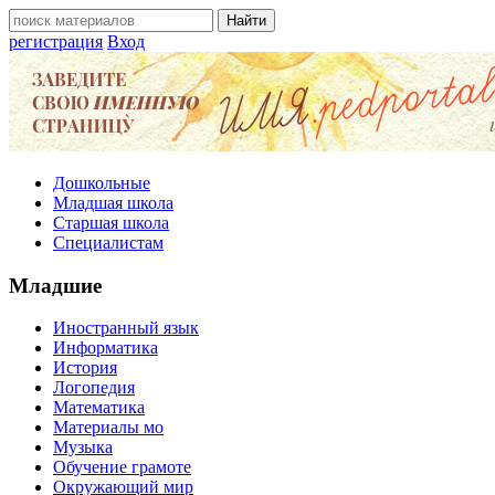
регистрация
Вход
Дошкольные
Младшая школа
Старшая школа
Специалистам
Младшие
Иностранный язык
Информатика
История
Логопедия
Математика
Материалы мо
Музыка
Обучение грамоте
Окружающий мир