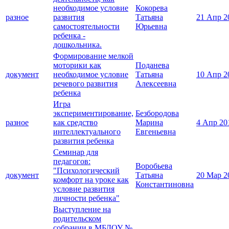
необходимое условие
Кокорева
разное
развития
Татьяна
21 Апр 2
самостоятельности
Юрьевна
ребенка -
дошкольника.
Формирование мелкой
моторики как
Поданева
документ
необходимое условие
Татьяна
10 Апр 2
речевого развития
Алексеевна
ребенка
Игра
экспериментирование,
Безбородова
разное
как средство
Марина
4 Апр 20
интеллектуального
Евгеньевна
развития ребенка
Семинар для
педагогов:
Воробьева
"Психологический
документ
Татьяна
20 Мар 2
комфорт на уроке как
Константиновна
условие развития
личности ребенка"
Выступление на
родительском
собрании в МБДОУ №