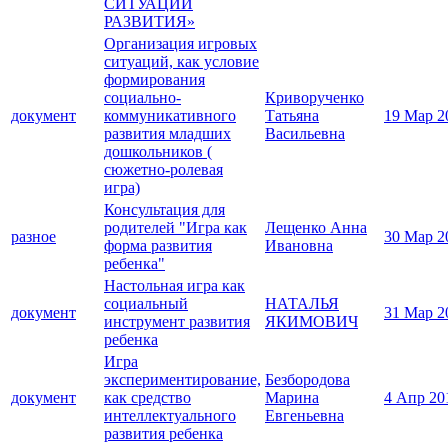
СИТУАЦИИ
РАЗВИТИЯ»
Организация игровых
ситуаций, как условие
формирования
социально-
Криворученко
документ
коммуникативного
Татьяна
19 Мар 2
развития младших
Васильевна
дошкольников (
сюжетно-ролевая
игра)
Консультация для
родителей "Игра как
Лещенко Анна
разное
30 Мар 2
форма развития
Ивановна
ребенка"
Настольная игра как
социальный
НАТАЛЬЯ
документ
31 Мар 2
инструмент развития
ЯКИМОВИЧ
ребенка
Игра
экспериментирование,
Безбородова
документ
как средство
Марина
4 Апр 20
интеллектуального
Евгеньевна
развития ребенка