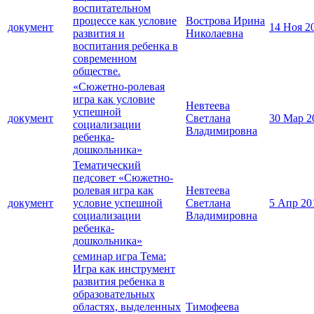
воспитательном
процессе как условие
Вострова Ирина
документ
14 Ноя 2
развития и
Николаевна
воспитания ребенка в
современном
обществе.
«Сюжетно-ролевая
игра как условие
Невтеева
успешной
документ
Светлана
30 Мар 2
социализации
Владимировна
ребенка-
дошкольника»
Тематический
педсовет «Сюжетно-
ролевая игра как
Невтеева
документ
условие успешной
Светлана
5 Апр 20
социализации
Владимировна
ребенка-
дошкольника»
семинар игра Тема:
Игра как инструмент
развития ребенка в
образовательных
областях, выделенных
Тимофеева