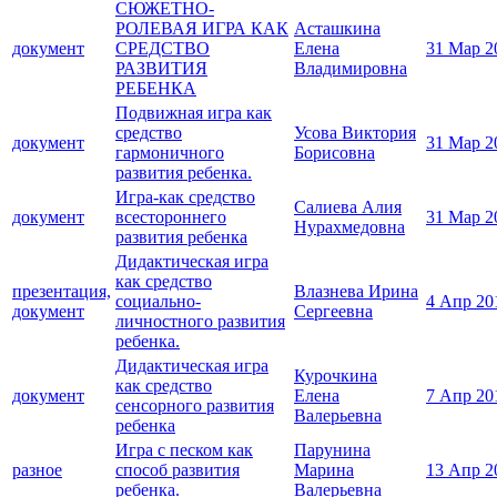
СЮЖЕТНО-
РОЛЕВАЯ ИГРА КАК
Асташкина
документ
СРЕДСТВО
Елена
31 Мар 2
РАЗВИТИЯ
Владимировна
РЕБЕНКА
Подвижная игра как
средство
Усова Виктория
документ
31 Мар 2
гармоничного
Борисовна
развития ребенка.
Игра-как средство
Салиева Алия
документ
всестороннего
31 Мар 2
Нурахмедовна
развития ребенка
Дидактическая игра
как средство
презентация,
Влазнева Ирина
социально-
4 Апр 20
документ
Сергеевна
личностного развития
ребенка.
Дидактическая игра
Курочкина
как средство
документ
Елена
7 Апр 20
сенсорного развития
Валерьевна
ребенка
Игра с песком как
Парунина
разное
способ развития
Марина
13 Апр 2
ребенка.
Валерьевна