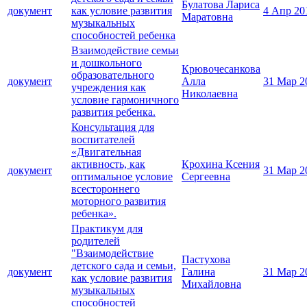
Булатова Лариса
документ
как условие развития
4 Апр 20
Маратовна
музыкальных
способностей ребенка
Взаимодействие семьи
и дошкольного
Крювочесанкова
образовательного
документ
Алла
31 Мар 2
учреждения как
Николаевна
условие гармоничного
развития ребенка.
Консультация для
воспитателей
«Двигательная
активность, как
Крохина Ксения
документ
31 Мар 2
оптимальное условие
Сергеевна
всестороннего
моторного развития
ребенка».
Практикум для
родителей
"Взаимодействие
Пастухова
детского сада и семьи,
документ
Галина
31 Мар 2
как условие развития
Михайловна
музыкальных
способностей