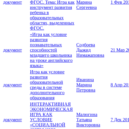
документ
ФГОС. Тема: Игра как
Марина
1 Фев 20
инструмент развития
Сергеевна
ребенка в
образовательных
областях, выделенных
ФГОС.
«Игра как условие
развития
познавательных
Содбоева
документ
способностей
Дыжид
21 Мар 2
младшего школьника
Нимажаповна
на уроке английского
языка»
Игра как условие
развития
Иванина
образовательной
документ
Марина
8 Апр 20
среды в системе
Петровна
дополнительного
образования
ИНТЕРАКТИВНАЯ
ЭКОНОМИЧЕСКАЯ
ИГРА КАК
Малюгина
документ
УСЛОВИЕ
Татьяна
7 Дек 20
«СОЦИАЛЬНОЙ
Викторовна