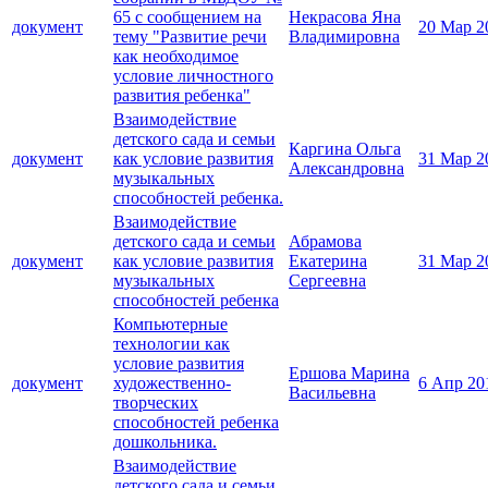
65 с сообщением на
Некрасова Яна
документ
20 Мар 2
тему "Развитие речи
Владимировна
как необходимое
условие личностного
развития ребенка"
Взаимодействие
детского сада и семьи
Каргина Ольга
документ
как условие развития
31 Мар 2
Александровна
музыкальных
способностей ребенка.
Взаимодействие
детского сада и семьи
Абрамова
документ
как условие развития
Екатерина
31 Мар 2
музыкальных
Сергеевна
способностей ребенка
Компьютерные
технологии как
условие развития
Ершова Марина
документ
художественно-
6 Апр 20
Васильевна
творческих
способностей ребенка
дошкольника.
Взаимодействие
детского сада и семьи