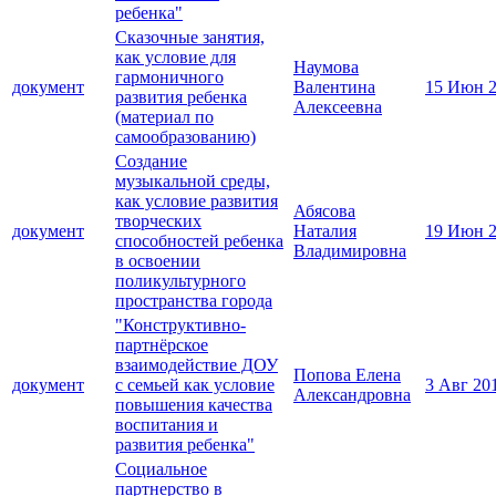
ребенка"
Сказочные занятия,
как условие для
Наумова
гармоничного
документ
Валентина
15 Июн 
развития ребенка
Алексеевна
(материал по
самообразованию)
Создание
музыкальной среды,
как условие развития
Абясова
творческих
документ
Наталия
19 Июн 
способностей ребенка
Владимировна
в освоении
поликультурного
пространства города
"Конструктивно-
партнёрское
взаимодействие ДОУ
Попова Елена
документ
с семьей как условие
3 Авг 20
Александровна
повышения качества
воспитания и
развития ребенка"
Социальное
партнерство в