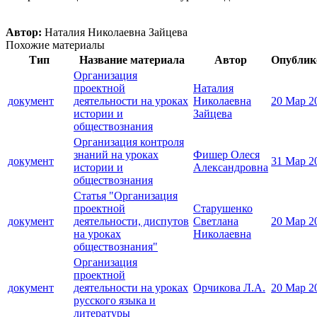
Автор:
Наталия Николаевна Зайцева
Похожие материалы
Тип
Название материала
Автор
Опублик
Организация
проектной
Наталия
документ
деятельности на уроках
Николаевна
20 Мар 2
истории и
Зайцева
обществознания
Организация контроля
знаний на уроках
Фишер Олеся
документ
31 Мар 2
истории и
Александровна
обществознания
Статья "Организация
проектной
Старушенко
документ
деятельности, диспутов
Светлана
20 Мар 2
на уроках
Николаевна
обществознания"
Организация
проектной
документ
деятельности на уроках
Орчикова Л.А.
20 Мар 2
русского языка и
литературы