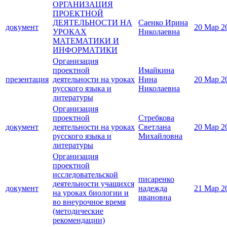
ОРГАНИЗАЦИЯ
ПРОЕКТНОЙ
ДЕЯТЕЛЬНОСТИ НА
Саенко Ирина
документ
20 Мар 2
УРОКАХ
Николаевна
МАТЕМАТИКИ И
ИНФОРМАТИКИ
Организация
проектной
Имайкина
презентация
деятельности на уроках
Нина
20 Мар 2
русского языка и
Николаевна
литературы
Организация
проектной
Стребкова
документ
деятельности на уроках
Светлана
20 Мар 2
русского языка и
Михайловна
литературы
Организация
проектной
исследовательской
писаренко
деятельности учащихся
документ
надежда
21 Мар 2
на уроках биологии и
ивановна
во внеурочное время
(методические
рекомендации)