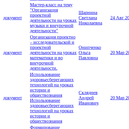
Мастер-класс на тему
"Организация
Шарнина
проектной
документ
Светлана
24 Авг 2
деятельности на уроках
Николаевна
музыки и внеурочной
деятельности"
Организация проектно
– исследовательской и
проектной
Онипченко
документ
деятельности на уроках
Ольга
20 Мар 2
математики и во
Павловна
внеурочной
деятельности.
Использование
здоровьесберегающих
технологий на уроках
истории и
Скляднев
обществознания
документ
Андрей
20 Мар 2
Использование
Иванович
здоровьесберегающих
технологий на уроках
истории и
обществознания
Формирование