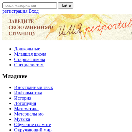
регистрация
Вход
Дошкольные
Младшая школа
Старшая школа
Специалистам
Младшие
Иностранный язык
Информатика
История
Логопедия
Математика
Материалы мо
Музыка
Обучение грамоте
Окружающий мир