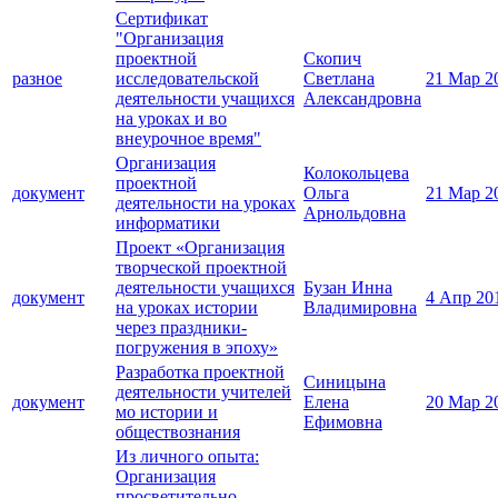
Сертификат
"Организация
проектной
Скопич
разное
исследовательской
Светлана
21 Мар 2
деятельности учащихся
Александровна
на уроках и во
внеурочное время"
Организация
Колокольцева
проектной
документ
Ольга
21 Мар 2
деятельности на уроках
Арнольдовна
информатики
Проект «Организация
творческой проектной
деятельности учащихся
Бузан Инна
документ
4 Апр 20
на уроках истории
Владимировна
через праздники-
погружения в эпоху»
Разработка проектной
Синицына
деятельности учителей
документ
Елена
20 Мар 2
мо истории и
Ефимовна
обществознания
Из личного опыта:
Организация
просветительно -