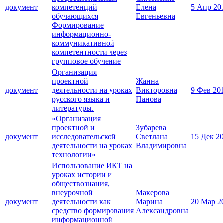
документ
компетенций
Елена
5 Апр 20
обучающихся
Евгеньевна
Формирование
информационно-
коммуникативной
компетентности через
групповое обучение
Организация
проектной
Жанна
документ
деятельности на уроках
Викторовна
9 Фев 20
русского языка и
Панова
литературы.
«Организация
проектной и
Зубарева
документ
исследовательской
Светлана
15 Дек 2
деятельности на уроках
Владимировна
технологии»
Использование ИКТ на
уроках истории и
обществознания,
внеурочной
Макерова
документ
деятельности как
Марина
20 Мар 2
средство формирования
Александровна
информационной