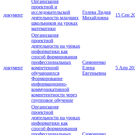
Организация
проектной и
исследовательской
Голева Лидия
документ
15 Сен 2
деятельности младших
Михайловна
школьников на уроках
математики
Организация
проектной
деятельности на уроках
информатики как
способ формирования
профессиональных
Симоненко
документ
компетенций
Елена
5 Апр 20
обучающихся
Евгеньевна
Формирование
информационно-
коммуникативной
компетентности через
групповое обучение
Организация
проектной
деятельности на уроках
информатики как
способ формирования
профессиональных
Симоненко