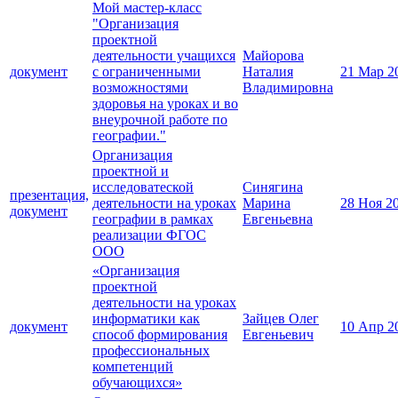
Мой мастер-класс
"Организация
проектной
деятельности учащихся
Майорова
документ
с ограниченными
Наталия
21 Мар 2
возможностями
Владимировна
здоровья на уроках и во
внеурочной работе по
географии."
Организация
проектной и
исследоватеской
Синягина
презентация,
деятельности на уроках
Марина
28 Ноя 2
документ
географии в рамках
Евгеньевна
реализации ФГОС
ООО
«Организация
проектной
деятельности на уроках
информатики как
Зайцев Олег
документ
10 Апр 2
способ формирования
Евгеньевич
профессиональных
компетенций
обучающихся»