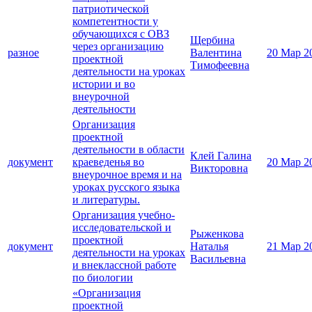
патриотической
компетентности у
обучающихся с ОВЗ
Щербина
через организацию
разное
Валентина
20 Мар 2
проектной
Тимофеевна
деятельности на уроках
истории и во
внеурочной
деятельности
Организация
проектной
деятельности в области
Клей Галина
документ
краеведенья во
20 Мар 2
Викторовна
внеурочное время и на
уроках русского языка
и литературы.
Организация учебно-
исследовательской и
Рыженкова
проектной
документ
Наталья
21 Мар 2
деятельности на уроках
Васильевна
и внеклассной работе
по биологии
«Организация
проектной