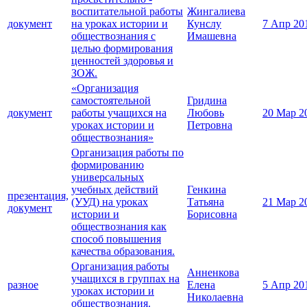
воспитательной работы
Жингалиева
документ
на уроках истории и
Кунслу
7 Апр 20
обществознания с
Имашевна
целью формирования
ценностей здоровья и
ЗОЖ.
«Организация
самостоятельной
Гридина
документ
работы учащихся на
Любовь
20 Мар 2
уроках истории и
Петровна
обществознания»
Организация работы по
формированию
универсальных
учебных действий
Генкина
презентация,
(УУД) на уроках
Татьяна
21 Мар 2
документ
истории и
Борисовна
обществознания как
способ повышения
качества образования.
Организация работы
Анненкова
учащихся в группах на
разное
Елена
5 Апр 20
уроках истории и
Николаевна
обществознания.