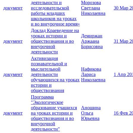
деятельности и
Морозова
документ
исследовательской
Светлана
30 Мар 2
работы младших
Николаевна
школьников на уроках
и во внеурочное время»
Доклад Краеведение на
уроках истории и
Демиржан
документ
обществознания и во
Аржаана
31 Мар 2
внеурочной
Борисовна
деятельности
Активизация
познавательной и
мыслительной
Нафикова
документ
деятельности
Лариса
1 Апр 20
обучающихся на уроках
Николаевна
истории и
обществознания
Программа
"Экологическое
образование учащихся
Аношина
документ
на уроках истории и
Ольга
16 Фев 2
обществознания и во
Юрьевна
внеурочной
деятельности"