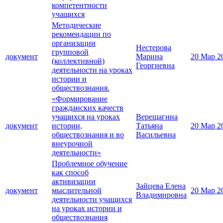
компетентности
учащихся
Методические
рекомендации по
организации
Нестерова
групповой
документ
Марина
20 Мар 2
(коллективной)
Георгиевна
деятельности на уроках
истории и
обществознания.
«Формирование
гражданских качеств
учащихся на уроках
Верещагина
документ
истории,
Татьяна
20 Мар 2
обществознания и во
Васильевна
внеурочной
деятельности»
Проблемное обучение
как способ
активизации
Зайцева Елена
документ
мыслительной
20 Мар 2
Владимировна
деятельности учащихся
на уроках истории и
обществознания