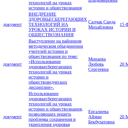
Владимировна
технологий на уроках
истории и обществознания
ВНЕДРЕНИЕ
ЗДОРОВЬЕСБЕРЕГАЮЩИХ
Салчак Саида
документ
ТЕХНОЛОГИЙ НА
15 
Михайловна
УРОКАХ ИСТОРИИ И
ОБЩЕСТВОЗНАНИЯ
Выступление на районном
методическом объединении
учителей истории и
обществознания по теме:
Минаева
«Использование
документ
Любовь
20 
здоровьесберегающих
Сергеевна
технологий на уроках
истории и
обществоведческих
дисциплин».
Использование
здоровьесберегающих
технологий на уроках
истории и обществознания,
Ергалиева
позволяющих решить
документ
Айман
20 
проблемы сохранения и
Бекбулатовна
укрепления здоровья