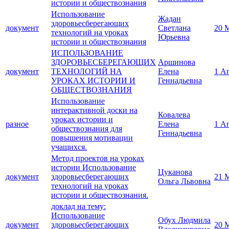
истории и обществознания
Использование
Жадан
здоровьесберегающих
документ
Светлана
20 
технологий на уроках
Юрьевна
истории и обществознания
ИСПОЛЬЗОВАНИЕ
ЗДОРОВЬЕСБЕРЕГАЮЩИХ
Аршинова
документ
ТЕХНОЛОГИЙ НА
Елена
1 А
УРОКАХ ИСТОРИИ И
Геннадьевна
ОБЩЕСТВОЗНАНИЯ
Использование
интерактивной доски на
Ковалева
уроках истории и
разное
Елена
1 А
обществознания для
Геннадьевна
повышения мотивации
учащихся.
Метод проектов на уроках
истории Использование
Цуканова
документ
здоровьесберегающих
21 
Ольга Львовна
технологий на уроках
истории и обществознания.
доклад на тему:
Использование
Обух Людмила
документ
здоровьесберегающих
20 