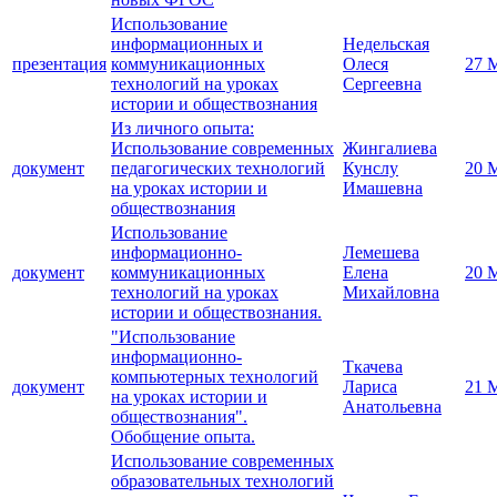
Использование
информационных и
Недельская
презентация
коммуникационных
Олеся
27 
технологий на уроках
Сергеевна
истории и обществознания
Из личного опыта:
Использование современных
Жингалиева
документ
педагогических технологий
Кунслу
20 
на уроках истории и
Имашевна
обществознания
Использование
информационно-
Лемешева
документ
коммуникационных
Елена
20 
технологий на уроках
Михайловна
истории и обществознания.
"Использование
информационно-
Ткачева
компьютерных технологий
документ
Лариса
21 
на уроках истории и
Анатольевна
обществознания".
Обобщение опыта.
Использование современных
образовательных технологий