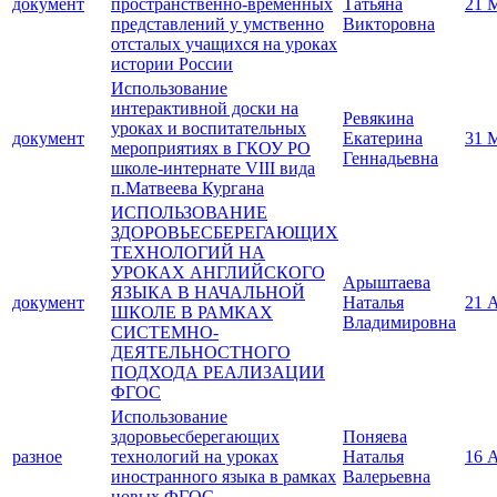
документ
пространственно-временных
Татьяна
21 
представлений у умственно
Викторовна
отсталых учащихся на уроках
истории России
Использование
интерактивной доски на
Ревякина
уроках и воспитательных
документ
Екатерина
31 
мероприятиях в ГКОУ РО
Геннадьевна
школе-интернате VIII вида
п.Матвеева Кургана
ИСПОЛЬЗОВАНИЕ
ЗДОРОВЬЕСБЕРЕГАЮЩИХ
ТЕХНОЛОГИЙ НА
УРОКАХ АНГЛИЙСКОГО
Арыштаева
ЯЗЫКА В НАЧАЛЬНОЙ
документ
Наталья
21 
ШКОЛЕ В РАМКАХ
Владимировна
СИСТЕМНО-
ДЕЯТЕЛЬНОСТНОГО
ПОДХОДА РЕАЛИЗАЦИИ
ФГОС
Использование
здоровьесберегающих
Поняева
разное
технологий на уроках
Наталья
16 
иностранного языка в рамках
Валерьевна
новых ФГОС