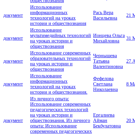
обществознания
Использование
информационных
Рась Вера
документ
21 
технологий на уроках
Васильевна
истории и обществознания
Использование
мультимедийных технологий
Ионцева Ольга
документ
31 
на уроках истории и
Михайловна
обществознания
Использование современных
Чернышева
образовательных технологий
документ
Татьяна
27 
на уроках истории и
Валентиновна
обществознания
Использование
Фефелова
информационных
документ
Светлана
8 М
технологий на уроках
Николаевна
истории и обществознания.
Из личного опыта:
Использование современных
педагогических технологий
на уроках истории и
Ергалиева
документ
обществознания. Из личного
Айман
20 
опыта: Использование
Бекбулатовна
современных педагогических