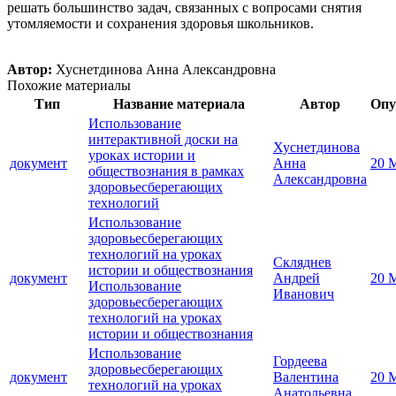
решать большинство задач, связанных с вопросами снятия
утомляемости и сохранения здоровья школьников.
Автор:
Хуснетдинова Анна Александровна
Похожие материалы
Тип
Название материала
Автор
Опу
Использование
интерактивной доски на
Хуснетдинова
уроках истории и
документ
Анна
20 
обществознания в рамках
Александровна
здоровьесберегающих
технологий
Использование
здоровьесберегающих
технологий на уроках
Скляднев
истории и обществознания
документ
Андрей
20 
Использование
Иванович
здоровьесберегающих
технологий на уроках
истории и обществознания
Использование
Гордеева
здоровьесберегающих
документ
Валентина
20 
технологий на уроках
Анатольевна