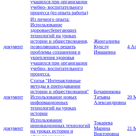
учащихся при организации
учебно- воспитательного
процесса (из опыта работы)
Из личного опыта:
Использование
здоровьесберегающих
технологий на уроках
истории и обществознания,
Жингалиева
документ
позволяющих решить
Кунслу
4 А
проблемы сохранения и
Имашевна
укрепления здоровья
учащихся при организации
учебно- воспитательного
процесса.
Статья "Интерактивные
методы в преподавании
истории и обществознания"
Бочарникова
документ
Использование новых
Татьяна
20 
информационных
Александровна
технологий на уроках
истории
Использование
Токарева
инновационных технологий
документ
Марина
21 
на уроках истории и
Викторовна