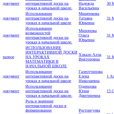
документ
интерактивной доски на
Надежда
30 
уроках в начальной школе.
Васильевна
Использование
Мищенкова
документ
интерактивной доски на
Татьяна
31 
уроках в начальной школе
Юрьевна
Использование
Миронова
возможностей
документ
Ольга
31 
интерактивной доски на
Юрьевна
уроках в начальной школе.
ИСПОЛЬЗОВАНИЕ
ИНТЕРАКТИВНОЙ ДОСКИ
Хэкало Алла
разное
НА УРОКАХ
31 
Викторовна
МАТЕМАТИКИ В
НАЧАЛЬНОЙ ШКОЛЕ
Использование
Галеоттинова
документ
интерактивной доски на
Елена
1 А
уроках в начальной школе
Николаевна
Использование
Одинцова
документ
интерактивной доски на
Юлия
15 
уроках в начальной школе.
Дмитриевна
Роль и значение
интерактивной доски в
формировании
Росторгуева