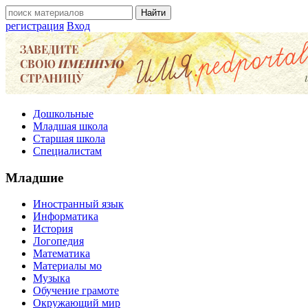
регистрация
Вход
Дошкольные
Младшая школа
Старшая школа
Специалистам
Младшие
Иностранный язык
Информатика
История
Логопедия
Математика
Материалы мо
Музыка
Обучение грамоте
Окружающий мир