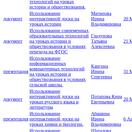
технологий на уроках
истории и обществознания.
Использование
Матинова
документ
интерактивной доски на
Ирина
20 
уроках истории
Владимировна
Использование современных
образовательных технологий
Гладунова
документ
на уроках истории и
Татьяна
21 
обществознания в условиях
Алексеевна
перехода на ФГОС
Использование
информационных
Каргина
компьютерных технологий
презентация
Ирина
31 
на уроках истории и
Сергеевна
обществознания в условиях
сельской школы.
Использование
интерактивной доски на
Потапова Кира
документ
20 
уроках русского языка и
Евгеньевна
литературы
Использование
Абашина
презентация
интерактивной доски на
Ирина
6 А
уроках химии и биологии.
Владимировна
Использование
Шаталова