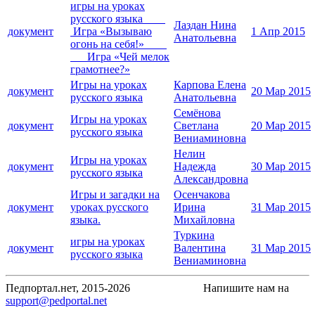
игры на уроках
русского языка
Лаздан Нина
документ
Игра «Вызываю
1 Апр 2015
Анатольевна
огонь на себя!»
Игра «Чей мелок
грамотнее?»
Игры на уроках
Карпова Елена
документ
20 Мар 2015
русского языка
Анатольевна
Семёнова
Игры на уроках
документ
Светлана
20 Мар 2015
русского языка
Вениаминовна
Нелин
Игры на уроках
документ
Надежда
30 Мар 2015
русского языка
Александровна
Игры и загадки на
Осенчакова
документ
уроках русского
Ирина
31 Мар 2015
языка.
Михайловна
Туркина
игры на уроках
документ
Валентина
31 Мар 2015
русского языка
Вениаминовна
Педпортал.нет, 2015-2026
Напишите нам на
support@pedportal.net