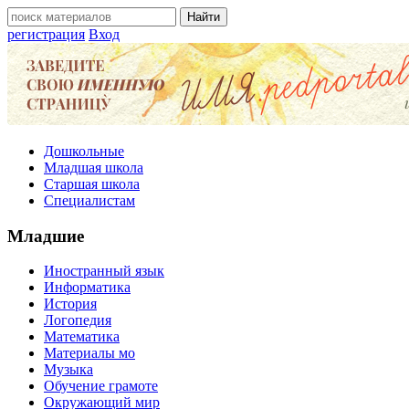
регистрация
Вход
Дошкольные
Младшая школа
Старшая школа
Специалистам
Младшие
Иностранный язык
Информатика
История
Логопедия
Математика
Материалы мо
Музыка
Обучение грамоте
Окружающий мир