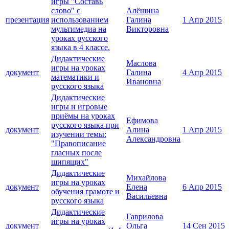
игры "Составь
слово" с
Алёшина
презентация
использованием
Галина
1 Апр 2015
мультимедиа на
Викторовна
уроках русского
языка в 4 классе.
Дидактические
Маслова
игры на уроках
документ
Галина
4 Апр 2015
математики и
Ивановна
русского языка
Дидактические
игры и игровые
приёмы на уроках
Ефимова
русского языка при
документ
Алина
1 Апр 2015
изучении темы:
Александровна
"Правописание
гласных после
шипящих"
Дидактические
Михайлова
игры на уроках
документ
Елена
6 Апр 2015
обучения грамоте и
Васильевна
русского языка
Дидактические
Гаврилова
игры на уроках
документ
Ольга
14 Сен 2015