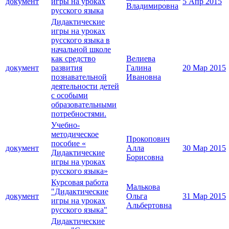
документ
игры на уроках
5 Апр 2015
Владимировна
русского языка
Дидактические
игры на уроках
русского языка в
начальной школе
как средство
Велиева
документ
развития
Галина
20 Мар 2015
познавательной
Ивановна
деятельности детей
с особыми
образовательными
потребностями.
Учебно-
методическое
Прокопович
пособие «
документ
Алла
30 Мар 2015
Дидактические
Борисовна
игры на уроках
русского языка»
Курсовая работа
Малькова
"Дидактические
документ
Ольга
31 Мар 2015
игры на уроках
Альбертовна
русского языка"
Дидактические