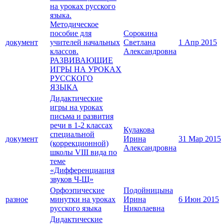
на уроках русского
языка.
Методическое
пособие для
Сорокина
документ
учителей начальных
Светлана
1 Апр 2015
классов.
Александровна
РАЗВИВАЮЩИЕ
ИГРЫ НА УРОКАХ
РУССКОГО
ЯЗЫКА
Дидактические
игры на уроках
письма и развития
речи в 1-2 классах
Кулакова
специальной
документ
Ирина
31 Мар 2015
(коррекционной)
Александровна
школы VIII вида по
теме
«Дифференциация
звуков Ч-Щ»
Орфоэпические
Подойницына
разное
минутки на уроках
Ирина
6 Июн 2015
русского языка
Николаевна
Дидактические