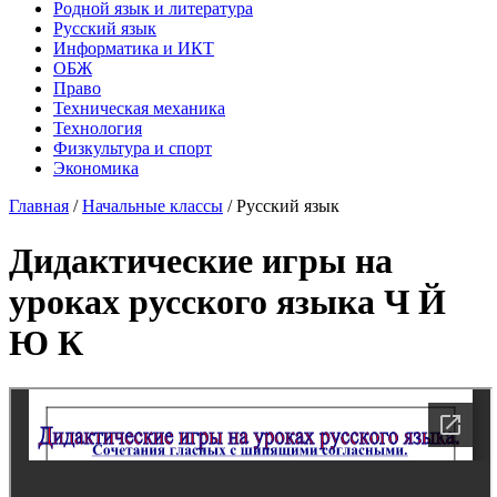
Родной язык и литература
Русский язык
Информатика и ИКТ
ОБЖ
Право
Техническая механика
Технология
Физкультура и спорт
Экономика
Главная
/
Начальные классы
/
Русский язык
Дидактические игры на
уроках русского языка Ч Й
Ю К