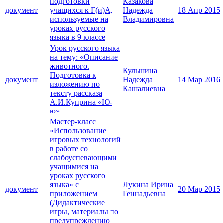
подготовки
Казакова
документ
учащихся к Г(и)А,
Надежда
18 Апр 2015
используемые на
Владимировна
уроках русского
языка в 9 классе
Урок русского языка
на тему: «Описание
животного.
Кульшина
Подготовка к
документ
Надежда
14 Мар 2016
изложению по
Кашалиевна
тексту рассказа
А.И.Куприна «Ю-
ю»
Мастер-класс
«Использование
игровых технологий
в работе со
слабоуспевающими
учащимися на
уроках русского
языка» с
Лукина Ирина
документ
20 Мар 2015
приложением
Геннадьевна
(Дидактические
игры, материалы по
предупреждению