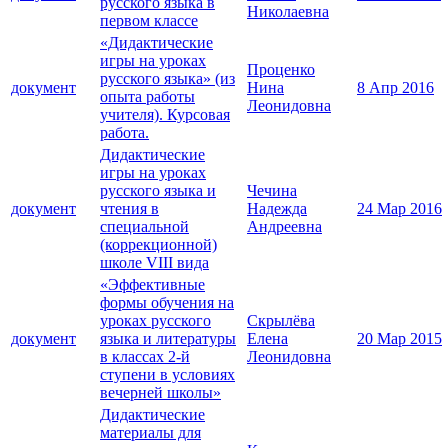
русского языка в
Николаевна
первом классе
«Дидактические
игры на уроках
Проценко
русского языка» (из
документ
Нина
8 Апр 2016
опыта работы
Леонидовна
учителя). Курсовая
работа.
Дидактические
игры на уроках
русского языка и
Чечина
документ
чтения в
Надежда
24 Мар 2016
специальной
Андреевна
(коррекционной)
школе VIII вида
«Эффективные
формы обучения на
уроках русского
Скрылёва
документ
языка и литературы
Елена
20 Мар 2015
в классах 2-й
Леонидовна
ступени в условиях
вечерней школы»
Дидактические
материалы для