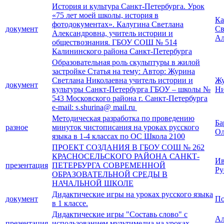
История и культура Санкт-Петербурга. Урок
«75 лет моей школы, история в
Ка
фотодокументах». Калугина Светлана
документ
Св
Александровна, учитель истории и
Ал
обществознания. ГБОУ СОШ № 514
Калининского района Санкт-Петербурга
Образовательная роль скульптуры в жилой
застройке Статья на тему: Автор: Журина
Светлана Николаевна учитель истории и
Жу
документ
культуры Санкт-Петербурга ГБОУ – школы №
Ни
543 Московского района г. Санкт-Петербурга
e-mail: s.shurina@ mail.ru
Методическая разработка по проведению
Ба
разное
минуток чистописания на уроках русского
Ол
языка в 1-4 классах по ОС Школа 2100
ПРОЕКТ СОЗДАНИЯ В ГБОУ СОШ № 262
КРАСНОСЕЛЬСКОГО РАЙОНА САНКТ-
Ив
презентация
ПЕТЕРБУРГА СОВРЕМЕННОЙ
Ру
ОБРАЗОВАТЕЛЬНОЙ СРЕДЫ В
НАЧАЛЬНОЙ ШКОЛЕ
Дидактические игры на уроках русского языка
документ
По
в 1 классе.
Дидактические игры "Составь слово" с
Ал
презентация
использованием мультимедиа на уроках