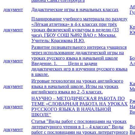
района Санкт-Петербурга
Аб
документ
Дидактические игры в начальных классах
Гу
Планирование учебного материала по разделу
«Лёгкая атлетика» в 4-х классах при трёх
Кр
документ
уроках физической культуры в неделю (33
Юр
часа). ГБОУ СОШ №892 ВАО г. Москвы.
Учитель: Красикова И.Ю.
Развитие познавательного интереса учащихся
через использование дидактической игры на
уроках русского языка в начальной школе
Бо
документ
Введение. 1. Цели и задачи
Ал
дидактических игр в изучении русского языка
в школе.
Игровые технологии на уроках английского
Ка
документ
языка в начальной школе. Игры на уроках
Ми
английского языка во 2 -5 классах.
НАУЧНО – МЕТОДИЧЕСКАЯ РАБОТА ПО
Рж
ТЕМЕ «СЛОВАРНАЯ РАБОТА НА УРОКАХ
документ
На
РУССКОГО ЯЗЫКА В НАЧАЛЬНОЙ
Ви
ШКОЛЕ"
Статья "Виды работ с пословицами на уроках
литературного чтения в 1 – 4 классах" Виды
Во
документ
работ с пословицами на уроках литературного
Ва