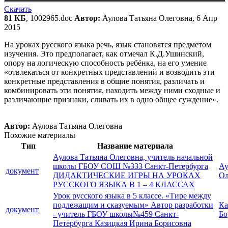
Скачать
81 КБ
, 1002965.doc
Автор:
Аулова Татьяна Олеговна, 6 Апр
2015
На уроках русского языка речь, язык становятся предметом
изучения. Это предполагает, как отмечал К.Д.Ушинский,
опору на логическую способность ребёнка, на его умение
«отвлекаться от конкретных представлений и возводить эти
конкретные представления в общие понятия, различать и
комбинировать эти понятия, находить между ними сходные и
различающие признаки, сливать их в одно общее суждение».
Автор:
Аулова Татьяна Олеговна
Похожие материалы
Тип
Название материала
Аулова Татьяна Олеговна, учитель начальной
школы ГБОУ СОШ №333 Санкт-Петербурга
Ау
документ
ДИДАКТИЧЕСКИЕ ИГРЫ НА УРОКАХ
Ол
РУССКОГО ЯЗЫКА В 1 – 4 КЛАССАХ
Урок русского языка в 5 классе. «Тире между
подлежащим и сказуемым» Автор разработки
Ка
документ
- учитель ГБОУ школы№459 Санкт-
Бо
Петербурга Казицкая Ирина Борисовна