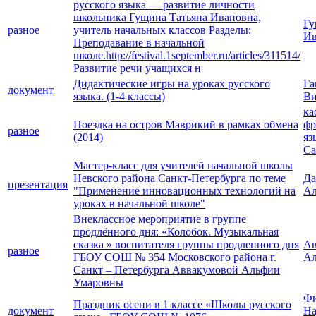
русского языка — развитие личности
школьника Гущина Татьяна Ивановна,
Гу
разное
учитель начальных классов Разделы:
Ив
Преподавание в начальной
школе.http://festival.1september.ru/articles/311514/
Развитие речи учащихся н
Дидактические игры на уроках русского
Га
документ
языка. (1-4 классы)
Ви
ка
Поездка на остров Маврикий в рамках обмена
фр
разное
(2014)
яз
Са
Мастер-класс для учителей начальной школы
Невского района Санкт-Петербурга по теме
Да
презентация
"Применение инновационных технологий на
Ал
уроках в начальной школе"
Внеклассное мероприятие в группе
продлённого дня: «Колобок. Музыкальная
сказка » воспитателя группы продленного дня
Ав
разное
ГБОУ СОШ № 354 Московского района г.
Ал
Санкт – Петербурга Аввакумовой Альфии
Умаровны
Фи
Праздник осени в 1 классе «Школы русского
документ
На