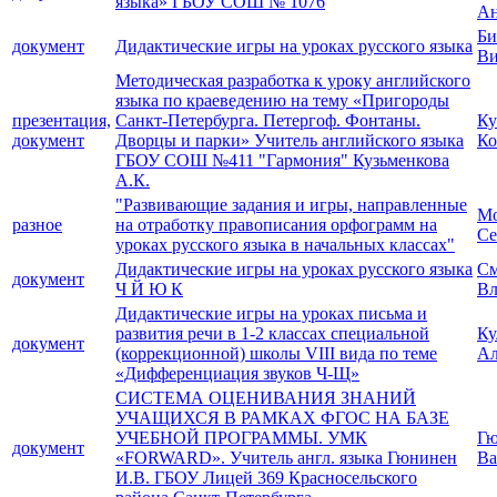
языка» ГБОУ СОШ № 1076
Ан
Би
документ
Дидактические игры на уроках русского языка
Ви
Методическая разработка к уроку английского
языка по краеведению на тему «Пригороды
презентация,
Санкт-Петербурга. Петергоф. Фонтаны.
Ку
документ
Дворцы и парки» Учитель английского языка
Ко
ГБОУ СОШ №411 "Гармония" Кузьменкова
А.К.
"Развивающие задания и игры, направленные
Мо
разное
на отработку правописания орфограмм на
Се
уроках русского языка в начальных классах"
Дидактические игры на уроках русского языка
См
документ
Ч Й Ю К
Вл
Дидактические игры на уроках письма и
развития речи в 1-2 классах специальной
Ку
документ
(коррекционной) школы VIII вида по теме
Ал
«Дифференциация звуков Ч-Щ»
СИСТЕМА ОЦЕНИВАНИЯ ЗНАНИЙ
УЧАЩИХСЯ В РАМКАХ ФГОС НА БАЗЕ
УЧЕБНОЙ ПРОГРАММЫ. УМК
Гю
документ
«FОRWARD». Учитель англ. языка Гюнинен
Ва
И.В. ГБОУ Лицей 369 Красносельского