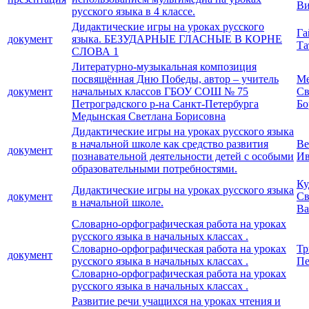
Ви
русского языка в 4 классе.
Дидактические игры на уроках русского
Га
документ
языка. БЕЗУДАРНЫЕ ГЛАСНЫЕ В КОРНЕ
Та
СЛОВА 1
Литературно-музыкальная композиция
посвящённая Дню Победы, автор – учитель
Ме
документ
начальных классов ГБОУ СОШ № 75
Св
Петроградского р-на Санкт-Петербурга
Бо
Медынская Светлана Борисовна
Дидактические игры на уроках русского языка
в начальной школе как средство развития
Ве
документ
познавательной деятельности детей с особыми
Ив
образовательными потребностями.
Ку
Дидактические игры на уроках русского языка
документ
Св
в начальной школе.
Ва
Словарно-орфографическая работа на уроках
русского языка в начальных классах .
Словарно-орфографическая работа на уроках
Тр
документ
русского языка в начальных классах .
Пе
Словарно-орфографическая работа на уроках
русского языка в начальных классах .
Развитие речи учащихся на уроках чтения и