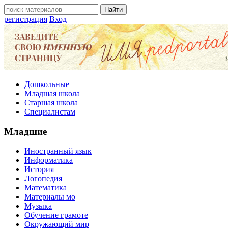
регистрация
Вход
Дошкольные
Младшая школа
Старшая школа
Специалистам
Младшие
Иностранный язык
Информатика
История
Логопедия
Математика
Материалы мо
Музыка
Обучение грамоте
Окружающий мир