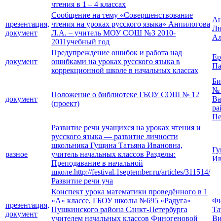
чтения в 1 – 4 классах
Сообщение на тему «Совершенствование
Ан
презентация,
чтения на уроках русского языка» Анпилогова
Лю
документ
Л.А. – учитель МОУ СОШ №3 2010-
Ал
2011учебный год
Предупреждение ошибок и работа над
Ер
документ
ошибками на уроках русского языка в
Па
коррекционной школе в начальных классах
Би
№ 
Положение о библиотеке ГБОУ СОШ № 12
документ
Ва
(проект)
ра
Пе
Развитие речи учащихся на уроках чтения и
русского языка — развитие личности
школьника Гущина Татьяна Ивановна,
Гу
разное
учитель начальных классов Разделы:
Ив
Преподавание в начальной
школе.http://festival.1september.ru/articles/311514/
Развитие речи уча
Конспект урока математики проведённого в 1
«А» классе, ГБОУ школы №695 «Радуга»
Фи
презентация,
Пушкинского района Санкт-Петербурга
Та
документ
учителем начальных классов Финогеновой
Ви