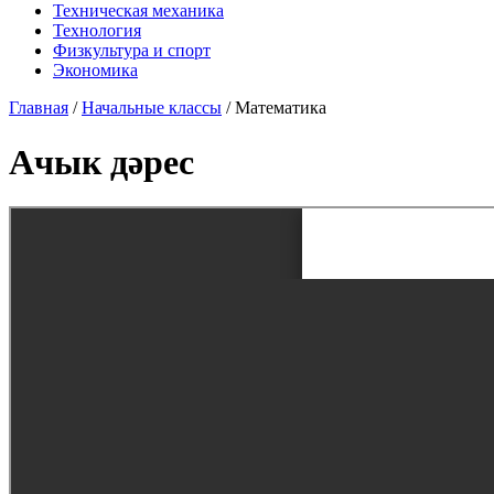
Техническая механика
Технология
Физкультура и спорт
Экономика
Главная
/
Начальные классы
/
Математика
Ачык дәрес