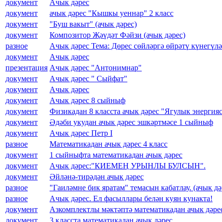
документ
Ачык дәрес
документ
ачык дәрес "Кышкы уеннар" 2 класс
документ
"Буш вакыт" (ачык дәрес)
документ
Композитор Җәүдәт Фәйзи (ачык дәрес)
разное
Ачык дәрес Тема: Дөрес сөйләргә өйрәтү күнегүл
документ
Ачык дәрес
презентация
Ачык дәрес "Антонимнар"
документ
Ачык дәрес " Сыйфат"
документ
Ачык дәрес
документ
Ачык дәрес 8 сыйныф
документ
Физикадан 8 класста ачык дәрес "Ягулык энергия
документ
Әдәби укудан ачык дәрес эшкәртмәсе 1 сыйныф
документ
Ачык дәрес Петр I
разное
Математикадан ачык дәрес 4 класс
документ
1 сыйныфта математикадан ачык дәрес
документ
Ачык дәрес:"КИЕМЕҢ УРЫНЛЫ БУЛСЫН".
документ
Әйләнә-тирәдән ачык дәрес
разное
"Гаиләмне бик яратам" темасын кабатлау. (ачык дә
разное
Ачык дәрес. Ел фасыллары белән куян кунакта!
документ
Азкомплектлы мәктәптә математикадан ачык дәре
документ
3 класста математикадан ачык дәрес