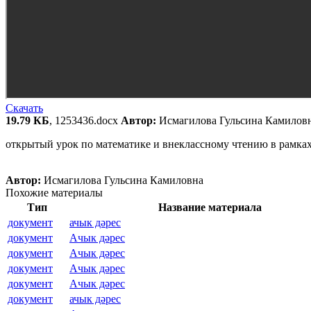
Скачать
19.79 КБ
, 1253436.docx
Автор:
Исмагилова Гульсина Камиловн
открытый урок по математике и внеклассному чтению в рамках
Автор:
Исмагилова Гульсина Камиловна
Похожие материалы
Тип
Название материала
документ
ачык дәрес
документ
Ачык дәрес
документ
Ачык дәрес
документ
Ачык дәрес
документ
Ачык дәрес
документ
ачык дәрес