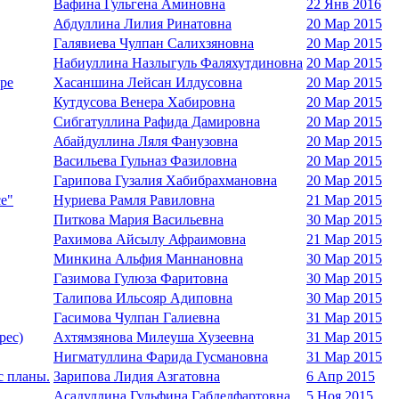
Вафина Гульгена Аминовна
22 Янв 2016
Абдуллина Лилия Ринатовна
20 Мар 2015
Галявиева Чулпан Салихзяновна
20 Мар 2015
Набиуллина Назлыгуль Фаляхутдиновна
20 Мар 2015
әре
Хасаншина Лейсан Илдусовна
20 Мар 2015
Кутдусова Венера Хабировна
20 Мар 2015
Сибгатуллина Рафида Дамировна
20 Мар 2015
Абайдуллина Ляля Фанузовна
20 Мар 2015
Васильева Гульназ Фазиловна
20 Мар 2015
Гарипова Гузалия Хабибрахмановна
20 Мар 2015
се"
Нуриева Рамля Равиловна
21 Мар 2015
Питкова Мария Васильевна
30 Мар 2015
Рахимова Айсылу Афраимовна
21 Мар 2015
Минкина Альфия Маннановна
30 Мар 2015
Газимова Гулюза Фаритовна
30 Мар 2015
Талипова Ильсояр Адиповна
30 Мар 2015
Гасимова Чулпан Галиевна
31 Мар 2015
рес)
Ахтямзянова Милеуша Хузеевна
31 Мар 2015
Нигматуллина Фарида Гусмановна
31 Мар 2015
с планы.
Зарипова Лидия Азгатовна
6 Апр 2015
Асадуллина Гульфина Габделфартовна
5 Ноя 2015