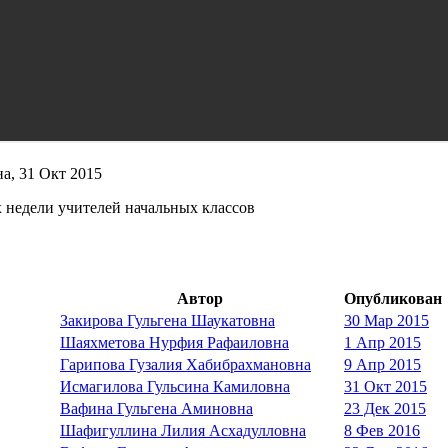
а, 31 Окт 2015
 недели учителей начальных классов
Автор
Опубликован
Закирова Гульгена Шаукатовна
30 Мар 2015
Шаяхметова Нурфия Рафаиловна
1 Апр 2015
Гарипова Гузалия Хабибрахмановна
9 Апр 2015
Исмагилова Гульсина Камиловна
31 Окт 2015
Вафина Гульгена Аминовна
23 Дек 2015
Шафигуллина Лилия Асхадулловна
8 Фев 2016