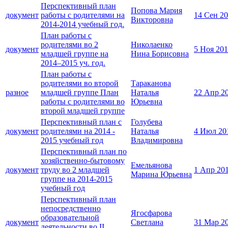
Перспективный план
Попова Мария
документ
работы с родителями на
14 Сен 2
Викторовна
2014-2014 учебный год.
План работы с
родителями во 2
Николаенко
документ
5 Ноя 20
младшей группе на
Нина Борисовна
2014–2015 уч. год.
План работы с
родителями во второй
Тараканова
разное
младшей группе План
Наталья
22 Апр 2
работы с родителями во
Юрьевна
второй младшей группе
Перспективный план с
Голубева
документ
родителями на 2014 -
Наталья
4 Июл 20
2015 учебный год
Владимировна
Перспективный план по
хозяйственно-бытовому
Емельянова
документ
труду во 2 младшей
1 Апр 20
Марина Юрьевна
группе на 2014-2015
учебный год
Перспективный план
непосредственно
Ягосфарова
образовательной
документ
Светлана
31 Мар 2
деятельности во II