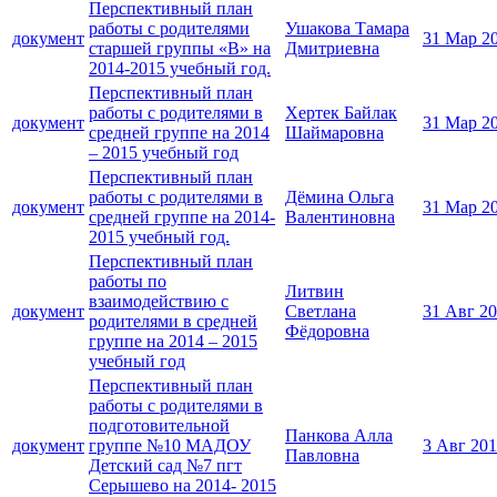
Перспективный план
работы с родителями
Ушакова Тамара
документ
31 Мар 2
старшей группы «В» на
Дмитриевна
2014-2015 учебный год.
Перспективный план
работы с родителями в
Хертек Байлак
документ
31 Мар 2
средней группе на 2014
Шаймаровна
– 2015 учебный год
Перспективный план
работы с родителями в
Дёмина Ольга
документ
31 Мар 2
средней группе на 2014-
Валентиновна
2015 учебный год.
Перспективный план
работы по
Литвин
взаимодействию с
документ
Светлана
31 Авг 2
родителями в средней
Фёдоровна
группе на 2014 – 2015
учебный год
Перспективный план
работы с родителями в
подготовительной
Панкова Алла
документ
группе №10 МАДОУ
3 Авг 20
Павловна
Детский сад №7 пгт
Серышево на 2014- 2015