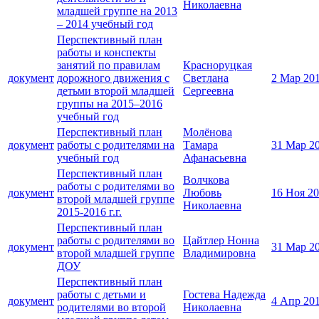
Николаевна
младшей группе на 2013
– 2014 учебный год
Перспективный план
работы и конспекты
занятий по правилам
Красноруцкая
документ
дорожного движения с
Светлана
2 Мар 20
детьми второй младшей
Сергеевна
группы на 2015–2016
учебный год
Перспективный план
Молёнова
документ
работы с родителями на
Тамара
31 Мар 2
учебный год
Афанасьевна
Перспективный план
Волчкова
работы с родителями во
документ
Любовь
16 Ноя 2
второй младшей группе
Николаевна
2015-2016 г.г.
Перспективный план
работы с родителями во
Цайтлер Нонна
документ
31 Мар 2
второй младшей группе
Владимировна
ДОУ
Перспективный план
работы с детьми и
Гостева Надежда
документ
4 Апр 20
родителями во второй
Николаевна