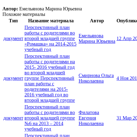
Автор:
Емельянова Марина Юрьевна
Похожие материалы
Тип
Название материала
Автор
Опублик
Перспективный план
работы с родителями во
Емельянова
документ
второй младшей группе
12 Апр 2
Марина Юрьевна
«Ромашка» на 2014-2015
учебный год
Перспективный план
работы с родителями на
2015- 2016 учебный год
во второй младшей
Смирнова Ольга
документ
группе Перспективный
4 Ноя 20
Николаевна
план работы с
родителями на 2015-
2016 учебный год во
второй младшей группе
Перспективный план
работы с родителями во
Филатова
документ
второй младшей группе
Евгения
31 Мар 2
№6 на 2013 – 2014
Николаевна
учебный год
Перспективный план