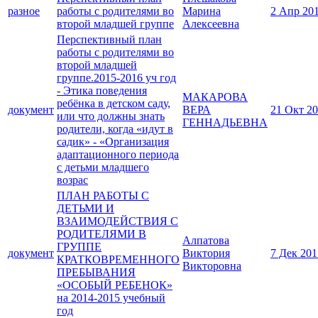
разное
работы с родителями во
Марина
2 Апр 20
второй младшей группе
Алексеевна
Перспективный план
работы с родителями во
второй младшей
группе.2015-2016 уч год
- Этика поведения
МАКАРОВА
ребёнка в детском саду,
документ
ВЕРА
21 Окт 2
или что должны знать
ГЕННАДЬЕВНА
родители, когда «идут в
садик» - «Организация
адаптационного периода
с детьми младшего
возрас
ПЛАН РАБОТЫ С
ДЕТЬМИ И
ВЗАИМОДЕЙСТВИЯ С
РОДИТЕЛЯМИ В
Алпатова
ГРУППЕ
документ
Виктория
7 Дек 201
КРАТКОВРЕМЕННОГО
Викторовна
ПРЕБЫВАНИЯ
«ОСОБЫЙ РЕБЕНОК»
на 2014-2015 учебный
год