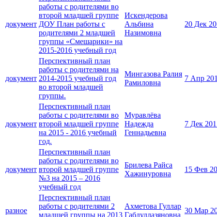
работы с родителями во
второй младшей группе
Искендерова
документ
ДОУ План работы с
Альбина
20 Дек 2
родителями 2 младшей
Назимовна
группы «Смешарики» на
2015-2016 учебный год
Перспективный план
работы с родителями на
Мингазова Ралия
документ
2014-2015 учебный год
7 Апр 20
Рамиловна
во второй младшей
группы.
Перспективный план
работы с родителями во
Муравлёва
документ
второй младшей группе
Надежда
7 Дек 201
на 2015 - 2016 учебный
Геннадьевна
год.
Перспективный план
работы с родителями во
Брилева Райса
документ
второй младшей группе
15 Фев 2
Хажинуровна
№3 на 2015 – 2016
учебный год
Перспективный план
работы с родителями 2
Ахметова Гуллар
разное
30 Мар 2
младшей группы на 2013
Габдуллазяновна