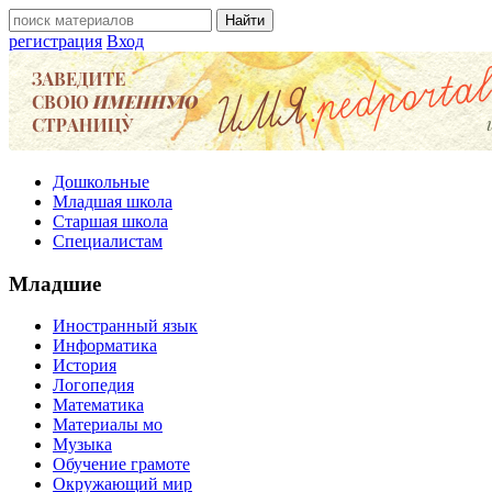
регистрация
Вход
Дошкольные
Младшая школа
Старшая школа
Специалистам
Младшие
Иностранный язык
Информатика
История
Логопедия
Математика
Материалы мо
Музыка
Обучение грамоте
Окружающий мир