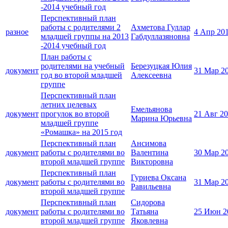
-2014 учебный год
Перспективный план
работы с родителями 2
Ахметова Гуллар
разное
4 Апр 20
младшей группы на 2013
Габдуллазяновна
-2014 учебный год
План работы с
родителями на учебный
Березуцкая Юлия
документ
31 Мар 2
год во второй младшей
Алексеевна
группе
Перспективный план
летних целевых
Емельянова
документ
прогулок во второй
21 Авг 2
Марина Юрьевна
младшей группе
«Ромашка» на 2015 год
Перспективный план
Ансимова
документ
работы с родителями во
Валентина
30 Мар 2
второй младшей группе
Викторовна
Перспективный план
Гуриева Оксана
документ
работы с родителями во
31 Мар 2
Равильевна
второй младшей группе
Перспективный план
Сидорова
документ
работы с родителями во
Татьяна
25 Июн 2
второй младшей группе
Яковлевна