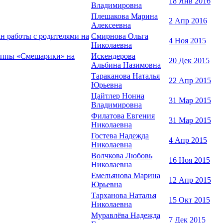
18 Янв 2016
Владимировна
Плешакова Марина
2 Апр 2016
Алексеевна
н работы с родителями на
Смирнова Ольга
4 Ноя 2015
Николаевна
руппы «Смешарики» на
Искендерова
20 Дек 2015
Альбина Назимовна
Тараканова Наталья
22 Апр 2015
Юрьевна
Цайтлер Нонна
31 Мар 2015
Владимировна
Филатова Евгения
31 Мар 2015
Николаевна
Гостева Надежда
4 Апр 2015
Николаевна
Волчкова Любовь
16 Ноя 2015
Николаевна
Емельянова Марина
12 Апр 2015
Юрьевна
Тарханова Наталья
15 Окт 2015
Николаевна
Муравлёва Надежда
7 Дек 2015