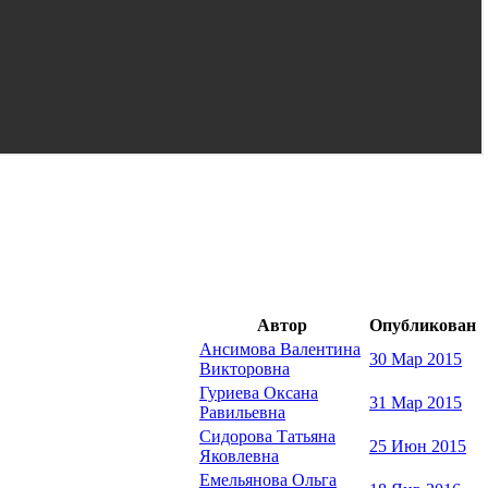
Автор
Опубликован
Ансимова Валентина
30 Мар 2015
Викторовна
Гуриева Оксана
31 Мар 2015
Равильевна
Сидорова Татьяна
25 Июн 2015
Яковлевна
Емельянова Ольга