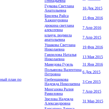
Геннадьевна
Гудкова Светлана
16 Дек 2015
Анатольевна
Брилева Райса
15 Фев 2016
Хажинуровна
дрокина светлана
7 Апр 2016
алексеевна
ильчук людмила
7 Апр 2015
анатольевна
Ушакова Светлана
19 Фев 2016
Николаевна
Гаврилова Наталья
13 Мая 2015
Николаевна
Мамедова Гузель
31 Янв 2016
Польянова Валентина
6 Дек 2015
Петровна
вный план по
Гребенщикова
3 Сен 2015
Надежда Николаевна
Мингазова Ралия
7 Апр 2015
Рамиловна
Зрелова Надежда
31 Мар 2015
Александровна
Баргатина Лариса