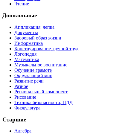
Чтение
Дошкольные
Аппликация, лепка
Документы
Здоровый образ жизни
Информатика
Конструирование, ручной труд
Логопедия
Математика
Музыкальное воспитание
Обучение грамоте
Окружающий мир
Развитие речи
Разное
Региональный компонент
Рисование
Техника безопасности, ПДД
Физкультура
Старшие
Алгебра