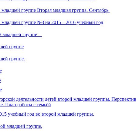
 младшей группе Вторая младшая группа. Сентябрь.
 младшей группе №3 на 2015 – 2016 учебный год
рой младшей группе
дшей группе
шей группе.
е
е
е
орской деятельности детей второй младшей группы. Перспекти
е. План работы с семьёй
015 учебный год во второй младшей группы.
рой младшей группе.