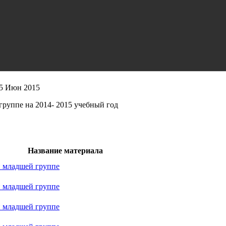
25 Июн 2015
руппе на 2014- 2015 учебный год
Название материала
й младшей группе
й младшей группе
й младшей группе