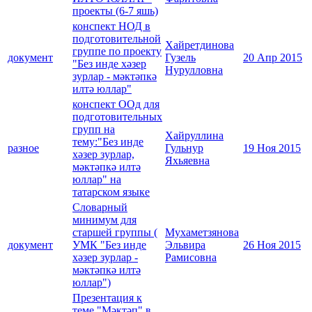
проекты (6-7 яшь)
конспект НОД в
подготовительной
Хайретдинова
группе по проекту
документ
Гузель
20 Апр 2015
"Без инде хәзер
Нурулловна
зурлар - мәктәпкә
илтә юллар"
конспект ООд для
подготовительных
групп на
Хайруллина
тему:"Без инде
разное
Гульнур
19 Ноя 2015
хәзер зурлар,
Яхьяевна
мәктәпкә илтә
юллар" на
татарском языке
Словарный
минимум для
старшей группы (
Мухаметзянова
документ
УМК "Без инде
Эльвира
26 Ноя 2015
хәзер зурлар -
Рамисовна
мәктәпкә илтә
юллар")
Презентация к
теме "Мәктәп" в