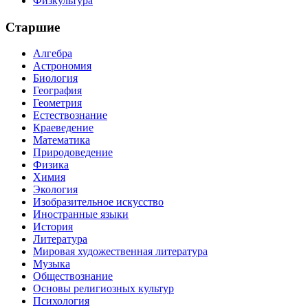
Физкультура
Старшие
Алгебра
Астрономия
Биология
География
Геометрия
Естествознание
Краеведение
Математика
Природоведение
Физика
Химия
Экология
Изобразительное искусство
Иностранные языки
История
Литература
Мировая художественная литература
Музыка
Обществознание
Основы религиозных культур
Психология