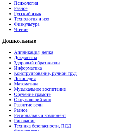
Психология
Разное
Русский язык
Технология и изо
Физкультура
Чтение
Дошкольные
Аппликация, лепка
Документы
Здоровый образ жизни
Информатика
Конструирование, ручной труд
Логопедия
Математика
Музыкальное воспитание
Обучение грамоте
Окружающий мир
Развитие речи
Разное
Региональный компонент
Рисование
Техника безопасности, ПДД