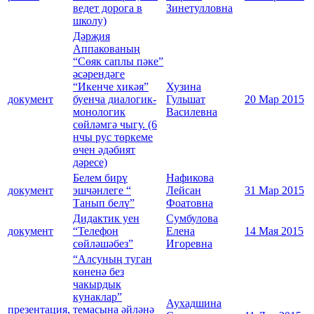
ведет дорога в
Зинетулловна
школу)
Дәрҗия
Аппакованың
“Сөяк саплы пәке”
әсәрендәге
“Икенче хикәя”
Хузина
документ
буенча диалогик-
Гульшат
20 Мар 2015
монологик
Василевна
сөйләмгә чыгу. (6
нчы рус төркеме
өчен әдәбият
дәресе)
Белем бирү
Нафикова
документ
эшчәнлеге “
Лейсан
31 Мар 2015
Танып белү”
Фоатовна
Дидактик уен
Сумбулова
документ
“Телефон
Елена
14 Мая 2015
сөйләшәбез”
Игоревна
“Алсуның туган
көненә без
чакырдык
кунаклар”
Аухадшина
презентация,
темасына әйләнә