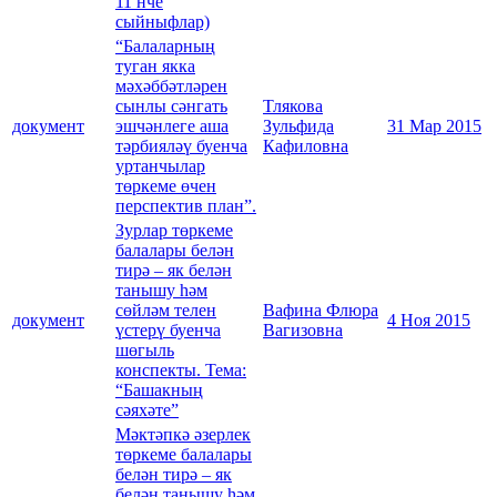
11 нче
сыйныфлар)
“Балаларның
туган якка
мәхәббәтләрен
сынлы сәнгать
Тлякова
документ
эшчәнлеге аша
Зульфида
31 Мар 2015
тәрбияләү буенча
Кафиловна
уртанчылар
төркеме өчен
перспектив план”.
Зурлар төркеме
балалары белән
тирә – як белән
танышу һәм
сөйләм телен
Вафина Флюра
документ
4 Ноя 2015
үстерү буенча
Вагизовна
шөгыль
конспекты. Тема:
“Башакның
сәяхәте”
Мәктәпкә әзерлек
төркеме балалары
белән тирә – як
белән танышу һәм