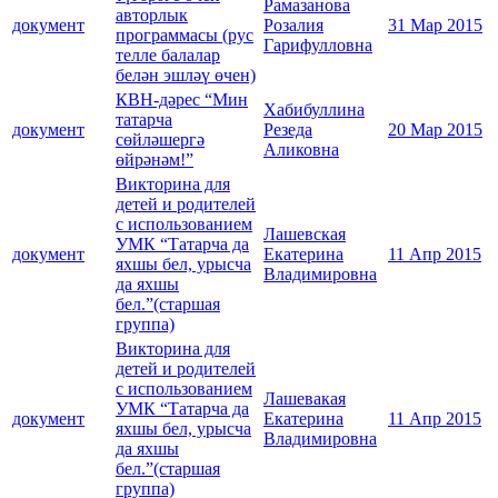
Рамазанова
авторлык
документ
Розалия
31 Мар 2015
программасы (рус
Гарифулловна
телле балалар
белән эшләү өчен)
КВН-дәрес “Мин
Хабибуллина
татарча
документ
Резеда
20 Мар 2015
сөйләшергә
Аликовна
өйрәнәм!”
Викторина для
детей и родителей
с использованием
Лашевская
УМК “Татарча да
документ
Екатерина
11 Апр 2015
яхшы бел, урысча
Владимировна
да яхшы
бел.”(старшая
группа)
Викторина для
детей и родителей
с использованием
Лашевакая
УМК “Татарча да
документ
Екатерина
11 Апр 2015
яхшы бел, урысча
Владимировна
да яхшы
бел.”(старшая
группа)