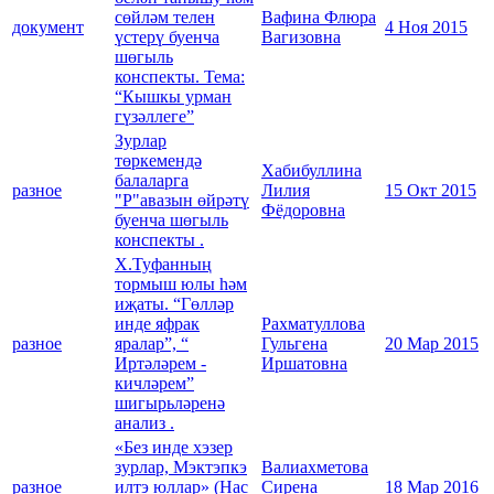
сөйләм телен
Вафина Флюра
документ
4 Ноя 2015
үстерү буенча
Вагизовна
шөгыль
конспекты. Тема:
“Кышкы урман
гүзәллеге”
Зурлар
төркемендә
Хабибуллина
балаларга
разное
Лилия
15 Окт 2015
"Р"авазын өйрәтү
Фёдоровна
буенча шөгыль
конспекты .
Х.Туфанның
тормыш юлы һәм
иҗаты. “Гөлләр
инде яфрак
Рахматуллова
разное
яралар”, “
Гульгена
20 Мар 2015
Иртәләрем -
Иршатовна
кичләрем”
шигырьләренә
анализ .
«Без инде хэзер
зурлар, Мэктэпкэ
Валиахметова
разное
илтэ юллар» (Нас
Сирена
18 Мар 2016