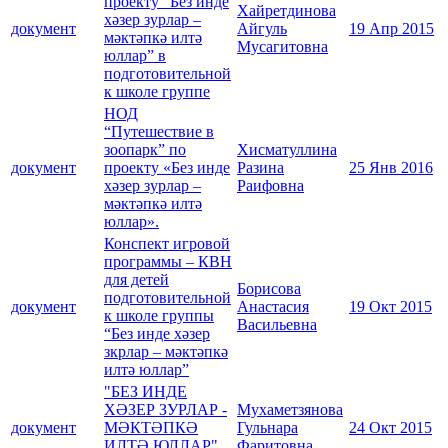
проекту “Без инде
Хайретдинова
хәзер зурлар –
документ
Айгуль
19 Апр 2015
мәктәпкә илтә
Мусагитовна
юллар” в
подготовительной
к школе группе
HОД
“Путешествие в
зоопарк” по
Хисматуллина
документ
проекту «Без инде
Разина
25 Янв 2016
хәзер зурлар –
Раифовна
мәктәпкә илтә
юллар».
Конспект игровой
программы – КВН
для детей
Борисова
подготовительной
документ
Анастасия
19 Окт 2015
к школе группы
Васильевна
“Без инде хәзер
зкрлар – мәктәпкә
илтә юллар”
"БЕЗ ИНДЕ
ХӘЗЕР ЗУРЛАР -
Мухаметзянова
документ
МӘКТӘПКӘ
Гульнара
24 Окт 2015
ИЛТӘ ЮЛЛАР"
Фаритовна