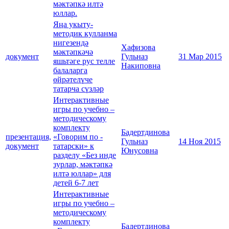
мәктәпкә илтә
юллар.
Яңа укыту-
методик кулланма
нигезендә
Хафизова
мәктәпкәчә
документ
Гульназ
31 Мар 2015
яшьтәге рус телле
Накиповна
балаларга
өйрәтелүче
татарча сүзләр
Интерактивные
игры по учебно –
методическому
комплекту
Бадертдинова
презентация,
«Говорим по -
Гульназ
14 Ноя 2015
документ
татарски» к
Юнусовна
разделу «Без инде
зурлар, мәктәпкә
илтә юллар» для
детей 6-7 лет
Интерактивные
игры по учебно –
методическому
комплекту
Бадертдинова