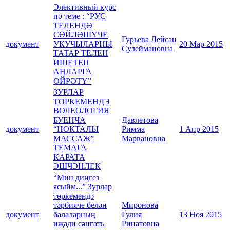
Элективный курс
по теме : “РУС
ТЕЛЕНДӘ
СӨЙЛӘШҮЧЕ
Гурьева Лейсан
документ
УКУЧЫЛАРНЫ
20 Мар 2015
Сулеймановна
ТАТАР ТЕЛЕН
ИШЕТЕП
АҢЛАРГА
ӨЙРӘТҮ”
ЗУРЛАР
ТОРКЕМЕНДЭ
ВОЛЕОЛОГИЯ
БУЕНЧА
Давлетова
документ
“НОКТАЛЫ
Римма
1 Апр 2015
МАССАЖ”
Марвановна
ТЕМАГА
КАРАТА
ЭШЧЭНЛЕК
“Мин диңгез
ясыйм...” Зурлар
төркемендә
тәрбияче белән
Миронова
документ
балаларның
Гулия
13 Ноя 2015
иҗади сәнгать
Ринатовна