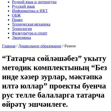
Родной язык и литература
Русский язык
Информатика и ИКТ
ОБЖ
Право
Техническая механика
Технология
Физкультура и спорт
Экономика
Главная
/
Дошкольное образование
/
Разное
“Татарча сөйләшәбез” укыту
методик комплектының “Без
инде хәзер зурлар, мәктәпкә
илтә юллар” проекты буенча
рус телле балаларга татарча
өйрәтү эшчәнлеге.