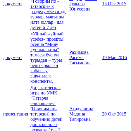
«Говорим по -
документ
Гульназ
15 Окт 2015
татарски» к
Юнусовна
разделу «Без инде
зурлар, мәктәпкә
илтә юллар» для
детей 6-7 лет
«Уйный –уйный
үсәбез» проекты
буенча “Мияу
кунакка килә”
Рахимова
темасы буенча
документ
Расима
19 Мар 2016
турыдан – туры
Гасымовна
оештырылган
кабатлау
эшчәнлеге
конспекты.
Дидактическая
игра по УМК
“Татарча
сөйләшәбез”
(Говорим по-
Асадуллина
презентация
татарски) по
Мадина
20 Окт 2015
обучению детей
Тагировна
дошкольного
возраста ( 6 – 7