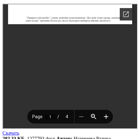
Скачать
282.33 КБ
, 1277793.docx
Автор:
Нурмиева Разина