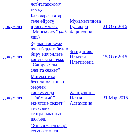
лет)татарскому
языку
Балаларга татар
теле өйрәтү
Мухаметзянова
документ
программасы
Гульнара
21 Окт 2015
“Минем өем” (4-5
Фаритовна
яшь)
Зурлар төркеме
өчен бердәм белем
Зиатдинова
бирү эшчәнлеге
документ
Ильгиза
15 Окт 2015
конспекты Тема:
Ильгизовна
“Сандугачлы
аланга сәяхәт”
Математика
буенча мәктәпкә
әзерлек
төркемендә
Хайруллина
документ
“Төймәкәй”
Назия
31 Мар 2015
әкиятенә сәяхәт”
Адгамовна
темасына
театральләшкән
шөгыль.
“Яшь иҗатчылар”
түгәрәге өчен