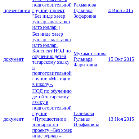
подготовительной
Рахманова
презентация
группе (проект
Гульнара
4 Июл 2015
"Без инде хәзер
Зофаровна
зурлар - мәктәпкә
илтә юллар")
Без инде хәзер
зурлар – мәктәпкә
илтә юллар.
Конспект НОД по
Мухаметзянова
обучению детей
документ
Гульнара
15 Окт 2015
татарскому языку
Фаритовна
в
подготовительной
группе «Мы идем
в школу».
НОД по обучению
детей татарскому
языку в
подготовительной
группе
Галимова
документ
«Путешествие в
Гульназ
13 Ноя 2015
зоопарк» по
Ильфаковна
проекту «Без хәзер
инде зурлар –