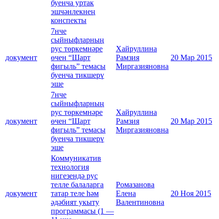
буенча уртак
эшчәнлекнең
конспекты
7нче
сыйныфларның
рус төркемнәре
Хайруллина
документ
өчен “Шарт
Рамзия
20 Мар 2015
фигыль” темасы
Миргазияновна
буенча тикшерү
эше
7нче
сыйныфларның
рус төркемнәре
Хайруллина
документ
өчен “Шарт
Рамзия
20 Мар 2015
фигыль” темасы
Миргазияновна
буенча тикшерү
эше
Коммуникатив
технология
нигезендә рус
телле балаларга
Ромазанова
документ
татар теле һәм
Елена
20 Ноя 2015
әдәбият укыту
Валентиновна
программасы (1 —