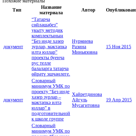
Похожие материалы
Название
Тип
Автор
Опубликован
материала
“Татарча
сөйләшәбез”
укыту методик
комплектының
“Без инде хәзер
Нурмиева
документ
зурлар, мәктәпкә
Разина
15 Ноя 2015
илтә юллар”
Миньязовна
проекты буенча
рус телле
балаларга татарча
өйрәтү эшчәнлеге.
Словарный
минимум УМК по
проекту “Без инде
Хайретдинова
хәзер зурлар –
документ
Айгуль
19 Апр 2015
мәктәпкә илтә
Мусагитовна
юллар” в
подготовительной
к школе группе
Словарный
минимум УМК по