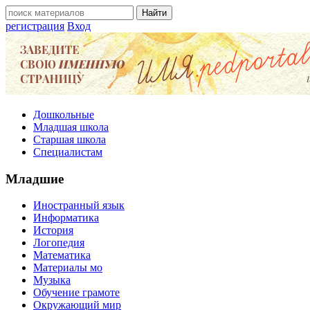
регистрация
Вход
Дошкольные
Младшая школа
Старшая школа
Специалистам
Младшие
Иностранный язык
Информатика
История
Логопедия
Математика
Материалы мо
Музыка
Обучение грамоте
Окружающий мир