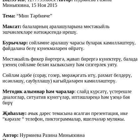
Миньязовна, 15 Ноя 2015
Тема:
“Мин Тәрбияче”
Максат:
балаларның аралашуларына мөстәкыйль
эшчәнлекләре нәтиҗәсендә ирешү.
Бурычлар:
сөйләмне аралашу чарасы буларак камилләштерү,
файдалана белү күнекмәләрен өйрәтү.
Мөстәкыйль фикер йөртергә, җавап бирергә күнектерү, балада
үзенең сөйләме белән кызыксыну һәм сизгерлек уяту.
Сөйләм әдәбе (сорау, гозер, мөрәҗәгать итү, рәхмәт белдерү,
исәнләшү, саубуллашу) кагыйдәләрен камилләштерү.
Методик алымнар һәм чаралар
: слайд күрсәтү, үстерешле
диалоглар, ситуатив күнегүләр, иптәшләреңә һәм үзеңә бәя
бирү
Җиһазлау:
ачык дәрес темасына ясалган презентация, ике
“кәрәзле “ телефон, пиктограммалар, яшелчәләр муляжы.
Автор:
Нурмиева Разина Миньязовна