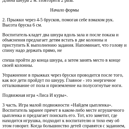
Длина шнура 2 м. Повторить 2 раза.
Начало формы
2. Прыжки через 4-5 брусков, помогая себе взмахом рук.
Высота бруска 6 см.
Воспитатель кладет два шнура вдоль зала и после показа и
объяснения предлагает детям встать в две колонны и
приступить К выполнению задания. Напоминает, что голову и
спину надо держать прямо, не
спеша пройти до конца шнура, а затем занять место в конце
своей колонны.
Упражнение в прыжках через бруски проводится после того,
как все дети пройдут по шнуру. Главное - это энергичное
отталкивание от пола и приземление на полусогнутые ноги.
Подвижная игра «Лиса И куры».
3 часть. Игра малой подвижности «Найдем цыпленка».
Воспитатель заранее прячет в каком-либо месте игрушечного
цыпленка и предлагает поискать его. Тот, кто заметит, где
находится игрушка, подходит к воспитателю и тихо ему об
этом говорит. Когда большинство детей справятся с заданием,