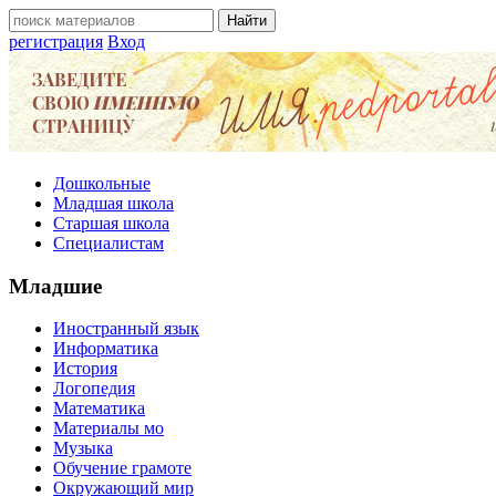
регистрация
Вход
Дошкольные
Младшая школа
Старшая школа
Специалистам
Младшие
Иностранный язык
Информатика
История
Логопедия
Математика
Материалы мо
Музыка
Обучение грамоте
Окружающий мир