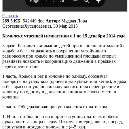
Скачать
269.5 КБ
, 542449.doc
Автор:
Мудрая Лора
Сергеевна(Хусанбаевна), 30 Мар 2015
Комплекс утренней гимнастики с 1 по 15 декабря 2014 года
.
Задачи. Развивать внимание детей при выполнении заданий в
ходьбе и беге; упражнять в сохранении устойчивого
равновесия при ходьбе по уменьшенной площади опоры;
развивать ловкость и координацию движений в прыжках
через препятствие.
1 часть. Ходьба и бег в колонне по одному, обозначая
повороты на углах зала (ориентиры-кубики или кегли); ходьба
и бег врассыпную; по сигналу воспитателя перестроение в
колонну по одному в движении с поиском своего места в
колонне.
2 часть. Общеразвивающие упражнения с платочком.
1. И. п. - стойка ноги на ширине ступни, платочек в обеих
руках, хват за концы сверху. Платочек вперед, вверх, вперед,
вернуться в исходное положение (4-5 раз).