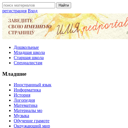
регистрация
Вход
Дошкольные
Младшая школа
Старшая школа
Специалистам
Младшие
Иностранный язык
Информатика
История
Логопедия
Математика
Материалы мо
Музыка
Обучение грамоте
Окружающий мир