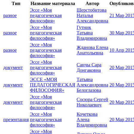
Тип
Название материала
Автор
Опубликов
Эссе «Моя
Шерстобитова
разное
педагогическая
Наталья
21 Мар 201
философия»
Александровна
Эссе «Моя
Гутник
разное
педагогическая
Татьяна
30 Мар 201
философия»
Владимировна
Эссе «Моя
Жданова Елена
разное
педагогическая
10 Апр 201
Анатольевна
философия»
Эссе «Моя
Санчы Сара
документ
педагогическая
20 Мар 201
Донгаковна
философия»
ЭССЕ «МОЯ
Татьяна
документ
ПЕДАГОГИЧЕСКАЯ
Александровна
20 Мар 201
ФИЛОСОФИЯ»
Белоглазова
Эссе «Моя
Сосюра Сергей
документ
педагогическая
20 Мар 201
Николаевич
философия»
Эссе «Моя
Кочеткова
презентация
педагогическая
Алена
20 Мар 201
философия»
Владимировна
Эссе «Моя