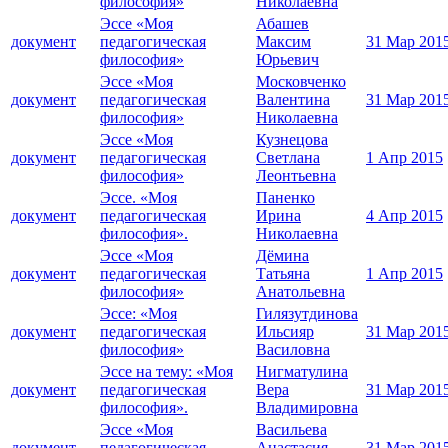
философия»
Николаевна
Эссе «Моя
Абашев
документ
педагогическая
Максим
31 Мар 201
философия»
Юрьевич
Эссе «Моя
Московченко
документ
педагогическая
Валентина
31 Мар 201
философия»
Николаевна
Эссе «Моя
Кузнецова
документ
педагогическая
Светлана
1 Апр 2015
философия»
Леонтьевна
Эссе. «Моя
Паненко
документ
педагогическая
Ирина
4 Апр 2015
философия».
Николаевна
Эссе «Моя
Дёмина
документ
педагогическая
Татьяна
1 Апр 2015
философия»
Анатольевна
Эссе: «Моя
Гилязутдинова
документ
педагогическая
Ильсияр
31 Мар 201
философия»
Василовна
Эссе на тему: «Моя
Нигматулина
документ
педагогическая
Вера
31 Мар 201
философия».
Владимировна
Эссе «Моя
Васильева
документ
педагогическая
Анастасия
31 Мар 201