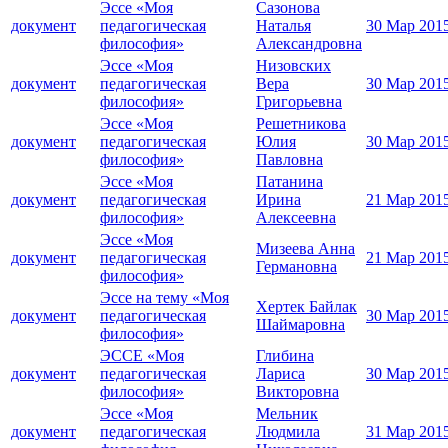
Эссе «Моя
Сазонова
документ
педагогическая
Наталья
30 Мар 201
философия»
Александровна
Эссе «Моя
Низовских
документ
педагогическая
Вера
30 Мар 201
философия»
Григорьевна
Эссе «Моя
Решетникова
документ
педагогическая
Юлия
30 Мар 201
философия»
Павловна
Эссе «Моя
Патанина
документ
педагогическая
Ирина
21 Мар 201
философия»
Алексеевна
Эссе «Моя
Мизеева Анна
документ
педагогическая
21 Мар 201
Германовна
философия»
Эссе на тему «Моя
Хертек Байлак
документ
педагогическая
30 Мар 201
Шаймаровна
философия»
ЭССЕ «Моя
Глибина
документ
педагогическая
Лариса
30 Мар 201
философия»
Викторовна
Эссе «Моя
Мельник
документ
педагогическая
Людмила
31 Мар 201