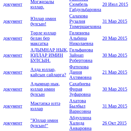
Могҗизалы
документ
Сюмбель
20 Июл 2015
юллар.
Габдульбаровна
Салахова
Юллар имин
документ
Рузалия
31 Мар 2015
булсын!
Тимершаеховна
Төрле юллар
Гилязиева
документ
белән бер
Альбина
20 Мар 2015
максатка
Николаевна
АДЫМНАР НЫК,
Гильфанова
документ
ЮЛЛАР ИМИН
Зайнап
30 Мар 2015
БУЛСЫН.
Робертовна
Фатихова
Алда юллар,
документ
Дания
21 Мар 2015
кайсын сайларга?
Ахтямовна
Адымнар нык,
Сахабиева
документ
юллар имин
Фирая
30 Мар 2015
булсын
Зуфаровна
Ахатова
Мәктәпкә илтә
документ
Былбыл
31 Мар 2015
юллар
Варисовна
Абдуллина
"Юллар имин
документ
Халида
26 Окт 2015
булсын!"
Анваровна