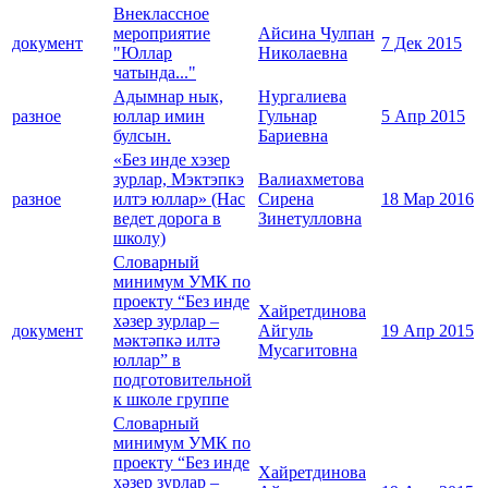
Внеклассное
мероприятие
Айсина Чулпан
документ
7 Дек 2015
"Юллар
Николаевна
чатында..."
Адымнар нык,
Нургалиева
разное
юллар имин
Гульнар
5 Апр 2015
булсын.
Бариевна
«Без инде хэзер
зурлар, Мэктэпкэ
Валиахметова
разное
илтэ юллар» (Нас
Сирена
18 Мар 2016
ведет дорога в
Зинетулловна
школу)
Словарный
минимум УМК по
проекту “Без инде
Хайретдинова
хәзер зурлар –
документ
Айгуль
19 Апр 2015
мәктәпкә илтә
Мусагитовна
юллар” в
подготовительной
к школе группе
Словарный
минимум УМК по
проекту “Без инде
Хайретдинова
хәзер зурлар –