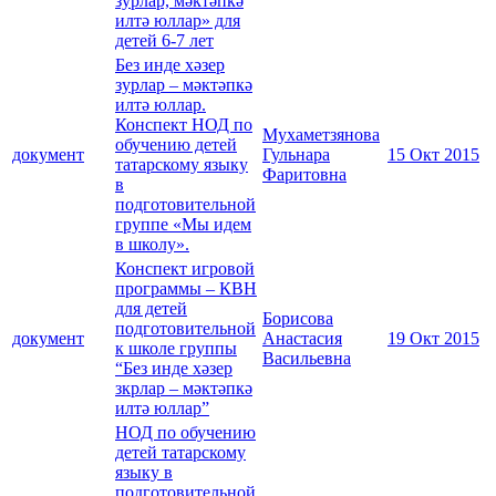
зурлар, мәктәпкә
илтә юллар» для
детей 6-7 лет
Без инде хәзер
зурлар – мәктәпкә
илтә юллар.
Конспект НОД по
Мухаметзянова
обучению детей
документ
Гульнара
15 Окт 2015
татарскому языку
Фаритовна
в
подготовительной
группе «Мы идем
в школу».
Конспект игровой
программы – КВН
для детей
Борисова
подготовительной
документ
Анастасия
19 Окт 2015
к школе группы
Васильевна
“Без инде хәзер
зкрлар – мәктәпкә
илтә юллар”
НОД по обучению
детей татарскому
языку в
подготовительной