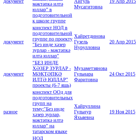
документ
Айгуль
19 Апр 2015
мәктәпкә илтә
Мусагитовна
юллар” в
подготовительной
к школе группе
конспект НОД в
подготовительной
Хайретдинова
группе по проекту
документ
Гузель
20 Апр 2015
"Без инде хәзер
Нурулловна
зурлар - мәктәпкә
илтә юллар"
"БЕЗ ИНДЕ
ХӘЗЕР ЗУРЛАР -
Мухаметзянова
документ
МӘКТӘПКӘ
Гульнара
24 Окт 2015
ИЛТӘ ЮЛЛАР"
Фаритовна
проекты (6-7 яшь)
конспект ООд для
подготовительных
групп на
Хайруллина
тему:"Без инде
разное
Гульнур
19 Ноя 2015
хәзер зурлар,
Яхьяевна
мәктәпкә илтә
юллар" на
татарском языке
HОД