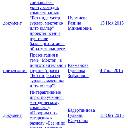
сөйләшәбез”
укыту методик
комплектының
“Без инде хәзер
Нурмиева
документ
зурлар, мәктәпкә
Разина
15 Ноя 2015
илтә юллар”
Миньязовна
проекты буенча
рус телле
балаларга татарча
өйрәтү эшчәнлеге.
Презентация к
теме "Мәктәп" в
подготовительной
Рахманова
презентация
группе (проект
Гульнара
4 Июл 2015
"Без инде хәзер
Зофаровна
зурлар - мәктәпкә
илтә юллар")
Интерактивные
игры по учебно –
методическому
комплекту
Бадертдинова
«Говорим по -
документ
Гульназ
15 Окт 2015
татарски» к
Юнусовна
разделу «Без инде