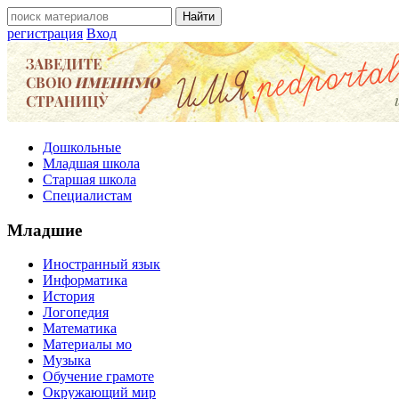
регистрация
Вход
Дошкольные
Младшая школа
Старшая школа
Специалистам
Младшие
Иностранный язык
Информатика
История
Логопедия
Математика
Материалы мо
Музыка
Обучение грамоте
Окружающий мир