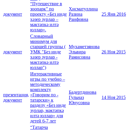
“Путешествие в
зоопарк” по
Хисматуллина
документ
проекту «Без инде
Разина
25 Янв 2016
хәзер зурлар –
Раифовна
мәктәпкә илтә
юллар».
Словарный
минимум для
старшей группы (
Мухаметзянова
документ
УМК "Без инде
Эльвира
26 Ноя 2015
хәзер зурлар -
Рамисовна
мәктәпкә илтә
юллар")
Интерактивные
игры по учебно –
методическому
комплекту
Бадертдинова
презентация,
«Говорим по -
Гульназ
14 Ноя 2015
документ
татарски» к
Юнусовна
разделу «Без инде
зурлар, мәктәпкә
илтә юллар» для
детей 6-7 лет
“Татарча