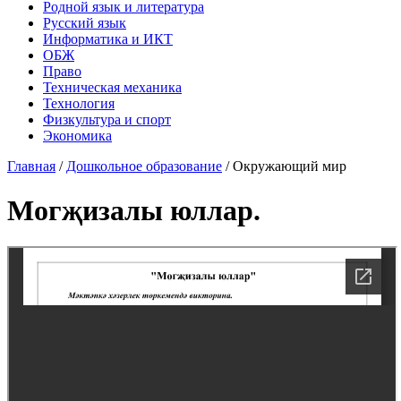
Родной язык и литература
Русский язык
Информатика и ИКТ
ОБЖ
Право
Техническая механика
Технология
Физкультура и спорт
Экономика
Главная
/
Дошкольное образование
/
Окружающий мир
Могҗизалы юллар.