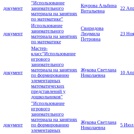
"Использование
Коурова Альбина
документ
занимательного
22 Ап
Витальевна
материала на занятиях
по математике"
Использование
Свиридова
занимательного
документ
Людмила
23 Ноя
материала на занятиях
Петровна
по математике
Мастер-
класс"Использование
игрового
занимательного
материала на занятиях
Жукова Светлана
документ
10 Ап
по формированию
Николаевна
элементарных
математических
представлений у
дошкольников"
"Использование
игрового
занимательного
материала на занятиях
Жукова Светлана
документ
по формированию
5 Июл
Николаевна
элементарных