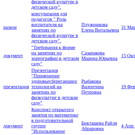
физической культуре в
детском саду".
консультация для
педагогов " Роль
воспитателя на
Плужникова
разное
31 Ма
занятиях по
Елена Витальевна
физической культуре в
детском саду".
"Требования к форме
на занятиях по
Сазанакова
документ
15 Окт
хореографии в детском
Марина Юрьевна
саду"
Презентация
"Применение
здоровьесберегающих
Рыбакова
презентация
технологий на
Валентина
19 Фев
занятиях по
Петровна
физкультуре в детском
саду"
Конспект открытого
занятия по математике
в подготовительной
Бикташева Райля
документ
группе
4 Апр
Абраровна
"Использование