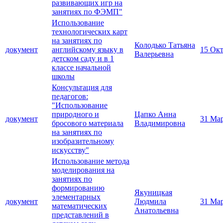
развивающих игр на
занятиях по ФЭМП"
Использование
технологических карт
на занятиях по
Колодько Татьяна
документ
английскому языку в
15 Окт
Валерьевна
детском саду и в 1
классе начальной
школы
Консультация для
педагогов:
"Использование
природного и
Цапко Анна
документ
31 Ма
бросового материала
Владимировна
на занятиях по
изобразительному
искусству"
Использование метода
моделирования на
занятиях по
формированию
Якуницкая
элементарных
документ
Людмила
31 Ма
математических
Анатольевна
представлений в