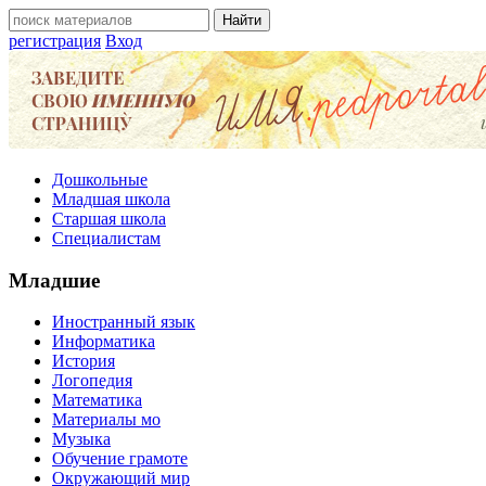
регистрация
Вход
Дошкольные
Младшая школа
Старшая школа
Специалистам
Младшие
Иностранный язык
Информатика
История
Логопедия
Математика
Материалы мо
Музыка
Обучение грамоте
Окружающий мир