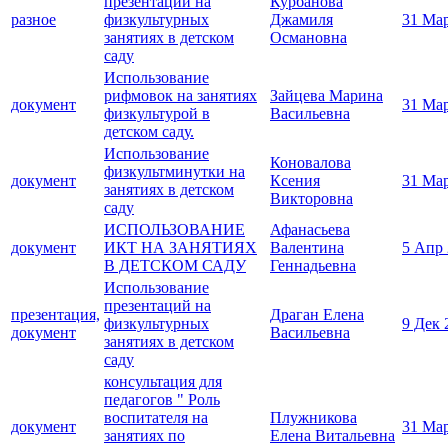
презентаций на
Курбанова
разное
физкультурных
Джамиля
31 Ма
занятиях в детском
Османовна
саду
Использование
рифмовок на занятиях
Зайцева Марина
документ
31 Ма
физкультурой в
Васильевна
детском саду.
Использование
Коновалова
физкультминутки на
документ
Ксения
31 Ма
занятиях в детском
Викторовна
саду
ИСПОЛЬЗОВАНИЕ
Афанасьева
документ
ИКТ НА ЗАНЯТИЯХ
Валентина
5 Апр
В ДЕТСКОМ САДУ
Геннадьевна
Использование
презентаций на
презентация,
Драган Елена
физкультурных
9 Дек 
документ
Васильевна
занятиях в детском
саду
консультация для
педагогов " Роль
воспитателя на
Плужникова
документ
31 Ма
занятиях по
Елена Витальевна