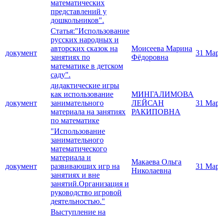
математических
представлений у
дошкольников".
Статья:"Использование
русских народных и
авторских сказок на
Моисеева Марина
документ
31 Ма
занятиях по
Фёдоровна
математике в детском
саду".
дидактические игры
как использование
МИНГАЛИМОВА
документ
занимательного
ЛЕЙСАН
31 Ма
материала на занятиях
РАКИПОВНА
по математике
"Использование
занимательного
математического
материала и
Макаева Ольга
документ
развивающих игр на
31 Ма
Николаевна
занятиях и вне
занятий.Организация и
руководство игровой
деятельностью."
Выступление на