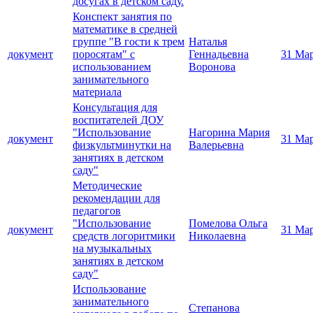
досугах в детском саду.
Конспект занятия по
математике в средней
группе "В гости к трем
Наталья
документ
поросятам" с
Геннадьевна
31 Ма
использованием
Воронова
занимательного
материала
Консультация для
воспитателей ДОУ
"Использование
Нагорина Мария
документ
31 Ма
физкультминутки на
Валерьевна
занятиях в детском
саду"
Методические
рекомендации для
педагогов
"Использование
Помелова Ольга
документ
31 Ма
средств логоритмики
Николаевна
на музыкальных
занятиях в детском
саду"
Использование
занимательного
Степанова