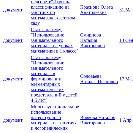
педсовете"Игры на
классификацию на
Краснова Ольга
документ
31 Ма
занятиях по
Анатольевна
математике в детском
саду
Статья на тему:
"Использование
Смирнова
документ
занимательного
Наталия
14 Сен
материала на уроках
Викторовна
математики в 1 классе"
Статья на тему
"Использование
занимательного
материала в
Соловьева
документ
формировании
17 Ма
Наталья Ивановна
элементарных
математических
представлений у детей
4-5 лет"
Многофункциональное
использование
литературного
Волкова Наталия
документ
1 Апр
материала на занятиях
Викторовна
и логопедических