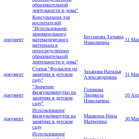
образовательной
деятельности и дома"
Консультация для
воспитателей
"Использование
занимательного
Бессонова Татьяна
документ
математического
31 Ма
Николаевна
материала в
непосредственно
образовательной
деятельности и дома"
Статья "Фольклор на
Захарова Наталья
документ
занятиях в детском
31 Ма
Александровна
саду"
"Значение
Голикова
физкультминутки на
документ
Людмила
10 Ап
занятиях в детском
Николаевна
саду"
Использование
физкультминуток на
Машкина Нина
документ
30 Ма
занятиях в детском
Матвеевна
саду
Использование