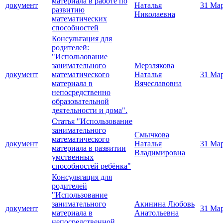
материала в работе по
документ
Наталья
31 Ма
развитию
Николаевна
математических
способностей
Консультация для
родителей:
"Использование
занимательного
Мерзлякова
документ
математического
Наталья
31 Ма
материала в
Вячеславовна
непосредственно
образовательной
деятельности и дома".
Статья "Использование
занимательного
Смычкова
математического
документ
Наталья
31 Ма
материала в развитии
Владимировна
умственных
способностей ребёнка"
Консультация для
родителей
"Использование
занимательного
Акинина Любовь
документ
31 Ма
материала в
Анатольевна
непосредственной