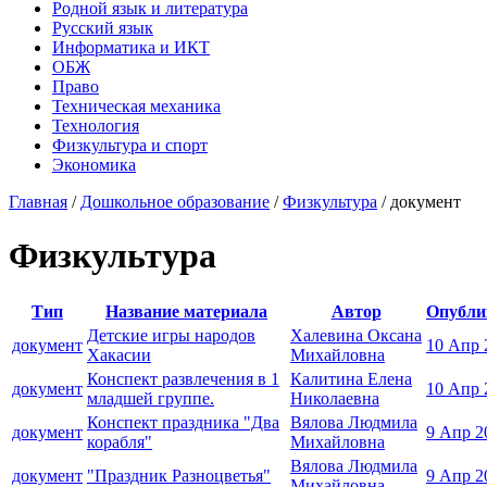
Родной язык и литература
Русский язык
Информатика и ИКТ
ОБЖ
Право
Техническая механика
Технология
Физкультура и спорт
Экономика
Главная
/
Дошкольное образование
/
Физкультура
/
документ
Физкультура
Тип
Название материала
Автор
Опубли
Детские игры народов
Халевина Оксана
документ
10 Апр 
Хакасии
Михайловна
Конспект развлечения в 1
Калитина Елена
документ
10 Апр 
младшей группе.
Николаевна
Конспект праздника "Два
Вялова Людмила
документ
9 Апр 2
корабля"
Михайловна
Вялова Людмила
документ
"Праздник Разноцветья"
9 Апр 2
Михайловна