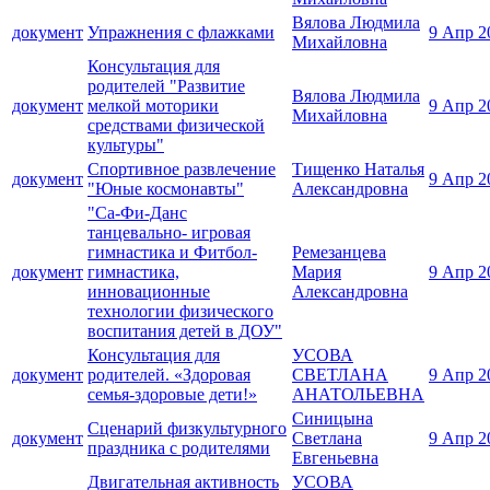
Вялова Людмила
документ
Упражнения с флажками
9 Апр 2
Михайловна
Консультация для
родителей "Развитие
Вялова Людмила
документ
мелкой моторики
9 Апр 2
Михайловна
средствами физической
культуры"
Спортивное развлечение
Тищенко Наталья
документ
9 Апр 2
"Юные космонавты"
Александровна
"Са-Фи-Данс
танцевально- игровая
гимнастика и Фитбол-
Ремезанцева
документ
гимнастика,
Мария
9 Апр 2
инновационные
Александровна
технологии физического
воспитания детей в ДОУ"
Консультация для
УСОВА
документ
родителей. «Здоровая
СВЕТЛАНА
9 Апр 2
семья-здоровые дети!»
АНАТОЛЬЕВНА
Синицына
Сценарий физкультурного
документ
Светлана
9 Апр 2
праздника с родителями
Евгеньевна
Двигательная активность
УСОВА