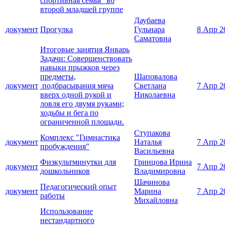
спортивная семья" во
второй младшей группе
Даубаева
документ
Прогулка
Гульнара
8 Апр 2
Саматовна
Итоговые занятия Январь
Задачи: Совершенствовать
навыки прыжков через
предметы,
Шаповалова
документ
подбрасывания мяча
Светлана
7 Апр 2
вверх одной рукой и
Николаевна
ловля его двумя руками;
ходьбы и бега по
ограниченной площади.
Ступакова
Комплекс "Гимнастика
документ
Наталья
7 Апр 2
пробуждения"
Васильевна
Физкультминутки для
Гринцова Ирина
документ
7 Апр 2
дошкольников
Владимировна
Шачинова
Педагогический опыт
документ
Марина
7 Апр 2
работы
Михайловна
Использование
нестандартного