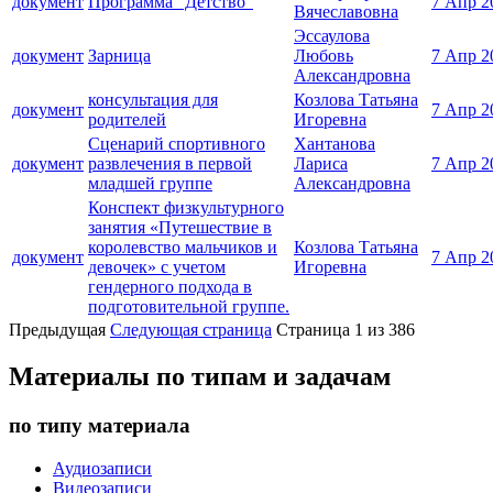
документ
Программа "Детство"
7 Апр 2
Вячеславовна
Эссаулова
документ
Зарница
Любовь
7 Апр 2
Александровна
консультация для
Козлова Татьяна
документ
7 Апр 2
родителей
Игоревна
Сценарий спортивного
Хантанова
документ
развлечения в первой
Лариса
7 Апр 2
младшей группе
Александровна
Конспект физкультурного
занятия «Путешествие в
королевство мальчиков и
Козлова Татьяна
документ
7 Апр 2
девочек» с учетом
Игоревна
гендерного подхода в
подготовительной группе.
Предыдущая
Следующая страница
Страница 1 из 386
Материалы по типам и задачам
по типу материала
Аудиозаписи
Видеозаписи