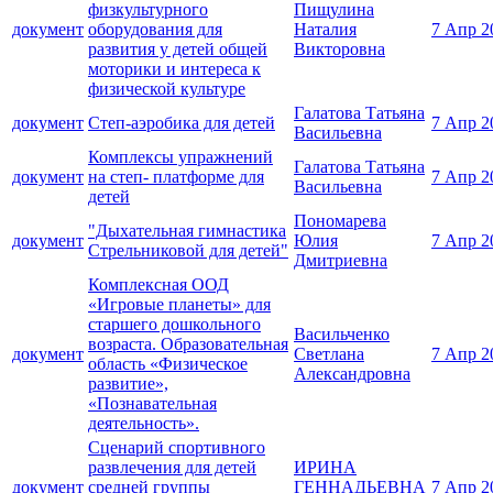
физкультурного
Пищулина
документ
оборудования для
Наталия
7 Апр 2
развития у детей общей
Викторовна
моторики и интереса к
физической культуре
Галатова Татьяна
документ
Степ-аэробика для детей
7 Апр 2
Васильевна
Комплексы упражнений
Галатова Татьяна
документ
на степ- платформе для
7 Апр 2
Васильевна
детей
Пономарева
"Дыхательная гимнастика
документ
Юлия
7 Апр 2
Стрельниковой для детей"
Дмитриевна
Комплексная ООД
«Игровые планеты» для
старшего дошкольного
Васильченко
возраста. Образовательная
документ
Светлана
7 Апр 2
область «Физическое
Александровна
развитие»,
«Познавательная
деятельность».
Сценарий спортивного
развлечения для детей
ИРИНА
документ
средней группы
ГЕННАДЬЕВНА
7 Апр 2