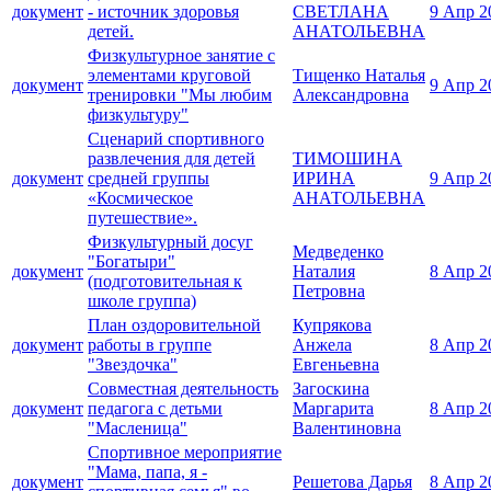
документ
- источник здоровья
СВЕТЛАНА
9 Апр 2
детей.
АНАТОЛЬЕВНА
Физкультурное занятие с
элементами круговой
Тищенко Наталья
документ
9 Апр 2
тренировки "Мы любим
Александровна
физкультуру"
Сценарий спортивного
развлечения для детей
ТИМОШИНА
документ
средней группы
ИРИНА
9 Апр 2
«Космическое
АНАТОЛЬЕВНА
путешествие».
Физкультурный досуг
Медведенко
"Богатыри"
документ
Наталия
8 Апр 2
(подготовительная к
Петровна
школе группа)
План оздоровительной
Купрякова
документ
работы в группе
Анжела
8 Апр 2
"Звездочка"
Евгеньевна
Совместная деятельность
Загоскина
документ
педагога с детьми
Маргарита
8 Апр 2
"Масленица"
Валентиновна
Спортивное мероприятие
"Мама, папа, я -
документ
Решетова Дарья
8 Апр 2