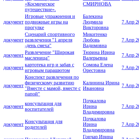
«Космическое
СМИРНОВА
путешествие».
Игровые упражнения и
Балекина
документ
подвижные игры на
Людмила
7 Апр 2
прогулке
Викторовна
Сценарий спортивного
Микитенко
документ
развлечения "1 апреля
Любовь
7 Апр 2
-день смеха"
Вадимовна
Развлечение "Широкая
Тюрина Ирина
документ
7 Апр 2
масленица"
Валерьевна
картотека игр и забав с
Сомова Елена
документ
7 Апр 2
игровым парашютом
Орестовна
Конспект развлечения по
физическому развитию
Калинина Ирина
документ
7 Апр 2
"Вместе с мамой, вместе с
Ивановна
папой"
Почкалова
консультация для
документ
Ирина
7 Апр 2
воспитателей
Владимировна
Почкалова
Консультация для
документ
Ирина
7 Апр 2
родителей
Владимировна
Гончар Ирина