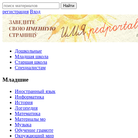
регистрация
Вход
Дошкольные
Младшая школа
Старшая школа
Специалистам
Младшие
Иностранный язык
Информатика
История
Логопедия
Математика
Материалы мо
Музыка
Обучение грамоте
Окружающий мир