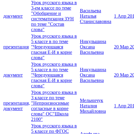
Урок русского языка в
3-ем классе по теме
Васильева
"Обобщение и
документ
Наталья
1 Апр 20
систематизация ЗУН
Станиславовна
по теме "Состав
слова"
Урок русского языка в
5 классе в по теме
Никульшина
презентация
"Чередующаяся
Оксана
20 Мар 2
гласная Е-И в корне
Васильевна
слова"
Урок русского языка в
5 классе в по теме
Никульшина
документ
"Чередующаяся
Оксана
20 Мар 2
гласная Е-И в корне
Васильевна
слова"
Урок русского языка в
3 классе по теме
Мельничук
презентация,
"Непроизносимые
Наталия
1 Апр 20
документ
согласные в корне
Михайловна
слова" ОС"Школа
2100"
Урок русского языка в
5 классе по ФГОС
Арефьева