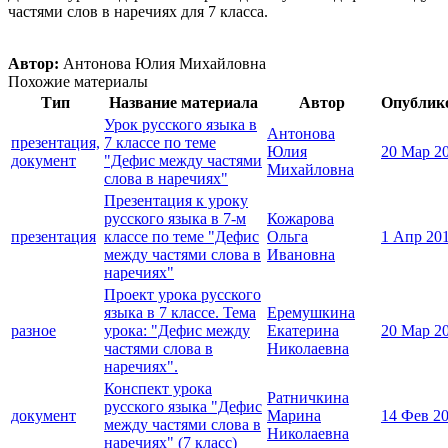
частями слов в наречиях для 7 класса.
Автор:
Антонова Юлия Михайловна
Похожие материалы
Тип
Название материала
Автор
Опублик
Урок русского языка в
Антонова
презентация,
7 классе по теме
Юлия
20 Мар 2
документ
"Дефис между частями
Михайловна
слова в наречиях"
Презентация к уроку
русского языка в 7-м
Кожарова
презентация
классе по теме "Дефис
Ольга
1 Апр 20
между частями слова в
Ивановна
наречиях"
Проект урока русского
языка в 7 классе. Тема
Еремушкина
разное
урока: "Дефис между
Екатерина
20 Мар 2
частями слова в
Николаевна
наречиях".
Конспект урока
Ратничкина
русского языка "Дефис
документ
Марина
14 Фев 2
между частями слова в
Николаевна
наречиях" (7 класс)