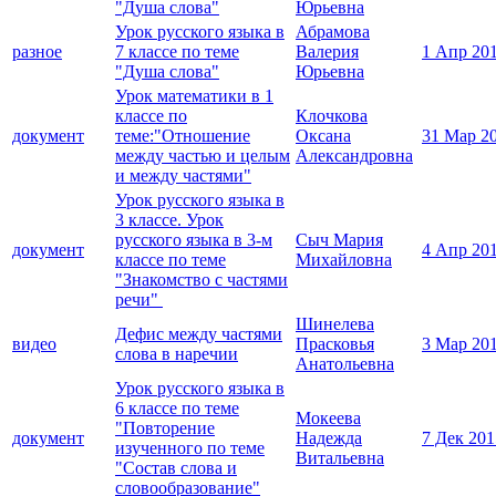
"Душа слова"
Юрьевна
Урок русского языка в
Абрамова
разное
7 классе по теме
Валерия
1 Апр 20
"Душа слова"
Юрьевна
Урок математики в 1
классе по
Клочкова
документ
теме:"Отношение
Оксана
31 Мар 2
между частью и целым
Александровна
и между частями"
Урок русского языка в
3 классе. Урок
русского языка в 3-м
Сыч Мария
документ
4 Апр 20
классе по теме
Михайловна
"Знакомство с частями
речи"
Шинелева
Дефис между частями
видео
Прасковья
3 Мар 20
слова в наречии
Анатольевна
Урок русского языка в
6 классе по теме
Мокеева
"Повторение
документ
Надежда
7 Дек 201
изученного по теме
Витальевна
"Состав слова и
словообразование"