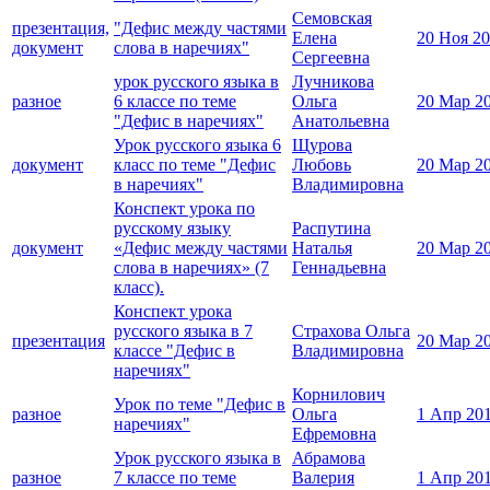
Семовская
презентация,
"Дефис между частями
Елена
20 Ноя 2
документ
слова в наречиях"
Сергеевна
урок русского языка в
Лучникова
разное
6 классе по теме
Ольга
20 Мар 2
"Дефис в наречиях"
Анатольевна
Урок русского языка 6
Щурова
документ
класс по теме "Дефис
Любовь
20 Мар 2
в наречиях"
Владимировна
Конспект урока по
русскому языку
Распутина
документ
«Дефис между частями
Наталья
20 Мар 2
слова в наречиях» (7
Геннадьевна
класс).
Конспект урока
русского языка в 7
Страхова Ольга
презентация
20 Мар 2
классе "Дефис в
Владимировна
наречиях"
Корнилович
Урок по теме "Дефис в
разное
Ольга
1 Апр 20
наречиях"
Ефремовна
Урок русского языка в
Абрамова
разное
7 классе по теме
Валерия
1 Апр 20