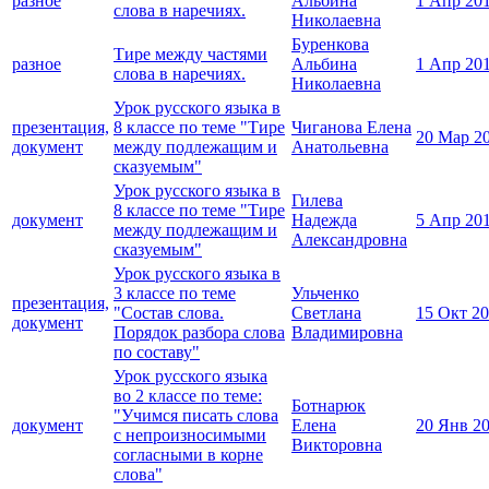
разное
Альбина
1 Апр 20
слова в наречиях.
Николаевна
Буренкова
Тире между частями
разное
Альбина
1 Апр 20
слова в наречиях.
Николаевна
Урок русского языка в
презентация,
8 классе по теме "Тире
Чиганова Елена
20 Мар 2
документ
между подлежащим и
Анатольевна
сказуемым"
Урок русского языка в
Гилева
8 классе по теме "Тире
документ
Надежда
5 Апр 20
между подлежащим и
Александровна
сказуемым"
Урок русского языка в
3 классе по теме
Ульченко
презентация,
"Состав слова.
Светлана
15 Окт 2
документ
Порядок разбора слова
Владимировна
по составу"
Урок русского языка
во 2 классе по теме:
Ботнарюк
"Учимся писать слова
документ
Елена
20 Янв 2
с непроизносимыми
Викторовна
согласными в корне
слова"