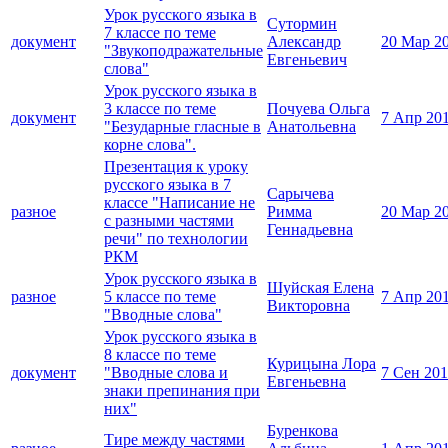
Урок русского языка в
Сутормин
7 классе по теме
документ
Александр
20 Мар 2
"Звукоподражательные
Евгеньевич
слова"
Урок русского языка в
3 классе по теме
Почуева Ольга
документ
7 Апр 20
"Безударные гласные в
Анатольевна
корне слова".
Презентация к уроку
русского языка в 7
Сарычева
классе "Написание не
разное
Римма
20 Мар 2
с разными частями
Геннадьевна
речи" по технологии
РКМ
Урок русского языка в
Шуйская Елена
разное
5 классе по теме
7 Апр 20
Викторовна
"Вводные слова"
Урок русского языка в
8 классе по теме
Курицына Лора
документ
"Вводные слова и
7 Сен 20
Евгеньевна
знаки препинания при
них"
Буренкова
Тире между частями