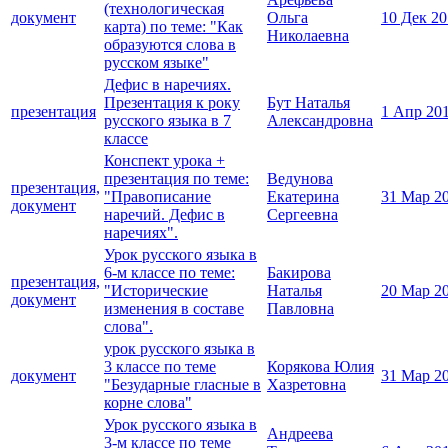
(технологическая
документ
Ольга
10 Дек 2
карта) по теме: "Как
Николаевна
образуются слова в
русском языке"
Дефис в наречиях.
Презентация к року
Бут Наталья
презентация
1 Апр 20
русского языка в 7
Александровна
классе
Конспект урока +
презентация по теме:
Ведунова
презентация,
"Правописание
Екатерина
31 Мар 2
документ
наречий. Дефис в
Сергеевна
наречиях".
Урок русского языка в
6-м классе по теме:
Бакирова
презентация,
"Исторические
Наталья
20 Мар 2
документ
изменения в составе
Павловна
слова".
урок русского языка в
3 классе по теме
Корякова Юлия
документ
31 Мар 2
"Безударные гласные в
Хазретовна
корне слова"
Урок русского языка в
Андреева
3-м классе по теме