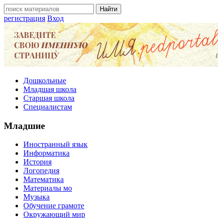
регистрация
Вход
Дошкольные
Младшая школа
Старшая школа
Специалистам
Младшие
Иностранный язык
Информатика
История
Логопедия
Математика
Материалы мо
Музыка
Обучение грамоте
Окружающий мир