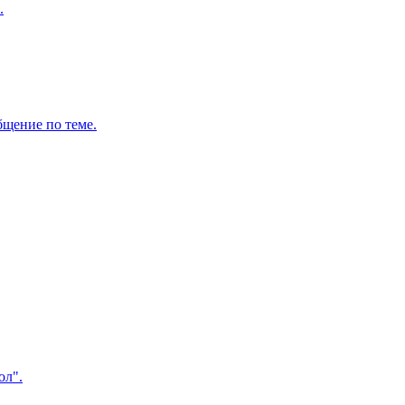
.
бщение по теме.
ол".