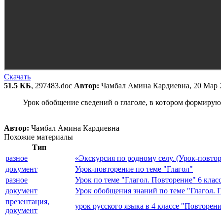
Скачать
51.5 КБ
, 297483.doc
Автор:
Чамбал Амина Кардиевна, 20 Мар 
Урок обобщение сведений о глаголе, в котором формируют
Автор:
Чамбал Амина Кардиевна
Похожие материалы
Тип
разное
«Экскурсия по родному селу. (Урок-повтор
документ
Урок-повторение по теме "Глагол"
разное
Урок по теме "Глагол. Повторение" 6 клас
документ
Урок обобщения знаний по теме "Глагол. 
презентация,
урок русского языка в 4 классе "Повторен
документ