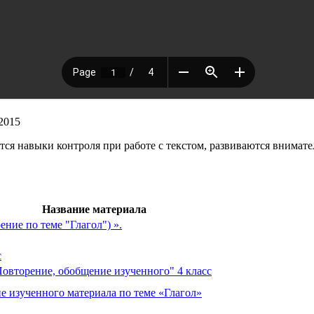
2015
ся навыки контроля при работе с текстом, развиваются внимате
Название материала
ение по теме "Глагол") ».
с
Повторение, обобщение изученного" 4 класс
ие изученного материала по теме «Глагол»