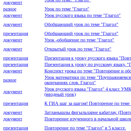
документ
разное
Урок по теме "Глагол"
документ
Урок русского языка по теме "Глагол"
документ
Обобщающий урок по теме "Глагол"
презентация
Обобщающий урок по теме "Глагол"
документ
Урок -обобщение по теме "Глагол"
документ
Открытый урок по теме "Глагол"
презентация
Презентация к уроку русского языка "Повт
презентация
Презентация к уроку по русскому языку. "
документ
Конспект урока по теме "Повторение и обо
Урок математики по теме "Поупражняемся
разное
окончаниях слов. Глагол"
Урок русского языка "Глагол" 4 класс УМ
документ
(вводный урок)
презентация
К ГИА шаг за шагом! Повторение по теме "
документ
Затланышлы фигыльләрне кабатлау. (Повто
документ
Повторение изученного в начальной школе 
презентация
Повторение по теме "Глагол" в 5 классе.