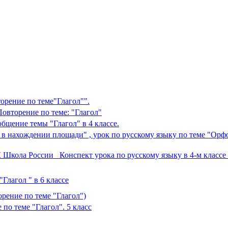
орение по теме"Глагол"".
Повторение по теме: "Глагол"
бщение темы "Глагол" в 4 классе.
 в нахождении площади" , урок по русскому языку по теме "Ор
К Школа России Конспект урока по русскому языку в 4-м классе 
Глагол " в 6 классе
рение по теме "Глагол")
по теме "Глагол". 5 класс