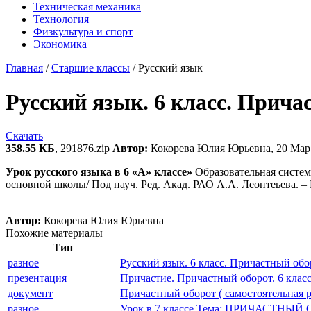
Техническая механика
Технология
Физкультура и спорт
Экономика
Главная
/
Старшие классы
/
Русский язык
Русский язык. 6 класс. Прича
Скачать
358.55 КБ
, 291876.zip
Автор:
Кокорева Юлия Юрьевна, 20 Мар
Урок русского языка в 6 «А» классе»
Образовательная система
основной школы/ Под науч. Ред. Акад. РАО А.А. Леонтеьева. – И
Автор:
Кокорева Юлия Юрьевна
Похожие материалы
Тип
разное
Русский язык. 6 класс. Причастный обо
презентация
Причастие. Причастный оборот. 6 клас
документ
Причастный оборот ( самостоятельная р
разное
Урок в 7 классе Тема: ПРИЧАСТНЫЙ