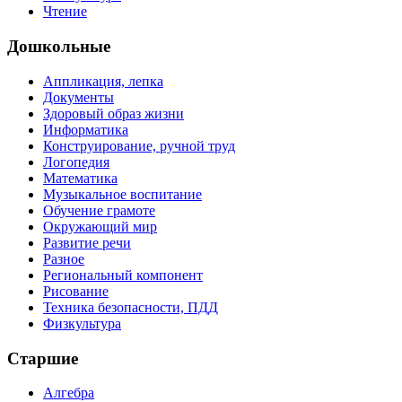
Чтение
Дошкольные
Аппликация, лепка
Документы
Здоровый образ жизни
Информатика
Конструирование, ручной труд
Логопедия
Математика
Музыкальное воспитание
Обучение грамоте
Окружающий мир
Развитие речи
Разное
Региональный компонент
Рисование
Техника безопасности, ПДД
Физкультура
Старшие
Алгебра