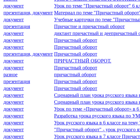
документ
Урок по теме "Причастный оборот" 6 к
презентация, документ
Материал по теме "Причастный оборот
документ
Учебные карточки по теме "Причастны
презентация
Причастие и причастный оборот
документ
диктант причастный и деепричастный о
документ
Причастный оборот
документ
Причастный оборот
презентация, документ
Причастный оборот
документ
ПРИЧАСТНЫЙ ОБОРОТ.
документ
Причастный оборот
разное
причастный оборот
презентация
Причастный оборот
документ
Причастный оборот
документ
Сценарный план урока русского языка 
документ
Сценарный план урока русского языка 
документ
Урок по теме «Причастный оборот» в 6
документ
Разработка урока русского языка по У
документ
Урок русского языка в 6 классе на тем
документ
"Причастный оборот" - урок русского я
документ
Урок русского языка в 7 классе Причас