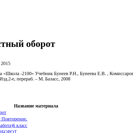
стный оборот
 2015
 «Школа -2100» Учебник Бунеев Р.Н., Бунеева Е.В. , Комиссаров
зд.2-е, перераб. – М. Баласс, 2008
Название материала
рот
с Повторение.
абота)6 класс
 ОБОРОТ