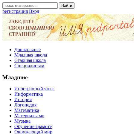
регистрация
Вход
Дошкольные
Младшая школа
Старшая школа
Специалистам
Младшие
Иностранный язык
Информатика
История
Логопедия
Математика
Материалы мо
Музыка
Обучение грамоте
Окружающий мир