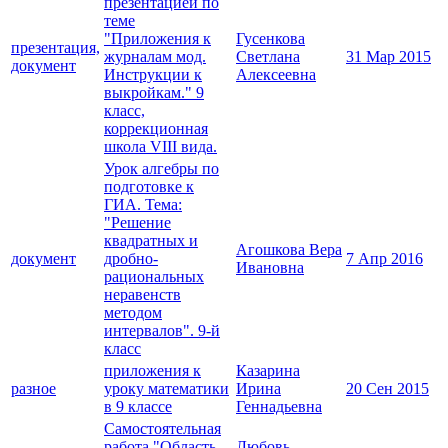
презентацией по
теме
"Приложения к
Гусенкова
презентация,
журналам мод.
Светлана
31 Мар 2015
документ
Инструкции к
Алексеевна
выкройкам." 9
класс,
коррекционная
школа VIII вида.
Урок алгебры по
подготовке к
ГИА. Тема:
"Решение
квадратных и
Агошкова Вера
документ
дробно-
7 Апр 2016
Ивановна
рациональных
неравенств
методом
интервалов". 9-й
класс
приложения к
Казарина
разное
уроку математики
Ирина
20 Сен 2015
в 9 классе
Геннадьевна
Самостоятельная
работа "Область
Любовь