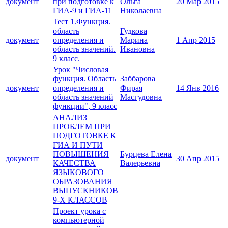
документ
при подготовке к
Ольга
20 Мар 2015
ГИА-9 и ГИА-11
Николаевна
Тест 1.Функция.
область
Гудкова
документ
определения и
Марина
1 Апр 2015
область значений.
Ивановна
9 класс.
Урок "Числовая
функция. Область
Заббарова
документ
определения и
Фирая
14 Янв 2016
область значений
Масгудовна
функции", 9 класс
АНАЛИЗ
ПРОБЛЕМ ПРИ
ПОДГОТОВКЕ К
ГИА И ПУТИ
ПОВЫШЕНИЯ
Бурцева Елена
документ
30 Апр 2015
КАЧЕСТВА
Валерьевна
ЯЗЫКОВОГО
ОБРАЗОВАНИЯ
ВЫПУСКНИКОВ
9-Х КЛАССОВ
Проект урока с
компьютерной