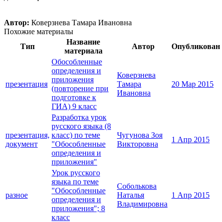
Автор:
Коверзнева Тамара Ивановна
Похожие материалы
Название
Тип
Автор
Опубликован
материала
Обособленные
определения и
Коверзнева
приложения
презентация
Тамара
20 Мар 2015
(повторение при
Ивановна
подготовке к
ГИА) 9 класс
Разработка урок
русского языка (8
презентация,
класс) по теме
Чугунова Зоя
1 Апр 2015
документ
"Обособленные
Викторовна
определения и
приложения"
Урок русского
языка по теме
Соболькова
"Обособленные
разное
Наталья
1 Апр 2015
определения и
Владимировна
приложения"; 8
класс