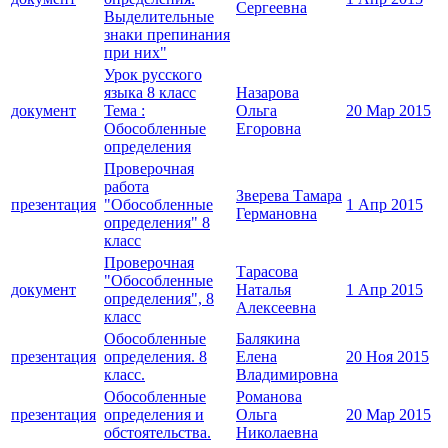
Сергеевна
Выделительные
знаки препинания
при них"
Урок русского
языка 8 класс
Назарова
документ
Тема :
Ольга
20 Мар 2015
Обособленные
Егоровна
определения
Проверочная
работа
Зверева Тамара
презентация
"Обособленные
1 Апр 2015
Германовна
определения" 8
класс
Проверочная
Тарасова
"Обособленные
документ
Наталья
1 Апр 2015
определения", 8
Алексеевна
класс
Обособленные
Балякина
презентация
определения. 8
Елена
20 Ноя 2015
класс.
Владимировна
Обособленные
Романова
презентация
определения и
Ольга
20 Мар 2015
обстоятельства.
Николаевна