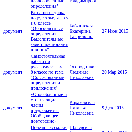
необособленные
Владимировна
определения"
Разработка урока
по русскому языку
в 8 классе
Бабчинская
"Обособленные
документ
Екатерина
27 Июн 2015
определения.
Гавриловна
Выделительные
знаки препинания
при них"
Самостоятельная
работа по
русскому языку в
Огородникова
документ
8 классе по теме
Людмила
20 Мар 2015
"Согласованные
Николаевна
определения и
приложения"
«Обособленные и
уточняющие
Караховская
члены
документ
Наталья
9 Дек 2015
предложения.
Николаевна
Обобщающее
повторение».
Полезные ссылки
Шаверская