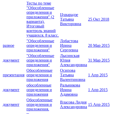
Тесты по теме
"Обособленные
определения и
Цхварадзе
приложения" (2
Татьяна
25 Окт 2018
варианта).
Викторовна
Итоговый
контроль знаний
учащихся. 8 класс.
"Обособленные
Лобастова
разное
определения и
Ирина
20 Мар 2015
приложения"
Сергеевна
"Обособленные
Лысинская
документ
определения и
Юлия
31 Мар 2015
приложения"
Александровна
Обособленные
Осипова
презентация
определения и
Татьяна
1 Апр 2015
приложения
Валентиновна
обособленные
Ральникова
документ
определения и
Ирина
1 Апр 2015
приложения
Адамовна
Обособленные
Власова Лидия
документ
определения и
15 Апр 2015
Александровна
приложения.