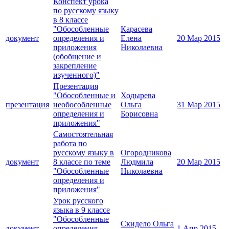
Конспект урока
по русскому языку
в 8 классе
"Обособленные
Карасева
документ
определения и
Елена
20 Мар 2015
приложения
Николаевна
(обобщение и
закрепление
изученного)"
Презентация
"Обособленные и
Ходырева
презентация
необособленные
Ольга
31 Мар 2015
определения и
Борисовна
приложения"
Самостоятельная
работа по
русскому языку в
Огородникова
документ
8 классе по теме
Людмила
20 Мар 2015
"Обособленные
Николаевна
определения и
приложения"
Урок русского
языка в 9 классе
"Обособленные
Скидело Ольга
документ
определения.
1 Апр 2015