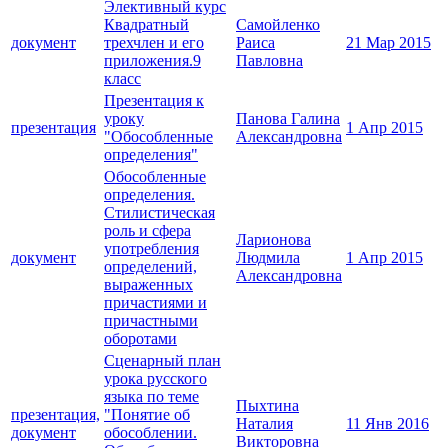
Элективный курс
Квадратный
Самойленко
документ
трехчлен и его
Раиса
21 Мар 2015
приложения.9
Павловна
класс
Презентация к
уроку
Панова Галина
презентация
1 Апр 2015
"Обособленные
Александровна
определения"
Обособленные
определения.
Стилистическая
роль и сфера
Ларионова
употребления
документ
Людмила
1 Апр 2015
определений,
Александровна
выраженных
причастиями и
причастными
оборотами
Сценарный план
урока русского
языка по теме
Пыхтина
презентация,
"Понятие об
Наталия
11 Янв 2016
документ
обособлении.
Викторовна