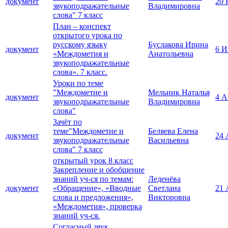
документ
20 
звукоподражательные
Владимировна
слова" 7 класс
План – конспект
открытого урока по
русскому языку
Буслакова Ирина
документ
6 И
«Междометия и
Анатольевна
звукоподражательные
слова». 7 класс.
Уроки по теме
"Междометие и
Мельник Наталья
документ
4 А
звукоподражательные
Владимировна
слова"
Зачёт по
теме"Междометие и
Беляева Елена
документ
24 
звукоподражательные
Васильевна
слова" 7 класс
открытый урок 8 класс
Закрепление и обобщение
знаний уч-ся по темам:
Леденёва
документ
«Обращение», «Вводные
Светлана
21 
слова и предложения»,
Викторовна
«Междометия», проверка
знаний уч-ся.
Согласный звук