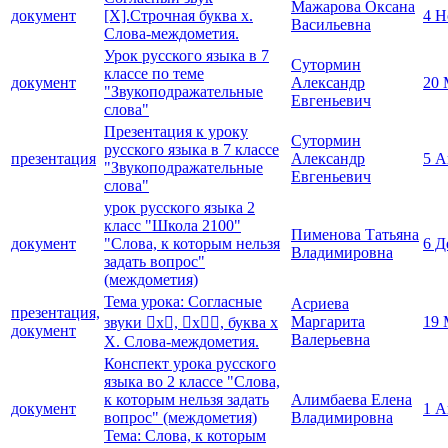
Мажарова Оксана
документ
[Х].Строчная буква х.
4 Н
Васильевна
Слова-междометия.
Урок русского языка в 7
Сутормин
классе по теме
документ
Александр
20 
"Звукоподражательные
Евгеньевич
слова"
Презентация к уроку
Сутормин
русского языка в 7 классе
презентация
Александр
5 А
"Звукоподражательные
Евгеньевич
слова"
урок русского языка 2
класс "Школа 2100"
Пименова Татьяна
документ
"Слова, к которым нельзя
6 Д
Владимировна
задать вопрос"
(междометия)
Тема урока: Согласные
Асриева
презентация,
Маргарита
19 
звуки х, х, буква х
документ
Валерьевна
Х. Слова-междометия.
Конспект урока русского
языка во 2 классе "Слова,
к которым нельзя задать
Алимбаева Елена
документ
1 А
вопрос" (междометия)
Владимировна
Тема: Слова, к которым