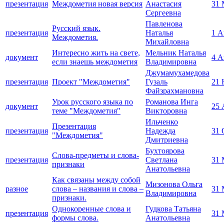
презентация
Междометия новая версия
Анастасия
31 
Сергеевна
Павленова
Русский язык.
презентация
Наталья
1 А
Междометия.
Михайловна
Интересно жить на свете,
Мельник Наталья
документ
4 А
если знаешь междометия
Владимировна
Джумамухамедова
презентация
Проект "Междометия"
Гузаль
21 
Файзрахмановна
Урок русского языка по
Романова Инга
документ
25 
теме "Междометия"
Викторовна
Ильченко
Презентация
презентация
Надежда
31 
"Междометия"
Дмитриевна
Бухтоярова
Слова-предметы и слова-
презентация
Светлана
31 
признаки
Анатольевна
Как связаны между собой
Мизонова Ольга
разное
слова – названия и слова –
31 
Владимировна
признаки.
Однокоренные слова и
Гудкова Татьяна
презентация
31 
формы слова.
Анатольевна