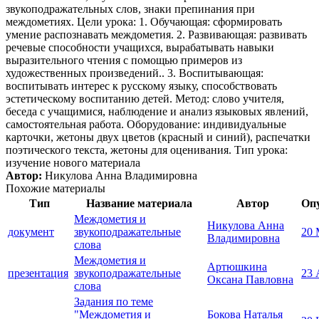
звукоподражательных слов, знаки препинания при
междометиях. Цели урока: 1. Обучающая: сформировать
умение распознавать междометия. 2. Развивающая: развивать
речевые способности учащихся, вырабатывать навыки
выразительного чтения с помощью примеров из
художественных произведений.. 3. Воспитывающая:
воспитывать интерес к русскому языку, способствовать
эстетическому воспитанию детей. Метод: слово учителя,
беседа с учащимися, наблюдение и анализ языковых явлений,
самостоятельная работа. Оборудование: индивидуальные
карточки, жетоны двух цветов (красный и синий), распечатки
поэтического текста, жетоны для оценивания. Тип урока:
изучение нового материала
Автор:
Никулова Анна Владимировна
Похожие материалы
Тип
Название материала
Автор
Оп
Междометия и
Никулова Анна
документ
звукоподражательные
20 
Владимировна
слова
Междометия и
Артюшкина
презентация
звукоподражательные
23 
Оксана Павловна
слова
Задания по теме
"Междометия и
Бокова Наталья