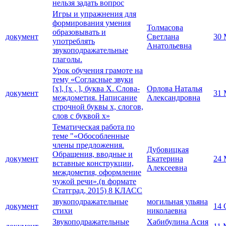
нельзя задать вопрос
Игры и упражнения для
формирования умения
Толмасова
образовывать и
документ
Светлана
30 
употреблять
Анатольевна
звукоподражательные
глаголы.
Урок обучения грамоте на
тему «Согласные звуки
[х], [х , ], буква Х. Слова-
Орлова Наталья
документ
31 
междометия. Написание
Александровна
строчной буквы х, слогов,
слов с буквой х»
Тематическая работа по
теме "«Обособленные
члены предложения.
Дубовицкая
Обращения, вводные и
документ
Екатерина
24 
вставные конструкции,
Алексеевна
междометия, оформление
чужой речи».(в формате
Статград, 2015) 8 КЛАСС
звукоподражательные
могильная ульяна
документ
14 
стихи
николаевна
Звукоподражательные
Хабибулина Асия