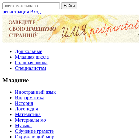
регистрация
Вход
Дошкольные
Младшая школа
Старшая школа
Специалистам
Младшие
Иностранный язык
Информатика
История
Логопедия
Математика
Материалы мо
Музыка
Обучение грамоте
Окружающий мир