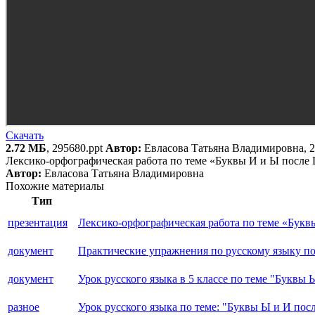
Скачать
2.72 МБ
, 295680.ppt
Автор:
Евласова Татьяна Владимировна, 2
Лексико-орфографическая работа по теме «Буквы И и Ы после
Автор:
Евласова Татьяна Владимировна
Похожие материалы
Тип
презентация
Лексико-орфографическая работа по теме «Букв
документ
Практические упражнения по русскому языку п
документ
Урок русского языка в 5 классе по теме "Буквы 
разное
Урок русского языка по теме: "Буквы Ы и И после