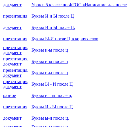
документ
Урок в 5 классе по ФГОС «Написание и-ы после
презентация
Буквы И и Ы после Ц
документ
Буквы И и Ы после Ц.
презентация
Буквы Ы-И после Ц в корнях слов
презентация,
Буквы и-ы после ц
документ
презентация,
Буквы и-ы после ц
документ
презентация,
Буквы и-ы после ц
документ
презентация,
Буквы Ы - И после Ц
документ
разное
Буквы и – ы после ц.
презентация
Буквы И - Ы после Ц
документ
Буквы ы-и после ц.
документ
Буквы и-ы после ц