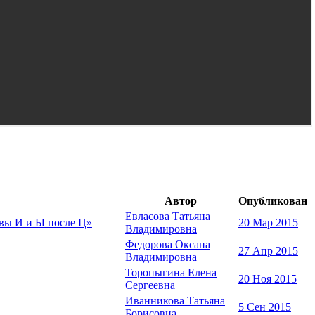
Автор
Опубликован
Евласова Татьяна
квы И и Ы после Ц»
20 Мар 2015
Владимировна
Федорова Оксана
27 Апр 2015
Владимировна
Торопыгина Елена
20 Ноя 2015
Сергеевна
Иванникова Татьяна
5 Сен 2015
Борисовна