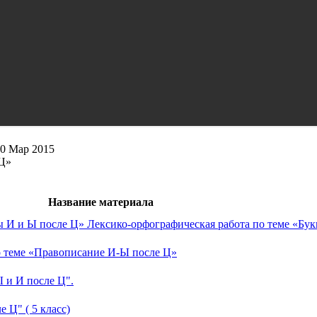
0 Мар 2015
 Ц»
Название материала
ы И и Ы после Ц» Лексико-орфографическая работа по теме «Бу
о теме «Правописание И-Ы после Ц»
Ы и И после Ц".
 Ц" ( 5 класс)