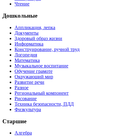
Чтение
Дошкольные
Аппликация, лепка
Документы
Здоровый образ жизни
Информатика
Конструирование, ручной труд
Логопедия
Математика
Музыкальное воспитание
Обучение грамоте
Окружающий мир
Развитие речи
Разное
Региональный компонент
Рисование
Техника безопасности, ПДД
Физкультура
Старшие
Алгебра