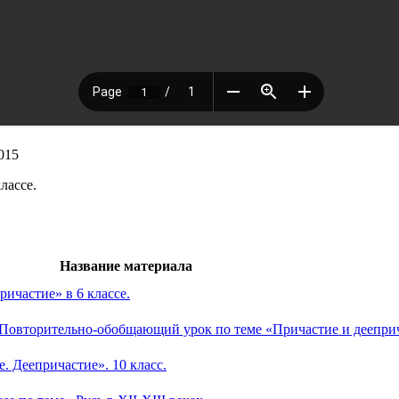
015
классе.
Название материала
ричастие» в 6 классе.
 «Повторительно-обобщающий урок по теме «Причастие и деепри
. Деепричастие». 10 класс.