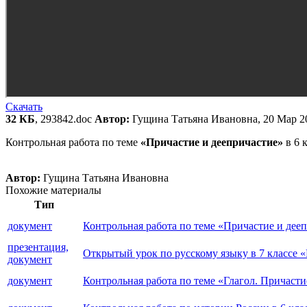
Скачать
32 КБ
, 293842.doc
Автор:
Гущина Татьяна Ивановна, 20 Мар 2
Контрольная работа по теме
«Причастие и деепричастие»
в 6 
Автор:
Гущина Татьяна Ивановна
Похожие материалы
Тип
документ
Контрольная работа по теме «Причастие и дееп
презентация,
Открытый урок по русскому языку в 7 классе
документ
документ
Контрольная работа по теме «Глагол. Причастие