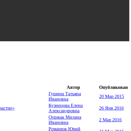
Автор
Опубликован
Гущина Татьяна
20 Мар 2015
Ивановна
Кузнецова Елена
частие»
26 Янв 2016
Александровна
Ооржак Милана
2 Мар 2016
Ивановна
Романюк Юрий