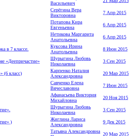
21 Мар 2015
Васильевич
Серёгина Вера
7 Апр 2015
Викторовна
Потапова Кира
6 Апр 2015
Евгеньевна
Нетикова Маргарита
6 Апр 2015
Анатольевна
Куксова Ирина
а в 7 классе.
8 Июн 2015
Анатольевна
Шурыгина Любовь
еме «Деепричастие»
3 Сен 2015
Николаевна
Карпенко Наталия
 (6 класс)
20 Мар 2015
Александровна
Савченко Елена
7 Июн 2015
Вячеславовна
Афанасьева Виктория
20 Ноя 2015
Михайловна
Шурыгина Любовь
тие».
3 Сен 2015
Николаевна
Жиглина Лариса
тие» )
9 Дек 2015
Александровна
Татьяна Александровна
20 Мар 2015