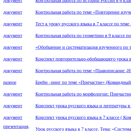
документ
Контрольная работа по истории России в 6 клас
документ
Контрольная работа по теме «Повторение изуче
документ
Тест к уроку русского языка в 7 классе по тем
документ
Контрольная работа по геометрии в 9 классе п
документ
«Обобщение и систематизация изученного по т
документ
Конспект повторительно-обобщающего урока в 
документ
Контрольная работа по теме «Правописание -Н-
разное
Брейн –ринг по теме «Причастие» (Командный у
документ
Контрольная работа по морфологии: Причастие
документ
Конспект урока русского языка и литературы в
документ
Конспект урока русского языка в 7 классе ( Ко
презентация,
Урок русского языка в 7 классе. Тема: «Систе