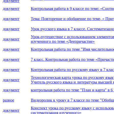
документ
документ
Контрольная работа в 9 классе по теме: «Соо
документ
Тема: Повторение и обобщение по теме, « При
документ
Урок русского языка в 7 классе. Систематизац
Урок-путешествие с использованием элементов
документ
изученного по теме «Деепричастие»
документ
Контрольная работа по теме "Имя числительное"
документ
7 класс. Контрольная работа по теме «Причаст
документ
Контрольная работа по русскому языку в 7 кла
Технологическая карта урока по русскому язык
документ
Учитель русского языка и литературы высшей 
документ
контрольная работа по теме "План и карта" в 6
разное
Видеоролик к уроку в 7 классе по теме "Обоб
Конспект урока по русскому языку с использов
документ
систематизация изученного»