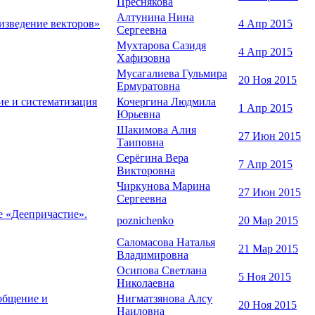
Преснякова
Алтунина Нина
оизведение векторов»
4 Апр 2015
Сергеевна
Мухтарова Сазидя
4 Апр 2015
Хафизовна
Мусагалиева Гульмира
20 Ноя 2015
Ермуратовна
ие и систематизация
Кочергина Людмила
1 Апр 2015
Юрьевна
Шакимова Алия
27 Июн 2015
Таиповна
Серёгина Вера
7 Апр 2015
Викторовна
Чиркунова Марина
27 Июн 2015
Сергеевна
е «Деепричастие».
poznichenko
20 Мар 2015
Саломасова Наталья
21 Мар 2015
Владимировна
Осипова Светлана
5 Ноя 2015
Николаевна
бобщение и
Нигматзянова Алсу
20 Ноя 2015
Наиловна