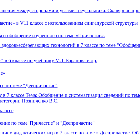
тношения между сторонами и углами треугольника. Скалярное пр
частие» в V11 классе с использованием сингапурской структуры
ия и обобщение изученного по теме «Причастие».
 здоровьесберегающих технологий в 7 классе по теме "Обобщен
 в 6 классе по учебнику М.Т. Баранова и лр.
ие»
ссе по теме "Деепричастие"
у в 7 классе Тема: Обобщение и систематизация сведений по тем
категории Позниченко В.С.
 классе
щение по теме"Причастие" и "Деепричастие"
анием дидактических игр в 7 классе по теме « Деепричастие. О