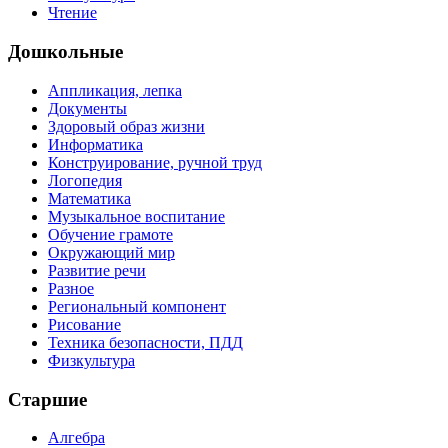
Чтение
Дошкольные
Аппликация, лепка
Документы
Здоровый образ жизни
Информатика
Конструирование, ручной труд
Логопедия
Математика
Музыкальное воспитание
Обучение грамоте
Окружающий мир
Развитие речи
Разное
Региональный компонент
Рисование
Техника безопасности, ПДД
Физкультура
Старшие
Алгебра