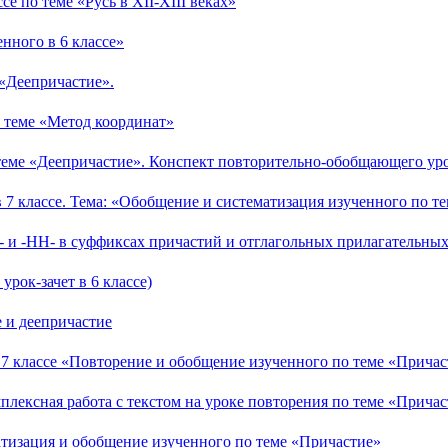
се по теме «Русь в XII-XIII веках»
нного в 6 классе»
е «Деепричастие».
о теме «Метод координат»
еме «Деепричастие». Конспект повторительно-обобщающего урок
7 классе. Тема: «Обобщение и систематизация изученного по т
 и -НН- в суффиксах причастий и отглагольных прилагательных»
рок-зачет в 6 классе)
 и деепричастие
 7 классе «Повторение и обобщение изученного по теме «Причас
мплексная работа с текстом на уроке повторения по теме «Причас
матизация и обобщение изученного по теме «Причастие»