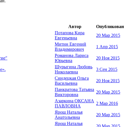
ан.
Автор
Опубликован
Потапова Кира
20 Мар 2015
Евгеньевна
Митин Евгений
1 Апр 2015
Владимирович
Романова Лариса
тие"
20 Ноя 2015
Юрьевна
Шурыгина Любовь
е».
3 Сен 2015
Николаевна
Синдецкая Ольга
20 Ноя 2015
Васильевна
Панкратова Татьяна
20 Мар 2015
Викторовна
Азаркина ОКСАНА
2 Мар 2016
ПАВЛОВНА
Ярош Наталья
20 Мар 2015
Анатольевна
Ярош Наталья
20 Мар 2015