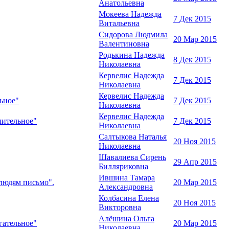
Анатольевна
Мокеева Надежда
7 Дек 2015
Витальевна
Сидорова Людмила
20 Мар 2015
Валентиновна
Родькина Надежда
8 Дек 2015
Николаевна
Кервелис Надежда
7 Дек 2015
Николаевна
Кервелис Надежда
ьное"
7 Дек 2015
Николаевна
Кервелис Надежда
лительное"
7 Дек 2015
Николаевна
Салтыкова Наталья
20 Ноя 2015
Николаевна
Шавалиева Сирень
29 Апр 2015
Билляриковна
Ившина Тамара
 людям письмо".
20 Мар 2015
Александровна
Колбасина Елена
20 Ноя 2015
Викторовна
Алёшина Ольга
гательное"
20 Мар 2015
Николаевна