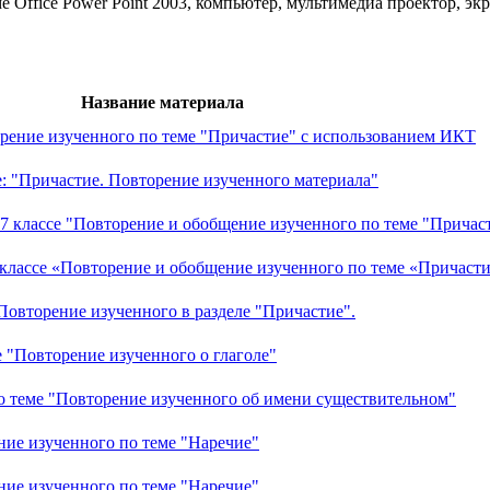
е Office Power Point 2003, компьютер, мультимедиа проектор, экр
Название материала
торение изученного по теме "Причастие" с использованием ИКТ
ме: "Причастие. Повторение изученного материала"
 7 классе "Повторение и обобщение изученного по теме "Причас
7 классе «Повторение и обобщение изученного по теме «Причасти
"Повторение изученного в разделе "Причастие".
е "Повторение изученного о глаголе"
 по теме "Повторение изученного об имени существительном"
ение изученного по теме "Наречие"
ение изученного по теме "Наречие"