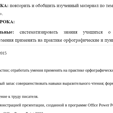
2015
стии; отработать умения применять на практике орфографическ
ный запас совершенствовать навыки выразительного чтения; форм
ние к труду писателя.
нстрацией презентации, созданной в программе Office Power Po