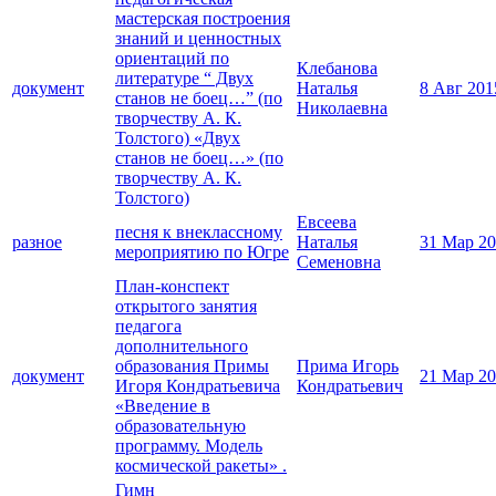
мастерская построения
знаний и ценностных
ориентаций по
Клебанова
литературе “ Двух
документ
Наталья
8 Авг 201
станов не боец…” (по
Николаевна
творчеству А. К.
Толстого) «Двух
станов не боец…» (по
творчеству А. К.
Толстого)
Евсеева
песня к внеклассному
разное
Наталья
31 Мар 2
мероприятию по Югре
Семеновна
План-конспект
открытого занятия
педагога
дополнительного
образования Примы
Прима Игорь
документ
21 Мар 2
Игоря Кондратьевича
Кондратьевич
«Введение в
образовательную
программу. Модель
космической ракеты» .
Гимн