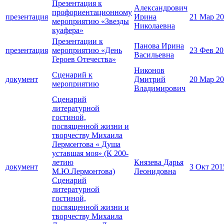
Презентация к
Александрович
профориентационному
презентация
Ирина
21 Мар 2
мероприятию «Звезды
Николаевна
куафера»
Презентации к
Панова Ирина
презентация
мероприятию «День
23 Фев 20
Васильевна
Героев Отечества»
Никонов
Сценарий к
документ
Дмитрий
20 Мар 2
мероприятию
Владимирович
Сценарий
литературной
гостиной,
посвященной жизни и
творчеству Михаила
Лермонтова « Душа
уставшая моя» (К 200-
летию
Князева Дарья
документ
3 Окт 201
М.Ю.Лермонтова)
Леонидовна
Сценарий
литературной
гостиной,
посвященной жизни и
творчеству Михаила