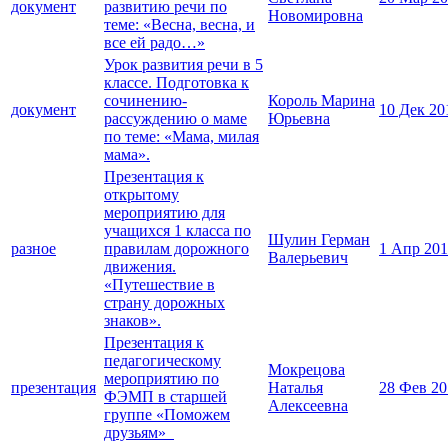
документ
развитию речи по
Новомировна
теме: «Весна, весна, и
все ей радо…»
Урок развития речи в 5
классе. Подготовка к
сочинению-
Король Марина
документ
10 Дек 20
рассуждению о маме
Юрьевна
по теме: «Мама, милая
мама».
Презентация к
открытому
мероприятию для
учащихся 1 класса по
Шулин Герман
разное
правилам дорожного
1 Апр 20
Валерьевич
движения.
«Путешествие в
страну дорожных
знаков».
Презентация к
педагогическому
Мокрецова
мероприятию по
презентация
Наталья
28 Фев 20
ФЭМП в старшей
Алексеевна
группе «Поможем
друзьям»