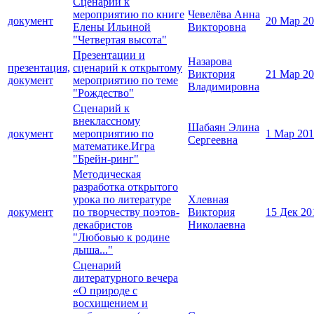
Сценарий к
мероприятию по книге
Чевелёва Анна
документ
20 Мар 2
Елены Ильиной
Викторовна
"Четвертая высота"
Презентации и
Назарова
презентация,
сценарий к открытому
Виктория
21 Мар 2
документ
мероприятию по теме
Владимировна
"Рождество"
Сценарий к
внеклассному
Шабаян Элина
документ
мероприятию по
1 Мар 20
Сергеевна
математике.Игра
"Брейн-ринг"
Методическая
разработка открытого
урока по литературе
Хлевная
документ
по творчеству поэтов-
Виктория
15 Дек 20
декабристов
Николаевна
"Любовью к родине
дыша..."
Сценарий
литературного вечера
«О природе с
восхищением и