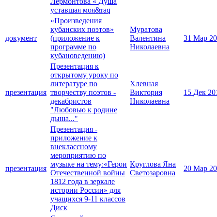
Лермонтова « Душа
уставшая моя&raq
«Произведения
кубанских поэтов»
Муратова
документ
(приложение к
Валентина
31 Мар 2
программе по
Николаевна
кубановедению)
Презентация к
открытому уроку по
литературе по
Хлевная
презентация
творчеству поэтов -
Виктория
15 Дек 20
декабристов
Николаевна
"Любовью к родине
дыша..."
Презентация -
приложение к
внеклассному
мероприятию по
музыке на тему:«Герои
Круглова Яна
презентация
20 Мар 2
Отечественной войны
Светозаровна
1812 года в зеркале
истории России» для
учащихся 9-11 классов
Диск