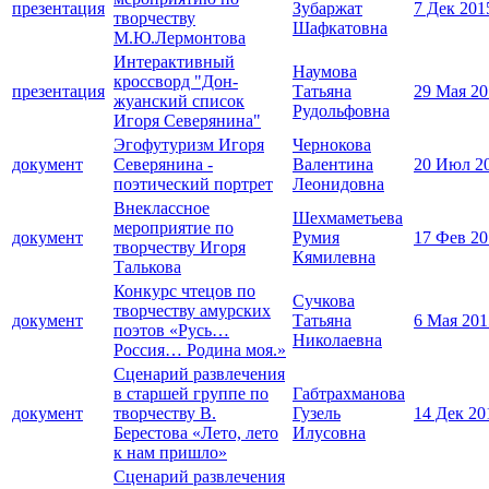
презентация
Зубаржат
7 Дек 201
творчеству
Шафкатовна
М.Ю.Лермонтова
Интерактивный
Наумова
кроссворд "Дон-
презентация
Татьяна
29 Мая 20
жуанский список
Рудольфовна
Игоря Северянина"
Эгофутуризм Игоря
Чернокова
документ
Северянина -
Валентина
20 Июл 2
поэтический портрет
Леонидовна
Внеклассное
Шехмаметьева
мероприятие по
документ
Румия
17 Фев 20
творчеству Игоря
Кямилевна
Талькова
Конкурс чтецов по
Сучкова
творчеству амурских
документ
Татьяна
6 Мая 201
поэтов «Русь…
Николаевна
Россия… Родина моя.»
Сценарий развлечения
в старшей группе по
Габтрахманова
документ
творчеству В.
Гузель
14 Дек 20
Берестова «Лето, лето
Илусовна
к нам пришло»
Сценарий развлечения