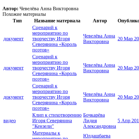
Автор:
Чевелёва Анна Викторовна
Похожие материалы
Тип
Название материала
Автор
Опублик
Сценарий к
мероприятию по
Чевелёва Анна
документ
творчеству Игоря
20 Мар 2
Викторовна
Северянина «Король
поэтов»
Сценарий к
мероприятию по
Чевелёва Анна
документ
творчеству Игоря
20 Мар 2
Викторовна
Северянина «Король
поэтов»
Сценарий к
мероприятию по
Чевелёва Анна
документ
творчеству Игоря
20 Мар 2
Викторовна
Северянина «Король
поэтов»
Клип к стихотворению
Бочкарёва
видео
Игоря Северянина
Лидия
5 Апр 20
"Кензели"
Александровна
Материалы к
Юлдашбаева
мероприятию по