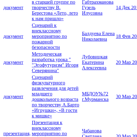
в старшей группе по
Габтрахманова
документ
творчеству В.
Гузель
14 Дек 20
Берестова «Лето, лето
Илусовна
к нам пришло»
Сценарий к
внеклассному
Балдуева Елена
документ
мероприятию по
18 Фев 20
Николаевна
пожарной
безопасности
Методическая
Дубовицкая
разработка урока "
документ
Екатерина
20 Мар 2
"Эгофутуризм" Игоря
Алексеевна
Северянина"
Сценарий
физкультурного
развлечения для детей
младшего
МБДОУ№72
документ
30 Мар 2
дошкольного возраста
г.Мурманска
по творчеству А.Барто
«Игрушки», «В гости
к мишке»
Презентация к
внеклассному
Чабанова
презентация,
мероприятию по
Светлана
20 Мар 2