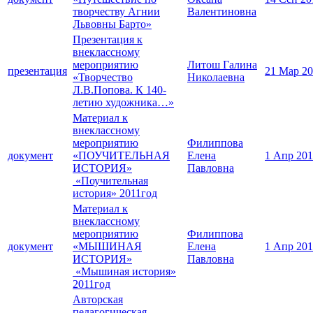
творчеству Агнии
Валентиновна
Львовны Барто»
Презентация к
внеклассному
мероприятию
Литош Галина
презентация
21 Мар 2
«Творчество
Николаевна
Л.В.Попова. К 140-
летию художника…»
Материал к
внеклассному
мероприятию
Филиппова
документ
«ПОУЧИТЕЛЬНАЯ
Елена
1 Апр 20
ИСТОРИЯ»
Павловна
«Поучительная
история» 2011год
Материал к
внеклассному
мероприятию
Филиппова
документ
«МЫШИНАЯ
Елена
1 Апр 20
ИСТОРИЯ»
Павловна
«Мышиная история»
2011год
Авторская
педагогическая