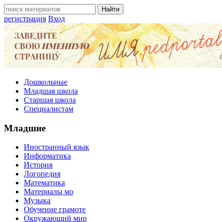
регистрация
Вход
Дошкольные
Младшая школа
Старшая школа
Специалистам
Младшие
Иностранный язык
Информатика
История
Логопедия
Математика
Материалы мо
Музыка
Обучение грамоте
Окружающий мир