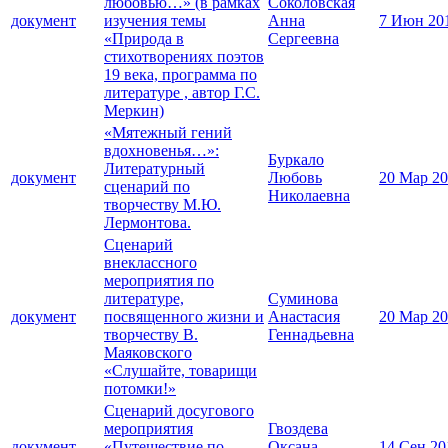
любовью…» (в рамках
Соколовская
документ
изучения темы
Анна
7 Июн 20
«Природа в
Сергеевна
стихотворениях поэтов
19 века, программа по
литературе , автор Г.С.
Меркин)
«Мятежный гений
вдохновенья…»:
Буркало
Литературный
документ
Любовь
20 Мар 2
сценарий по
Николаевна
творчеству М.Ю.
Лермонтова.
Сценарий
внеклассного
мероприятия по
литературе,
Суминова
документ
посвященного жизни и
Анастасия
20 Мар 2
творчеству В.
Геннадьевна
Маяковского
«Слушайте, товарищи
потомки!»
Сценарий досугового
мероприятия
Гвоздева
документ
«Путешествие по
Оксана
14 Сен 20