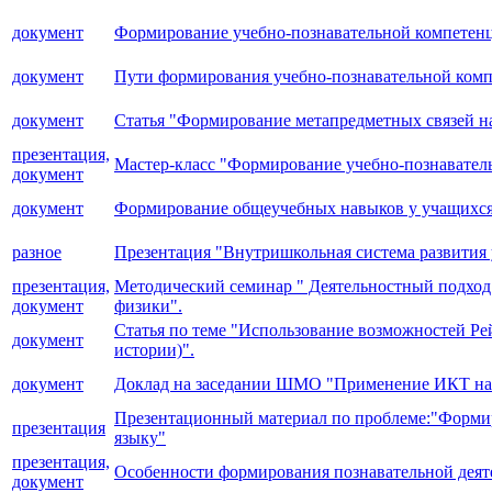
документ
Формирование учебно-познавательной компетенци
документ
Пути формирования учебно-познавательной комп
документ
Статья "Формирование метапредметных связей на
презентация,
Мастер-класс "Формирование учебно-познавател
документ
документ
Формирование общеучебных навыков у учащихся 
разное
Презентация "Внутришкольная система развития
презентация,
Методический семинар " Деятельностный подход 
документ
физики".
Статья по теме "Использование возможностей Ре
документ
истории)".
документ
Доклад на заседании ШМО "Применение ИКТ на 
Презентационный материал по проблеме:"Формир
презентация
языку"
презентация,
Особенности формирования познавательной деяте
документ