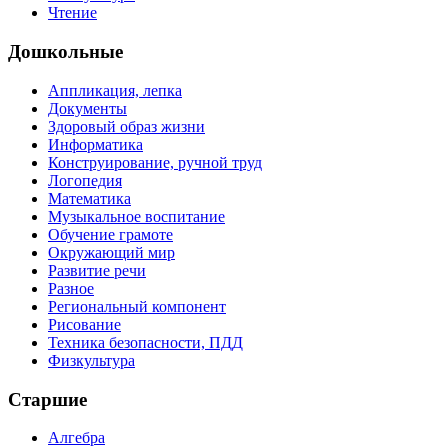
Чтение
Дошкольные
Аппликация, лепка
Документы
Здоровый образ жизни
Информатика
Конструирование, ручной труд
Логопедия
Математика
Музыкальное воспитание
Обучение грамоте
Окружающий мир
Развитие речи
Разное
Региональный компонент
Рисование
Техника безопасности, ПДД
Физкультура
Старшие
Алгебра