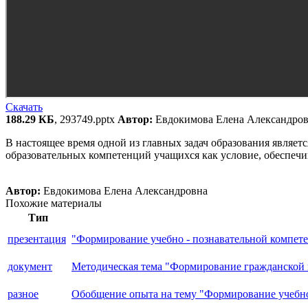
Скачать
188.29 КБ
, 293749.pptx
Автор:
Евдокимова Елена Александров
В настоящее время одной из главных задач образования являет
образовательных компетенций учащихся как условие, обеспеч
Автор:
Евдокимова Елена Александровна
Похожие материалы
Тип
презентация
"Формирование учебно - познавательной компете
документ
Методическая тема "Формирование гражданской 
разное
Обобщение опыта на тему "Формирование учебно