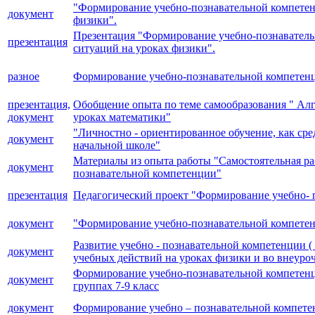
"Формирование учебно-познавательной компетенц
документ
физики".
Презентация "Формирование учебно-познаватель
презентация
ситуаций на уроках физики".
разное
Формирование учебно-познавательной компетенц
презентация,
Обобщение опыта по теме самообразования " Ал
документ
уроках математики"
"Личностно - ориентированное обучение, как сре
документ
начальной школе"
Материалы из опыта работы "Самостоятельная ра
документ
познавательной компетенции"
презентация
Педагогический проект "Формирование учебно-
документ
"Формирование учебно-познавательной компетенц
Развитие учебно - познавательной компетенции 
документ
учебных действий на уроках физики и во внеуро
Формирование учебно-познавательной компетенц
документ
группах 7-9 класс
документ
Формирование учебно – познавательной компете