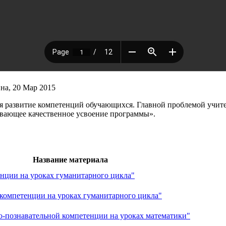
на, 20 Мар 2015
ся развитие компетенций обучающихся. Главной проблемой учите
ивающее качественное усвоение программы».
Название материала
нции на уроках гуманитарного цикла"
компетенции на уроках гуманитарного цикла"
-познавательной компетенции на уроках математики"