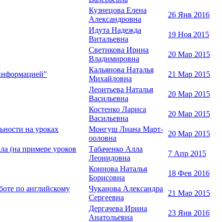
Кузнецова Елена
26 Янв 2016
Александровна
Идута Надежда
19 Ноя 2015
Витальевна
Светикова Ирина
20 Мар 2015
Владимировна
Кальянова Наталья
 информацией"
21 Мар 2015
Михайловна
Леонтьева Наталья
20 Мар 2015
Васильевна
Костенко Лариса
20 Мар 2015
Васильевна
ьности на уроках
Монгуш Лиана Март-
20 Мар 2015
ооловна
ла (на примере уроков
Табаченко Алла
7 Апр 2015
Леонидовна
Коннова Наталья
18 Фев 2016
Борисовна
боте по английскому
Чуканова Александра
21 Мар 2015
Сергеевна
Дергачева Ирина
23 Янв 2016
Анатольевна