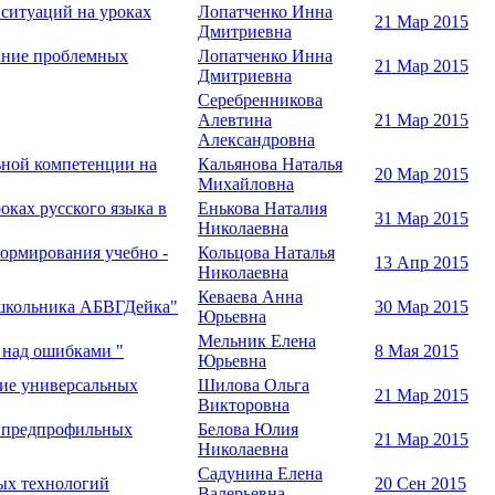
ситуаций на уроках
Лопатченко Инна
21 Мар 2015
Дмитриевна
дание проблемных
Лопатченко Инна
21 Мар 2015
Дмитриевна
Серебренникова
Алевтина
21 Мар 2015
Александровна
ьной компетенции на
Кальянова Наталья
20 Мар 2015
Михайловна
оках русского языка в
Енькова Наталия
31 Мар 2015
Николаевна
ормирования учебно -
Кольцова Наталья
13 Апр 2015
Николаевна
Кеваева Анна
ошкольника АБВГДейка"
30 Мар 2015
Юрьевна
Мельник Елена
 над ошибками "
8 Мая 2015
Юрьевна
ние универсальных
Шилова Ольга
21 Мар 2015
Викторовна
в предпрофильных
Белова Юлия
21 Мар 2015
Николаевна
Садунина Елена
ых технологий
20 Сен 2015
Валерьевна