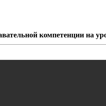
авательной компетенции на ур