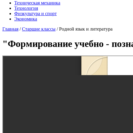
Техническая механика
Технология
Физкультура и спорт
Экономика
Главная
/
Старшие классы
/
Родной язык и литература
"Формирование учебно - позн