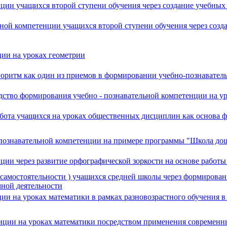
ии учащихся второй ступени обучения через создание учебных 
ной компетенции учащихся второй ступени обучения через соз
ии на уроках геометрии
горитм как один из приемов в формировании учебно-познавател
дство формирования учебно - познавательной компетенции на ур
бота учащихся на уроках общественных дисциплин как основа ф
 познавательной компетенции на примере программы "Школа д
ии через развитие орфографической зоркости на основе работы
( самостоятельности ) учащихся средней школы через формирова
чной деятельности
ии на уроках математики в рамках разновозрастного обучения 
нции на уроках математики посредством применения современн