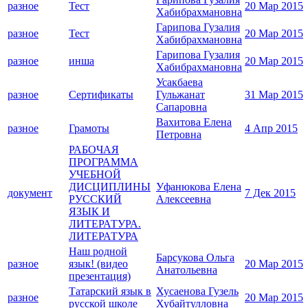
разное
Тест
20 Мар 2015
Хабибрахмановна
Гарипова Гузалия
разное
Тест
20 Мар 2015
Хабибрахмановна
Гарипова Гузалия
разное
инша
20 Мар 2015
Хабибрахмановна
Усакбаева
разное
Сертификаты
Гульжанат
31 Мар 2015
Сапаровна
Вахитова Елена
разное
Грамоты
4 Апр 2015
Петровна
РАБОЧАЯ
ПРОГРАММА
УЧЕБНОЙ
ДИСЦИПЛИНЫ
Уфанюкова Елена
документ
7 Дек 2015
РУССКИЙ
Алексеевна
ЯЗЫК И
ЛИТЕРАТУРА.
ЛИТЕРАТУРА
Наш родной
Барсукова Ольга
разное
язык! (видео
20 Мар 2015
Анатольевна
презентация)
Татарский язык в
Хусаенова Гузель
разное
20 Мар 2015
русской школе
Хубайтулловна