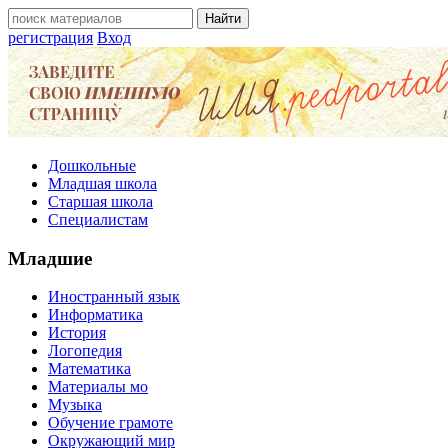
регистрация
Вход
Дошкольные
Младшая школа
Старшая школа
Специалистам
Младшие
Иностранный язык
Информатика
История
Логопедия
Математика
Материалы мо
Музыка
Обучение грамоте
Окружающий мир