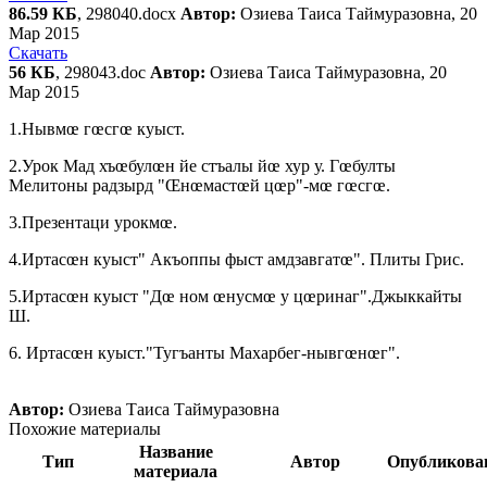
86.59 КБ
, 298040.docx
Автор:
Озиева Таиса Таймуразовна, 20
Мар 2015
Скачать
56 КБ
, 298043.doc
Автор:
Озиева Таиса Таймуразовна, 20
Мар 2015
1.Нывмœ гœсгœ куыст.
2.Урок Мад хъœбулœн йе стъалы йœ хур у. Гœбулты
Мелитоны радзырд "Œнœмастœй цœр"-мœ гœсгœ.
3.Презентаци урокмœ.
4.Иртасœн куыст" Акъоппы фыст амдзавгатœ". Плиты Грис.
5.Иртасœн куыст "Дœ ном œнусмœ у цœринаг".Джыккайты
Ш.
6. Иртасœн куыст."Тугъанты Махарбег-нывгœнœг".
Автор:
Озиева Таиса Таймуразовна
Похожие материалы
Название
Тип
Автор
Опубликова
материала