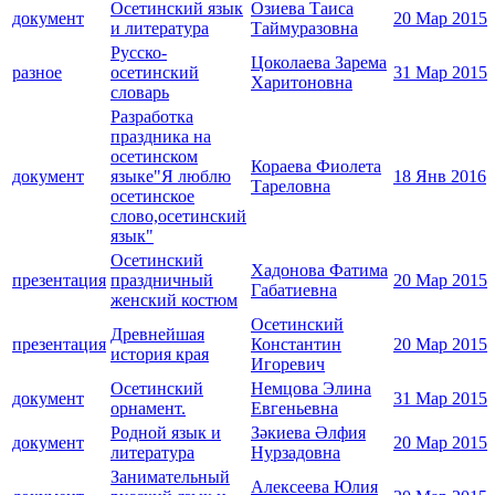
Осетинский язык
Озиева Таиса
документ
20 Мар 2015
и литература
Таймуразовна
Русско-
Цоколаева Зарема
разное
осетинский
31 Мар 2015
Харитоновна
словарь
Разработка
праздника на
осетинском
Кораева Фиолета
документ
языке"Я люблю
18 Янв 2016
Тареловна
осетинское
слово,осетинский
язык"
Осетинский
Хадонова Фатима
презентация
праздничный
20 Мар 2015
Габатиевна
женский костюм
Осетинский
Древнейшая
презентация
Константин
20 Мар 2015
история края
Игоревич
Осетинский
Немцова Элина
документ
31 Мар 2015
орнамент.
Евгеньевна
Родной язык и
Зәкиева Әлфия
документ
20 Мар 2015
литература
Нурзадовна
Занимательный
Алексеева Юлия