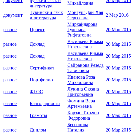
документ
русский язык и
20 Мар 2015
Михайловна
литература.
Тувинский язык
Монгуш Дан-Хая
документ
2 Мар 2016
и литература
Сергеевна
Мирхайдарова
разное
Проект
Гульнара
20 Мар 2015
Рифгатовна
Васильева Римма
разное
Доклад
20 Мар 2015
Николаевна
Васильева Римма
разное
Доклад
20 Мар 2015
Николаевна
Сайранова Резеда
разное
Сертификат
20 Мар 2015
Тависовна
Иванова Роза
разное
Портфолио
20 Мар 2015
Михайловна
Лукина Оксана
разное
ФГОС
20 Мар 2015
Григорьевна
Фомина Вера
разное
Благодарности
20 Мар 2015
Артемьевна
Корзан Татьяна
разное
Грамоты
20 Мар 2015
Федоровна
Бессонова
разное
Диплом
Наталия
20 Мар 2015