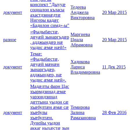
конспект "Дыууæ
Тедеева
социалон къласы
документ
Анджела
20 Мар 2015
ахастдзинæдтæ
Викторовна
Нигеры кадæг
«Бадилон симд»-ы"
«Фыдыбæстæ,
Маргиева
дæуæй зынаргъдæр
разное
Циала
20 Мар 2015
, адджындæр нæ
Абрамовна
уыдис æмæ нæй!»
Темæ:
«Фыдыбæстæ,
Хадикова
дæуæй мæнæн
документ
Лариса
11 Дек 2015
зынаргъдæр,
Владимировна
адджындæр, нæ
уыдис æмæ нæй».
Мадæлты фарн Цас
хъармдзинад æмæ
уарзондзинад
дæттынц уыдон сæ
хъæбултæн æмæ сæ
Темирова
документ
хъæбулы
Залина
28 Фев 2016
хъæбултæн.
Рамазановна
Дунейы уыдон
аккаг ныхæстæ зын