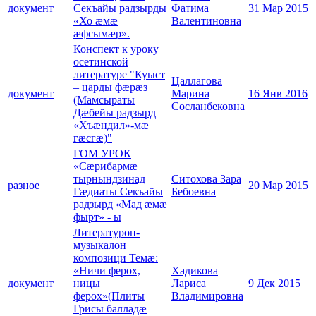
документ
Секъайы радзырды
Фатима
31 Мар 2015
«Хо æмæ
Валентиновна
æфсымæр».
Конспект к уроку
осетинской
литературе "Куыст
Цаллагова
– царды фæрæз
документ
Марина
16 Янв 2016
(Мамсыраты
Сосланбековна
Дæбейы радзырд
«Хъæндил»-мæ
гæсгæ)"
ГОМ УРОК
«Сæрибармæ
тырнындзинад
Ситохова Зара
разное
20 Мар 2015
Гæдиаты Секъайы
Бебоевна
радзырд «Мад æмæ
фырт» - ы
Литературон-
музыкалон
композици Темæ:
«Ничи ферох,
Хадикова
документ
ницы
Лариса
9 Дек 2015
ферох»(Плиты
Владимировна
Грисы балладæ