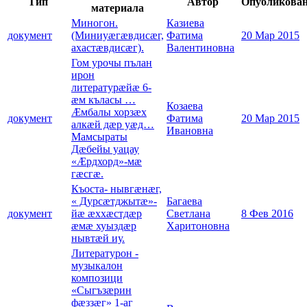
Тип
Автор
Опубликова
материала
Миногон.
Казиева
документ
(Миниуæгæвдисæг,
Фатима
20 Мар 2015
ахастæвдисæг).
Валентиновна
Гом урочы пълан
ирон
литературæйæ 6-
æм къласы …
Козаева
Æмбалы хорзæх
документ
Фатима
20 Мар 2015
алкæй дæр уæд…
Ивановна
Мамсыраты
Дæбейы уацау
«Æрдхорд»-мæ
гæсгæ.
Къоста- нывгæнæг,
« Дурсæтджытæ»-
Багаева
документ
йæ æххæстдæр
Светлана
8 Фев 2016
æмæ хуыздæр
Харитоновна
нывтæй иу.
Литературон -
музыкалон
композици
«Сыгъзæрин
фæззæг» 1-аг