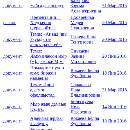
Батырова
документ
Уайсадæг чындз.
Зарема
31 Мар 2015
Аслангериевна
Презентации: "
Цховребова
разное
Хæдзæрон
Медея
20 Мар 2015
цæрæгойтæ"
Суликоевна
Темæ: «Аивад ивы
Плиева Лана
документ
хъуыдытæ
20 Мар 2015
Тенгизовна
æнкъарæнтæй».
Темæ:
Сиукаева
документ
Æмхъæлæсон мыр
Залина
20 Янв 2016
[м], дамгъæ М,м.
Михайловна
Номдартæ иууон
Кокаева Белла
документ
æмæ бирæон
18 Янв 2016
Зурабовна
нымæцы
Темæ: Ирон
Саракаева
документ
адæмон
Лада
31 Мар 2015
сфæлдыстад.
Владимировна
Бичегкуева
Мыр æмæ дамгъæ
документ
Неля
14 Янв 2016
Къ, къ.
Лазаревна
Адæймаг æрдзы
Кокаева Белла
документ
18 Янв 2016
хъæбул у.
Зурабовна
Урок-театр