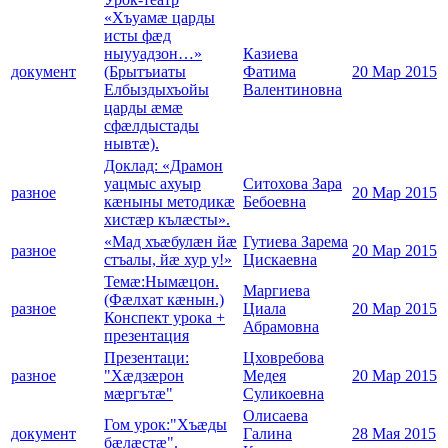
«Хъуамæ царды
исты фæд
ныууадзон…»
Казиева
документ
(Брытъиаты
Фатима
20 Мар 2015
Елбыздыхъойы
Валентиновна
царды æмæ
сфæлдыстады
нывтæ).
Доклад: «Драмон
уацмыс ахуыр
Ситохова Зара
разное
20 Мар 2015
кæныны методикæ
Бебоевна
хистæр кълæсты».
«Мад хъæбулæн йæ
Гутиева Зарема
разное
20 Мар 2015
стъалы, йæ хур у!»
Цискаевна
Темæ:Нымæцон.
Маргиева
(Фæлхат кæнын.)
разное
Циала
20 Мар 2015
Конспект урока +
Абрамовна
презентация
Презентаци:
Цховребова
разное
"Хæдзæрон
Медея
20 Мар 2015
мæргътæ"
Суликоевна
Олисаева
Гом урок:"Хъæды
документ
Галина
28 Мая 2015
бæлæстæ".