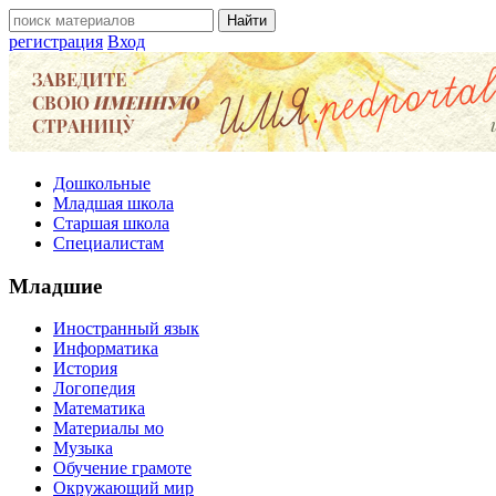
регистрация
Вход
Дошкольные
Младшая школа
Старшая школа
Специалистам
Младшие
Иностранный язык
Информатика
История
Логопедия
Математика
Материалы мо
Музыка
Обучение грамоте
Окружающий мир