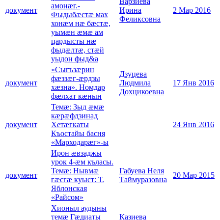
Варзиева
амонӕг.-
документ
Ирина
2 Мар 2016
Фыдыбæстæ мах
Феликсовна
хонæм нæ бæстæ,
уымæн æмæ ам
цардысты нæ
фыдæлтæ, стæй
уыдон фыд&a
«Сыгъзæрин
Дзуцева
фæззæг-æрдзы
документ
Людмила
17 Янв 2016
хæзна». Номдар
Дохцикоевна
фæлхат кæнын
Темæ: Зыд æмæ
кæрæфдзинад
документ
Хетæгкаты
24 Янв 2016
Къостайы басня
«Марходарæг»-ы
Ирон æвзаджы
урок 4-æм къласы.
Темæ: Нывмæ
Габуева Неля
документ
20 Мар 2015
гæсгæ куыст: Т.
Таймуразовна
Яблонская
«Райсом»
Хионыл аудыны
темæ Гæдиаты
Казиева