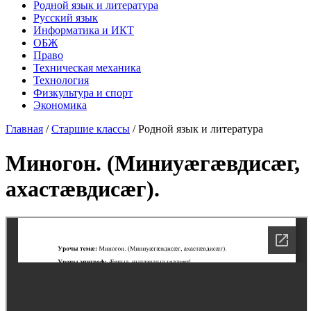
Родной язык и литература
Русский язык
Информатика и ИКТ
ОБЖ
Право
Техническая механика
Технология
Физкультура и спорт
Экономика
Главная
/
Старшие классы
/
Родной язык и литература
Миногон. (Миниуæгæвдисæг,
ахастæвдисæг).