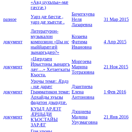
«Авд цухъхъа»-мæ
гæсгæ.)
Бичегкуева
Уарз дæ бæстæ ,
разное
Неля
31 Мар 2015
уарз дæ хъæстæ .
Лазаревна
Литературон-
музыкалон
Козаева
документ
композици «Цы ис
Фатима
4 Апр 2015
ныййарæгæй
Ивановна
зынаргьдæр?»
«Цæрдзæн
Моргоева
Ирыстоны зынаргъ
документ
Марина
21 Ноя 2015
лæг…» Хетаегкаты
Тотразовна
Къоста.
Урочы темӕ: Æрдз
- нæ дарæг
Дзантиева
документ
Грамматикон темӕ:
Елена
1 Фев 2016
Архайды хуызы
Антоновна
фадатон дзырдтӕ.
КУЫД АРÆЗТ
Дзоциева
ÆРЦЫДИ
документ
Мадина
21 Янв 2016
КЪОСТАЙЫ
Урузмаговна
ЗАРÆГ
Гом урочы