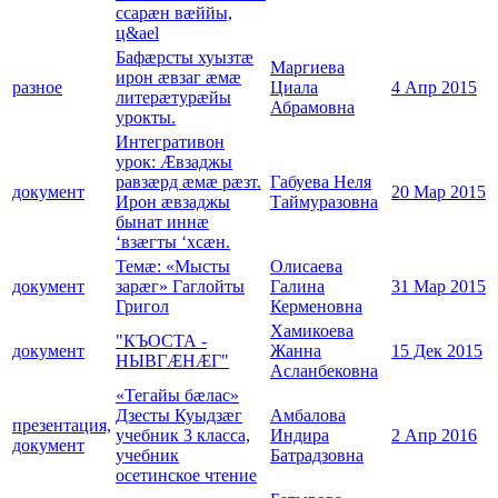
ссарæн вæййы,
ц&ael
Бафæрсты хуызтæ
Маргиева
ирон æвзаг æмæ
разное
Циала
4 Апр 2015
литерæтурæйы
Абрамовна
урокты.
Интегративон
урок: Æвзаджы
равзæрд æмæ рæзт.
Габуева Неля
документ
20 Мар 2015
Ирон æвзаджы
Таймуразовна
бынат иннæ
‘взæгты ‘хсæн.
Темæ: «Мысты
Олисаева
документ
зарæг» Гаглойты
Галина
31 Мар 2015
Григол
Керменовна
Хамикоева
"КЪОСТА -
документ
Жанна
15 Дек 2015
НЫВГÆНÆГ"
Асланбековна
«Тегайы бæлас»
Дзесты Куыдзæг
Амбалова
презентация,
учебник 3 класса,
Индира
2 Апр 2016
документ
учебник
Батрадзовна
осетинское чтение