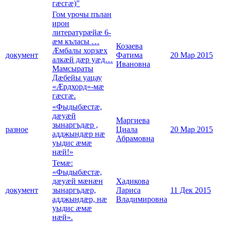
гæсгæ)"
Гом урочы пълан
ирон
литературæйæ 6-
æм къласы …
Козаева
Æмбалы хорзæх
документ
Фатима
20 Мар 2015
алкæй дæр уæд…
Ивановна
Мамсыраты
Дæбейы уацау
«Æрдхорд»-мæ
гæсгæ.
«Фыдыбæстæ,
дæуæй
Маргиева
зынаргъдæр ,
разное
Циала
20 Мар 2015
адджындæр нæ
Абрамовна
уыдис æмæ
нæй!»
Темæ:
«Фыдыбæстæ,
дæуæй мæнæн
Хадикова
документ
зынаргъдæр,
Лариса
11 Дек 2015
адджындæр, нæ
Владимировна
уыдис æмæ
нæй».