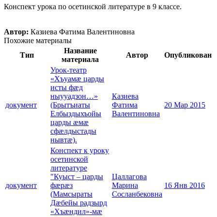
Конспект урока по осетинской литературе в 9 классе.
Автор:
Казиева Фатима Валентиновна
Похожие материалы
Название
Тип
Автор
Опубликован
материала
Урок-театр
«Хъуамæ царды
исты фæд
ныууадзон…»
Казиева
документ
(Брытъиаты
Фатима
20 Мар 2015
Елбыздыхъойы
Валентиновна
царды æмæ
сфæлдыстады
нывтæ).
Конспект к уроку
осетинской
литературе
"Куыст – царды
Цаллагова
документ
фæрæз
Марина
16 Янв 2016
(Мамсыраты
Сосланбековна
Дæбейы радзырд
«Хъæндил»-мæ