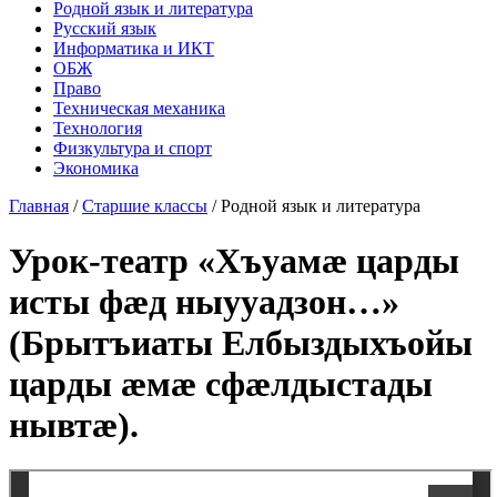
Родной язык и литература
Русский язык
Информатика и ИКТ
ОБЖ
Право
Техническая механика
Технология
Физкультура и спорт
Экономика
Главная
/
Старшие классы
/
Родной язык и литература
Урок-театр «Хъуамæ царды
исты фæд ныууадзон…»
(Брытъиаты Елбыздыхъойы
царды æмæ сфæлдыстады
нывтæ).