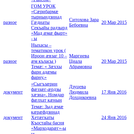
ГОМ УРОК
«Сæрибармæ
тырнындзинад
Ситохова Зара
разное
Гæдиаты
20 Мар 2015
Бебоевна
Секъайы радзырд
«Мад æмæ фырт»
- ы
Ныхасы –
тематикон урок (
Ироон æвзаг 10 –
Маргиева
разное
æм къласы )
Циала
20 Мар 2015
Темæ: « Зæххы
Абрамовна
фарн адæмы
фарну.»
«Сыгъзæрин
Дзуцева
фæззæг-æрдзы
документ
Людмила
17 Янв 2016
хæзна». Номдар
Дохцикоевна
фæлхат кæнын
Темæ: Зыд æмæ
кæрæфдзинад
документ
Хетæгкаты
24 Янв 2016
Къостайы басня
«Марходарæг»-ы