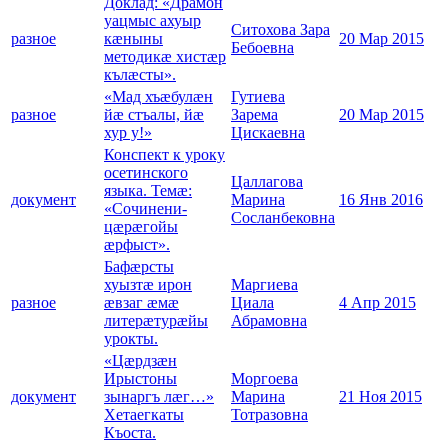
Доклад: «Драмон
уацмыс ахуыр
Ситохова Зара
разное
кæныны
20 Мар 2015
Бебоевна
методикæ хистæр
кълæсты».
«Мад хъæбулæн
Гутиева
разное
йæ стъалы, йæ
Зарема
20 Мар 2015
хур у!»
Цискаевна
Конспект к уроку
осетинского
Цаллагова
языка. Темæ:
документ
Марина
16 Янв 2016
«Сочинени-
Сосланбековна
цæрæгойы
æрфыст».
Бафæрсты
хуызтæ ирон
Маргиева
разное
æвзаг æмæ
Циала
4 Апр 2015
литерæтурæйы
Абрамовна
урокты.
«Цæрдзæн
Ирыстоны
Моргоева
документ
зынаргъ лæг…»
Марина
21 Ноя 2015
Хетаегкаты
Тотразовна
Къоста.