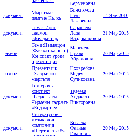
бæлæстæ".
Керменовна
Бичегкуева
Мыр æмæ
документ
Неля
14 Янв 2016
дамгъæ Къ, къ.
Лазаревна
Темæ: Ирон
Саракаева
документ
адæмон
Лада
31 Мар 2015
сфæлдыстад.
Владимировна
Темæ:Нымæцон.
Маргиева
(Фæлхат кæнын.)
разное
Циала
20 Мар 2015
Конспект урока +
Абрамовна
презентация
Презентаци:
Цховребова
разное
"Хæдзæрон
Медея
20 Мар 2015
мæргътæ"
Суликоевна
Гом урочы
конспект
Тедеева
документ
"Беджызаты
Анджела
20 Мар 2015
Чермены таурæгъ
Викторовна
«Кодзыртæ»"
Литературон –
музыкалон
Козаева
композици.
документ
Фатима
20 Мар 2015
«Нæртон хъæбул
Ивановна