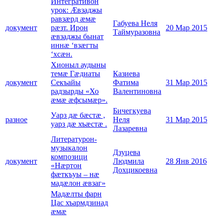
Интегративон
урок: Æвзаджы
равзæрд æмæ
Габуева Неля
документ
рæзт. Ирон
20 Мар 2015
Таймуразовна
æвзаджы бынат
иннæ ‘взæгты
‘хсæн.
Хионыл аудыны
темæ Гæдиаты
Казиева
документ
Секъайы
Фатима
31 Мар 2015
радзырды «Хо
Валентиновна
æмæ æфсымæр».
Бичегкуева
Уарз дæ бæстæ ,
разное
Неля
31 Мар 2015
уарз дæ хъæстæ .
Лазаревна
Литературон-
музыкалон
Дзуцева
композици
документ
Людмила
28 Янв 2016
«Нæртон
Дохцикоевна
фæткъуы – нæ
мадæлон æвзаг»
Мадæлты фарн
Цас хъармдзинад
æмæ