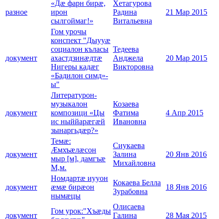
«Дæ фарн бирæ,
Хетагурова
разное
ирон
Радина
21 Мар 2015
сылгоймаг!»
Витальевна
Гом урочы
конспект "Дыууæ
социалон къласы
Тедеева
документ
ахастдзинæдтæ
Анджела
20 Мар 2015
Нигеры кадæг
Викторовна
«Бадилон симд»-
ы"
Литературон-
музыкалон
Козаева
документ
композици «Цы
Фатима
4 Апр 2015
ис ныййарæгæй
Ивановна
зынаргьдæр?»
Темæ:
Сиукаева
Æмхъæлæсон
документ
Залина
20 Янв 2016
мыр [м], дамгъæ
Михайловна
М,м.
Номдартæ иууон
Кокаева Белла
документ
æмæ бирæон
18 Янв 2016
Зурабовна
нымæцы
Олисаева
Гом урок:"Хъæды
документ
Галина
28 Мая 2015