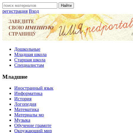
регистрация
Вход
Дошкольные
Младшая школа
Старшая школа
Специалистам
Младшие
Иностранный язык
Информатика
История
Логопедия
Математика
Материалы мо
Музыка
Обучение грамоте
Окружающий мир