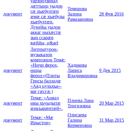
уарзондзинад
дæттынц уыдон
Темирова
сæ хъæбултæн
документ
Залина
28 Фев 2016
æмæ сæ хъæбулы
Рамазановна
хъæбултæн.
Дунейы уыдон
аккаг ныхæстæ
зын ссарæн
вæййы, ц&ael
Литературон-
музыкалон
композици Темæ:
«Ничи ферох,
Хадикова
документ
ницы
Лариса
9 Дек 2015
ферох»(Плиты
Владимировна
Грисы балладæ
«Авд цухъхъа»-
мæ гæсгæ.)
Темæ: «Аивад
Плиева Лана
документ
ивы хъуыдытæ
20 Мар 2015
Тенгизовна
æнкъарæнтæй».
Олисаева
Темæ: «Мæ
документ
Галина
31 Мар 2015
Ирыстон»
Керменовна