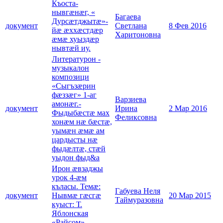
Къоста-
нывгæнæг, «
Багаева
Дурсæтджытæ»-
документ
Светлана
8 Фев 2016
йæ æххæстдæр
Харитоновна
æмæ хуыздæр
нывтæй иу.
Литературон -
музыкалон
композици
«Сыгъзæрин
фæззæг» 1-аг
Варзиева
амонӕг.-
документ
Ирина
2 Мар 2016
Фыдыбæстæ мах
Феликсовна
хонæм нæ бæстæ,
уымæн æмæ ам
цардысты нæ
фыдæлтæ, стæй
уыдон фыд&a
Ирон æвзаджы
урок 4-æм
къласы. Темæ:
Габуева Неля
документ
Нывмæ гæсгæ
20 Мар 2015
Таймуразовна
куыст: Т.
Яблонская
«Райсом»