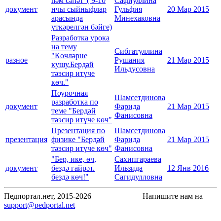
һәм сәләт"( 9-10
Сафиуллина
документ
нчы сыйныфлар
Гульфия
20 Мар 2015
арасында
Минехаковна
үткәрелгән бәйге)
Разработка урока
на тему
Сибгатуллина
"Көчләрне
разное
Рушания
21 Мар 2015
кушу.Бердәй
Ильдусовна
тәэсир итүче
көч."
Поурочная
Шамсетдинова
разработка по
документ
Фарида
21 Мар 2015
теме "Бердәй
Фанисовна
тәэсир итүче көч"
Презентация по
Шамсетдинова
презентация
физике "Бердәй
Фарида
21 Мар 2015
тәэсир итүче көч"
Фанисовна
"Бер, ике, өч,
Сахипгараева
документ
бездә гайрәт.
Ильзида
12 Янв 2016
бездә көч!"
Сагидулловна
Педпортал.нет, 2015-2026
Напишите нам на
support@pedportal.net