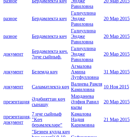
разное
Бердәмлектә көч
Эндже
20 Мар 2015
Равиловна
Галиуллина
разное
Бердәмлектә көч
Эндже
20 Мар 2015
Равиловна
Галиуллина
разное
Бердәмлектә көч
Эндже
20 Мар 2015
Равиловна
Галиуллина
Бердәмлектә көч.
документ
Эндже
20 Мар 2015
7нче сыйныф.
Равиловна
Агмалова
документ
Белемдә көч
Амина
31 Мар 2015
Лутфулловна
Валиева Рамля
документ
Сәламәтлектә көч
10 Ноя 2015
Камиловна
Мәрдәнева
Әдәбияттан көч
презентация
Әлфия Равил
20 Мар 2015
сынашу
кызы
7 нче сыйныф
Камалова
презентация,
"Көч
Надия
21 Мар 2015
документ
берәмлекләре"
Каримовна
"Безнең кулда көч