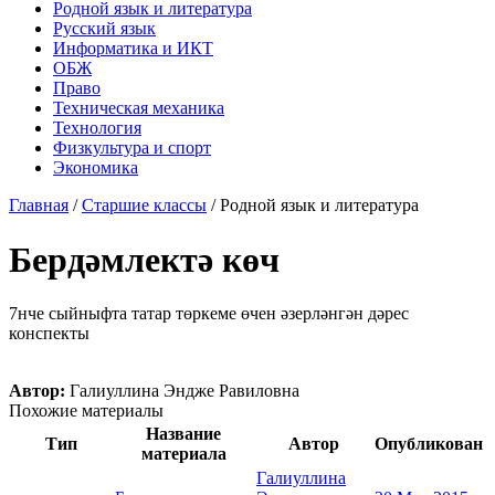
Родной язык и литература
Русский язык
Информатика и ИКТ
ОБЖ
Право
Техническая механика
Технология
Физкультура и спорт
Экономика
Главная
/
Старшие классы
/
Родной язык и литература
Бердәмлектә көч
7нче сыйныфта татар төркеме өчен әзерләнгән дәрес
конспекты
Автор:
Галиуллина Эндже Равиловна
Похожие материалы
Название
Тип
Автор
Опубликован
материала
Галиуллина