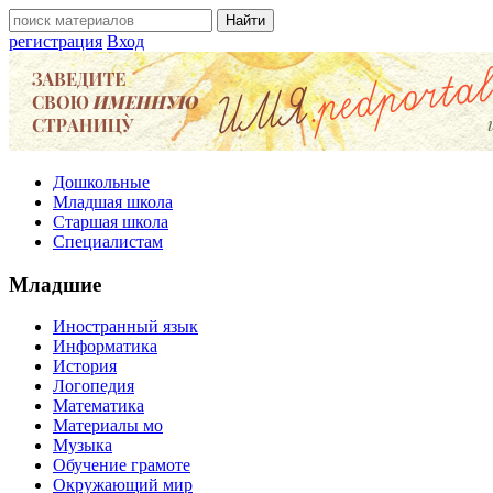
регистрация
Вход
Дошкольные
Младшая школа
Старшая школа
Специалистам
Младшие
Иностранный язык
Информатика
История
Логопедия
Математика
Материалы мо
Музыка
Обучение грамоте
Окружающий мир