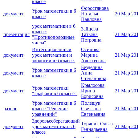
классе
Форостянова
Урок математики в 6
документ
Наталья
20 Мар 20
классе
Павловна
урок математики в 6
Зайцева
классе:
презентация
Татьяна
21 Мар 20
"Противоположные
Петровна
числа"
Интегрированный
Осипова
документ
урок математики и
Марина
21 Мар 20
экологии в 6 классе.
Алексеевна
Безделина
Урок математики в 6
документ
Анна
21 Мар 20
классе
Степановна
Крылосова
Урок математики
документ
Ирина
21 Мар 20
"Графики в 6 классе"
Борисовна
Урок математики в 6
Полещук
разное
классе "Решение
Светлана
21 Мар 20
уравнений"
Евгеньевна
Здоровьесберегающий
Торяник Ольга
документ
урок математики в 6
21 Мар 20
Геннадьевна
классе