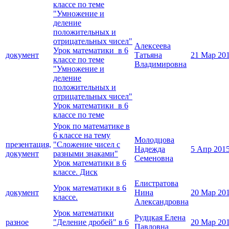
классе по теме
"Умножение и
деление
положительных и
отрицательных чисел"
Алексеева
Урок математики в 6
документ
Татьяна
21 Мар 20
классе по теме
Владимировна
"Умножение и
деление
положительных и
отрицательных чисел"
Урок математики в 6
классе по теме
Урок по математике в
6 классе на тему
Молодцова
презентация,
"Сложение чисел с
Надежда
5 Апр 201
документ
разными знаками"
Семеновна
Урок математики в 6
классе. Диск
Елистратова
Урок математики в 6
документ
Нина
20 Мар 20
классе.
Александровна
Урок математики
Рудцкая Елена
разное
"Деление дробей" в 6
20 Мар 20
Павловна