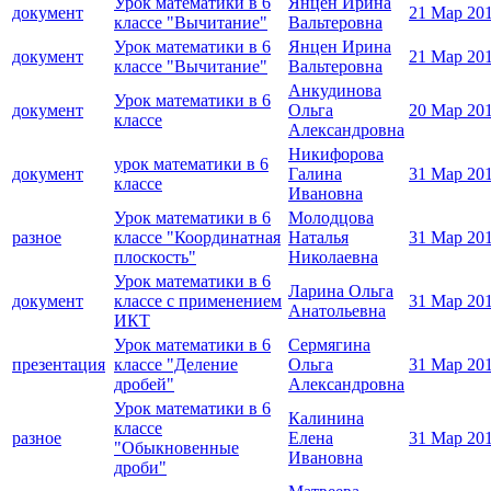
Урок математики в 6
Янцен Ирина
документ
21 Мар 20
классе "Вычитание"
Вальтеровна
Урок математики в 6
Янцен Ирина
документ
21 Мар 20
классе "Вычитание"
Вальтеровна
Анкудинова
Урок математики в 6
документ
Ольга
20 Мар 20
классе
Александровна
Никифорова
урок математики в 6
документ
Галина
31 Мар 20
классе
Ивановна
Урок математики в 6
Молодцова
разное
классе "Координатная
Наталья
31 Мар 20
плоскость"
Николаевна
Урок математики в 6
Ларина Ольга
документ
классе с применением
31 Мар 20
Анатольевна
ИКТ
Урок математики в 6
Сермягина
презентация
классе "Деление
Ольга
31 Мар 20
дробей"
Александровна
Урок математики в 6
Калинина
классе
разное
Елена
31 Мар 20
"Обыкновенные
Ивановна
дроби"