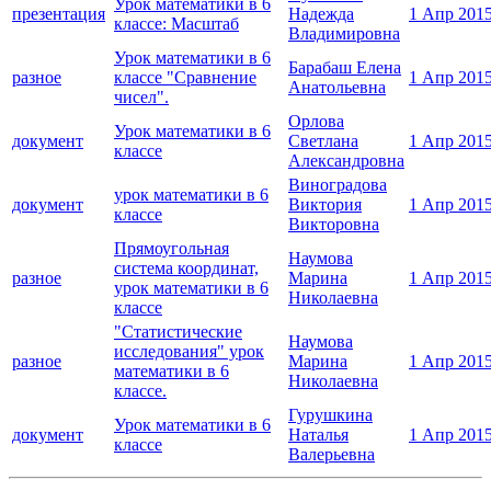
Урок математики в 6
презентация
Надежда
1 Апр 201
классе: Масштаб
Владимировна
Урок математики в 6
Барабаш Елена
разное
классе "Сравнение
1 Апр 201
Анатольевна
чисел".
Орлова
Урок математики в 6
документ
Светлана
1 Апр 201
классе
Александровна
Виноградова
урок математики в 6
документ
Виктория
1 Апр 201
классе
Викторовна
Прямоугольная
Наумова
система координат,
разное
Марина
1 Апр 201
урок математики в 6
Николаевна
классе
"Статистические
Наумова
исследования" урок
разное
Марина
1 Апр 201
математики в 6
Николаевна
классе.
Гурушкина
Урок математики в 6
документ
Наталья
1 Апр 201
классе
Валерьевна