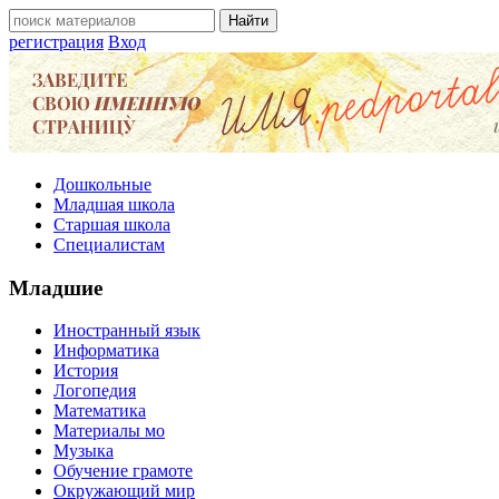
регистрация
Вход
Дошкольные
Младшая школа
Старшая школа
Специалистам
Младшие
Иностранный язык
Информатика
История
Логопедия
Математика
Материалы мо
Музыка
Обучение грамоте
Окружающий мир