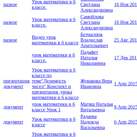
Урок математики в 6
разное
Светлана
16 Ноя 20
классе.
Александровна
Самойлова
Урок математики в 6
разное
Светлана
16 Ноя 20
классе.
Александровна
Безчаснюк
Видео урок
разное
Владислав
25 Авг 20
математики в 6 классе
Анатольевич
Падафет
урок математики в 6
Наталья
17 Дек 201
классе.
Николаевна
Урок математики в 6
классе по
презентация,
теме"Делимость
Жувакова Вера
1 Апр 201
документ
чисел" Конспект и
Ивановна
презентация урока
математики в 6 классе
урок математики в 6
Матяш Наталья
документ
9 Апр 201
классе Урок 1
Витальевна
Радаева
Урок математики в 6
документ
Надежда
6 Апр 201
классе
Васильевна
Урок математики в 6