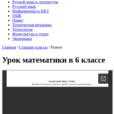
Родной язык и литература
Русский язык
Информатика и ИКТ
ОБЖ
Право
Техническая механика
Технология
Физкультура и спорт
Экономика
Главная
/
Старшие классы
/
Разное
Урок математики в 6 классе