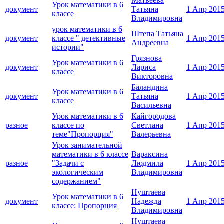
Матвеева
Урок математики в 6
документ
Татьяна
1 Апр 201
классе
Владимировна
урок математики в 6
Штепа Татьяна
документ
классе " детективные
1 Апр 201
Андреевна
истории"
Грязнова
Урок математики в 6
документ
Лариса
1 Апр 201
классе
Викторовна
Баландина
Урок математики в 6
документ
Татьяна
1 Апр 201
классе
Васильевна
Урок математики в 6
Кайгородова
разное
классе по
Светлана
1 Апр 201
теме"Пропорция"
Валерьевна
Урок занимательной
математики в 6 классе
Вараксина
разное
"Задачи с
Людмила
1 Апр 201
экологическим
Владимировна
содержанием"
Нуштаева
Урок математики в 6
документ
Надежда
1 Апр 201
классе: Пропорция
Владимировна
Нуштаева