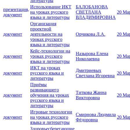
литературы
Использование ИКТ
БАЛОБАНОВА
презентация,
на уроках русского
СВЕТЛАНА
20 Ма
документ
языка и литературы
ВЛАДИМИРОВНА
Организация
проектной
документ
деятельности на
Орчикова Л.А.
20 Ма
уроках русского
языка и литературы
Кейс-технологии на
Назырова Елена
документ
уроках русского
20 Ма
Николаевна
языка и литературы
ИКТ на уроках
Дмитриевых
документ
русского языка и
20 Ма
Светлана Игоревна
литературы
Приёмы
развивающего
Титкова Жанна
документ
обучения на уроках
20 Ма
Викторовна
русского языка и
литературы
Игровые технологии
Смирнова Людмила
документ
на уроках русского
20 Ма
Фёдоровна
языка и литературы
Здоровьесберегающие