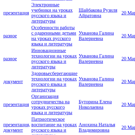
Электронные
учебники на уроках
Шайбакова Рузиля
презентация
20 Ма
русского языка и
Айратовна
литературы
Особенности работы
с одаренными детьми
Ухванова Галина
разное
20 Ма
на уроках русского
Валериевна
языка и литературы
Инновационные
технологии на уроках
Ухванова Галина
разное
20 Ма
русского языка и
Валериевна
литературы
Здоровьесберегающие
технологии на уроках
Ухванова Галина
документ
20 Ма
русского языка и
Валериевна
литературы
Организация
сотрудничества на
Буторина Елена
презентация
20 Ма
уроках русского
Николаевна
языка и литературы
Патриотическое
презентация,
воспитание на уроках
Анохина Наталья
20 Ма
документ
русского языка и
Владимировна