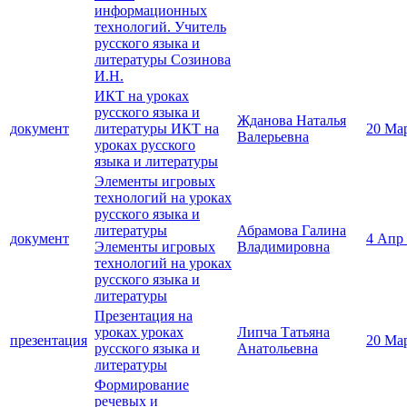
информационных
технологий. Учитель
русского языка и
литературы Созинова
И.Н.
ИКТ на уроках
русского языка и
Жданова Наталья
документ
литературы ИКТ на
20 Ма
Валерьевна
уроках русского
языка и литературы
Элементы игровых
технологий на уроках
русского языка и
литературы
Абрамова Галина
документ
4 Апр
Элементы игровых
Владимировна
технологий на уроках
русского языка и
литературы
Презентация на
уроках уроках
Липча Татьяна
презентация
20 Ма
русского языка и
Анатольевна
литературы
Формирование
речевых и