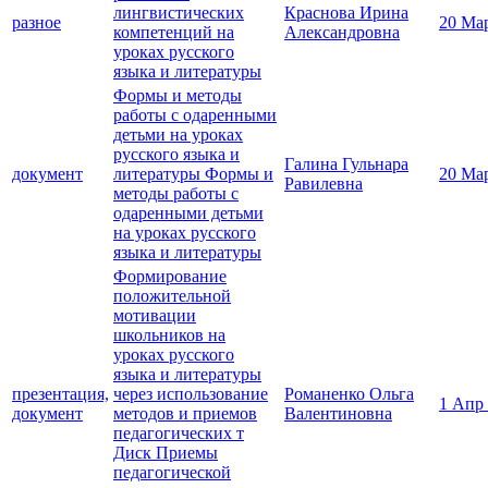
лингвистических
Краснова Ирина
разное
20 Ма
компетенций на
Александровна
уроках русского
языка и литературы
Формы и методы
работы с одаренными
детьми на уроках
русского языка и
Галина Гульнара
документ
литературы Формы и
20 Ма
Равилевна
методы работы с
одаренными детьми
на уроках русского
языка и литературы
Формирование
положительной
мотивации
школьников на
уроках русского
языка и литературы
презентация,
через использование
Романенко Ольга
1 Апр
документ
методов и приемов
Валентиновна
педагогических т
Диск Приемы
педагогической