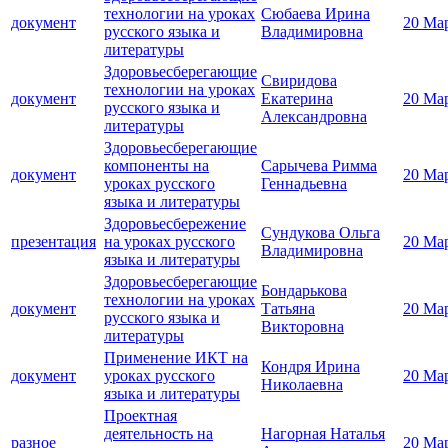
технологии на уроках
Сюбаева Ирина
документ
20 Ма
русского языка и
Владимировна
литературы
Здоровьесберегающие
Свиридова
технологии на уроках
документ
Екатерина
20 Ма
русского языка и
Александровна
литературы
Здоровьесберегающие
компоненты на
Сарычева Римма
документ
20 Ма
уроках русского
Геннадьевна
языка и литературы
Здоровьесбережение
Сундукова Ольга
презентация
на уроках русского
20 Ма
Владимировна
языка и литературы
Здоровьесберегающие
Бондарькова
технологии на уроках
документ
Татьяна
20 Ма
русского языка и
Викторовна
литературы
Применение ИКТ на
Кондря Ирина
документ
уроках русского
20 Ма
Николаевна
языка и литературы
Проектная
деятельность на
Нагорная Наталья
разное
20 Ма