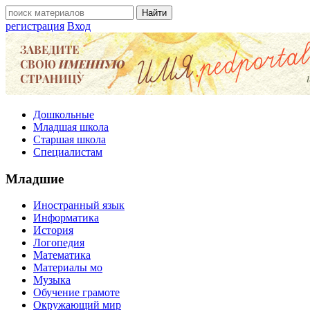
регистрация
Вход
Дошкольные
Младшая школа
Старшая школа
Специалистам
Младшие
Иностранный язык
Информатика
История
Логопедия
Математика
Материалы мо
Музыка
Обучение грамоте
Окружающий мир