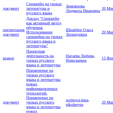
Синквейн на уроках
Зимовнова
документ
литературы и
20 Ма
Людмила Ивановна
русского языка
Доклад "Синквейн
как активный метод
обучения.
презентация,
Шрайбер Ольга
Использование
20 Ма
документ
Леонидовна
синквейна на уроках
русского языка и
литературы"
Проектная
деятельность на
Нагаева Любовь
разное
15 Ян
уроках русского
Николаевна
языка и литературы
Применение на
уроках русского
языка и литературы
новых
информационных
технологий.
Применение на
sozinova-inna-
документ
уроках русского
20 Ма
nikolaevna
языка и литературы
новых