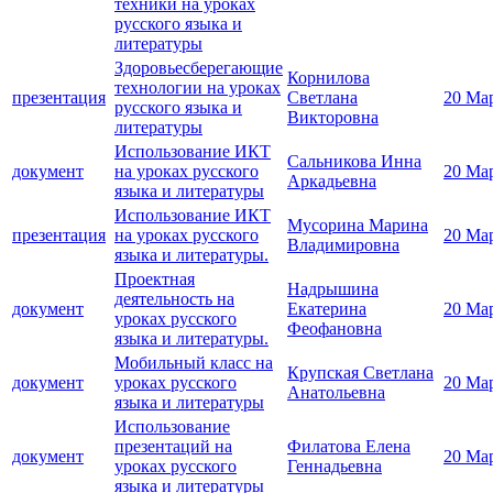
техники на уроках
русского языка и
литературы
Здоровьесберегающие
Корнилова
технологии на уроках
презентация
Светлана
20 Ма
русского языка и
Викторовна
литературы
Использование ИКТ
Сальникова Инна
документ
на уроках русского
20 Ма
Аркадьевна
языка и литературы
Использование ИКТ
Мусорина Марина
презентация
на уроках русского
20 Ма
Владимировна
языка и литературы.
Проектная
Надрышина
деятельность на
документ
Екатерина
20 Ма
уроках русского
Феофановна
языка и литературы.
Мобильный класс на
Крупская Светлана
документ
уроках русского
20 Ма
Анатольевна
языка и литературы
Использование
презентаций на
Филатова Елена
документ
20 Ма
уроках русского
Геннадьевна
языка и литературы