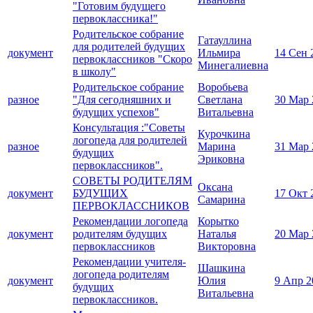
"Готовим будущего
первоклассника!"
Родительское собрание
Гатауллина
для родителей будущих
документ
Ильмира
14 Сен 
первоклассников "Скоро
Минегалиевна
в школу"
Родительское собрание
Воробьева
разное
"Для сегодняшних и
Светлана
30 Мар 
будущих успехов"
Витальевна
Консультация :"Советы
Курочкина
логопеда для родителей
разное
Марина
31 Мар 
будущих
Эриковна
первоклассников".
СОВЕТЫ РОДИТЕЛЯМ
Оксана
документ
БУДУЩИХ
17 Окт 
Самарина
ПЕРВОКЛАССНИКОВ
Рекомендации логопеда
Корытко
документ
родителям будущих
Наталья
20 Мар 
первоклассников
Викторовна
Рекомендации учителя-
Шашкина
логопеда родителям
документ
Юлия
9 Апр 2
будущих
Витальевна
первоклассников.