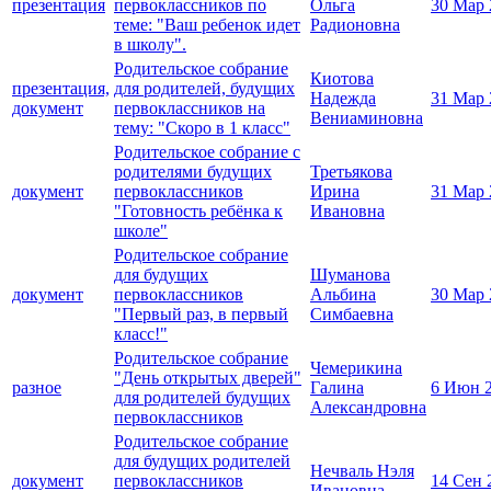
презентация
первоклассников по
Ольга
30 Мар 
теме: "Ваш ребенок идет
Радионовна
в школу".
Родительское собрание
Киотова
презентация,
для родителей, будущих
Надежда
31 Мар 
документ
первоклассников на
Вениаминовна
тему: "Скоро в 1 класс"
Родительское собрание с
родителями будущих
Третьякова
документ
первоклассников
Ирина
31 Мар 
"Готовность ребёнка к
Ивановна
школе"
Родительское собрание
для будущих
Шуманова
документ
первоклассников
Альбина
30 Мар 
"Первый раз, в первый
Симбаевна
класс!"
Родительское собрание
Чемерикина
"День открытых дверей"
разное
Галина
6 Июн 
для родителей будущих
Александровна
первоклассников
Родительское собрание
для будущих родителей
Нечваль Нэля
документ
первоклассников
14 Сен 
Ивановна