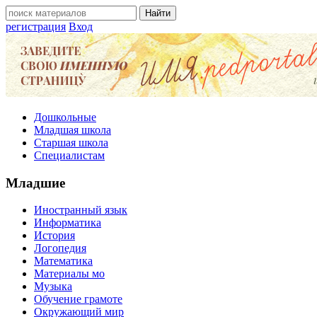
регистрация
Вход
Дошкольные
Младшая школа
Старшая школа
Специалистам
Младшие
Иностранный язык
Информатика
История
Логопедия
Математика
Материалы мо
Музыка
Обучение грамоте
Окружающий мир