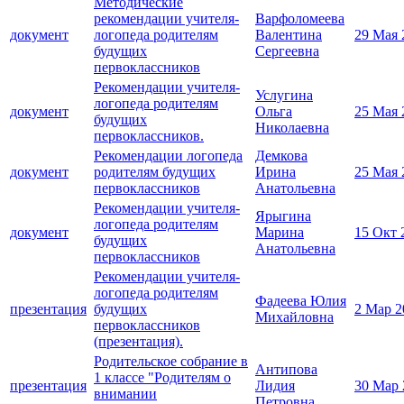
Методические
рекомендации учителя-
Варфоломеева
документ
логопеда родителям
Валентина
29 Мая 
будущих
Сергеевна
первоклассников
Рекомендации учителя-
Услугина
логопеда родителям
документ
Ольга
25 Мая 
будущих
Николаевна
первоклассников.
Рекомендации логопеда
Демкова
документ
родителям будущих
Ирина
25 Мая 
первоклассников
Анатольевна
Рекомендации учителя-
Ярыгина
логопеда родителям
документ
Марина
15 Окт 
будущих
Анатольевна
первоклассников
Рекомендации учителя-
логопеда родителям
Фадеева Юлия
презентация
будущих
2 Мар 2
Михайловна
первоклассников
(презентация).
Родительское собрание в
Антипова
1 классе "Родителям о
презентация
Лидия
30 Мар 
внимании
Петровна