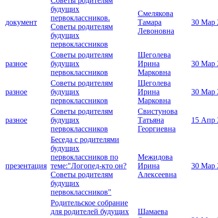
Советы родителям
будущих
Смелякова
первоклассников.
документ
Тамара
30 Мар 
Советы родителям
Левоновна
будущих
первоклассников
Советы родителям
Щеголева
разное
будущих
Ирина
30 Мар 
первоклассников
Марковна
Советы родителям
Щеголева
разное
будущих
Ирина
30 Мар 
первоклассников
Марковна
Советы родителям
Свистунова
разное
будущих
Татьяна
15 Апр 
первоклассников
Георгиевна
Беседа с родителями
будущих
первоклассников по
Межидова
презентация
теме:"Логопед-кто он?
Ирина
30 Мар 
Советы родителям
Алексеевна
будущих
первоклассников"
Родительское собрание
для родителей будущих
Шамаева