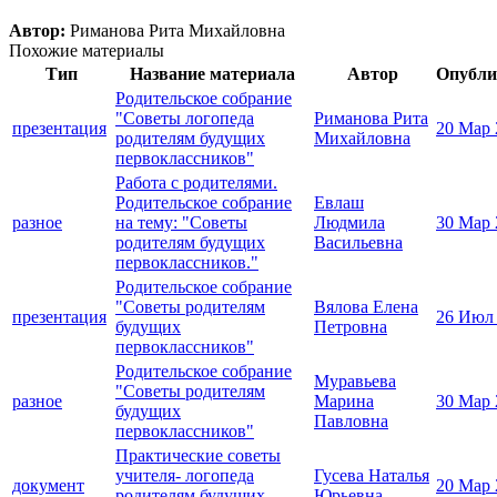
Автор:
Риманова Рита Михайловна
Похожие материалы
Тип
Название материала
Автор
Опубли
Родительское собрание
"Советы логопеда
Риманова Рита
презентация
20 Мар 
родителям будущих
Михайловна
первоклассников"
Работа с родителями.
Родительское собрание
Евлаш
разное
на тему: "Советы
Людмила
30 Мар 
родителям будущих
Васильевна
первоклассников."
Родительское собрание
"Советы родителям
Вялова Елена
презентация
26 Июл
будущих
Петровна
первоклассников"
Родительское собрание
Муравьева
"Советы родителям
разное
Марина
30 Мар 
будущих
Павловна
первоклассников"
Практические советы
учителя- логопеда
Гусева Наталья
документ
20 Мар 
родителям будущих
Юрьевна