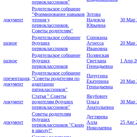
первоклассников"
Родительское собрание
"Формирование навыков
Зотова
документ
чтения у
Надежда
30 Мар 
первоклассников.
Юрьевна
Советы родителям"
Родительское собрание
Сорокина
разное
будущих
Агнесса
20 Мар 
первоклассников
Ивановна
Родительское собрание
Полянская
разное
будущих
Светлана
1 Апр 2
первоклассников
Геннадьевна
Родительское собрание
Пичугина
презентация,
"Советы родителям по
Екатерина
20 Мар 
документ
адаптации
Геннадьевна
пятиклассников"
Статья " Советы
Якубович
документ
родителям будущих
Ольга
30 Мар 
первоклассников"
Анатольевна
Советы родителям
Дегтярева
будущих
документ
Алла
25 Авг 
первоклассников "Скоро
Николаевна
в школу!"