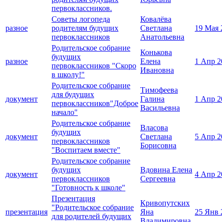
первоклассников.
Советы логопеда
Ковалёва
разное
родителям будущих
Светлана
19 Мая 
первоклассников
Анатольевна
Родительское собрание
Конькова
будущих
разное
Елена
1 Апр 2
первоклассников "Скоро
Ивановна
в школу!"
Родительское собрание
Тимофеева
для будущих
документ
Галина
1 Апр 2
первоклассников"Доброе
Васильевна
начало"
Родительское собрание
Власова
будущих
документ
Светлана
5 Апр 2
первоклассников
Борисовна
"Воспитаем вместе"
Родительское собрание
будущих
Вдовина Елена
документ
4 Апр 2
первоклассников
Сергеевна
"Готовность к школе"
Презентация
Кривопутских
"Родительское собрание
презентация
Яна
25 Янв 
для родителей будущих
Владимировна