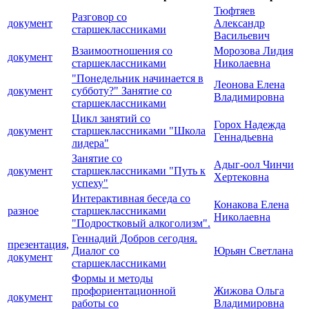
Тюфтяев
Разговор со
документ
Александр
старшеклассниками
Васильевич
Взаимоотношения со
Морозова Лидия
документ
старшеклассниками
Николаевна
"Понедельник начинается в
Леонова Елена
документ
субботу?" Занятие со
Владимировна
старшеклассниками
Цикл занятий со
Горох Надежда
документ
старшеклассниками "Школа
Геннадьевна
лидера"
Занятие со
Адыг-оол Чинчи
документ
старшеклассниками "Путь к
Хертековна
успеху"
Интерактивная беседа со
Конакова Елена
разное
старшеклассниками
Николаевна
"Подростковый алкоголизм".
Геннадий Добров сегодня.
презентация,
Диалог со
Юрьян Светлана
документ
старшеклассниками
Формы и методы
профориентационной
Жижова Ольга
документ
работы со
Владимировна