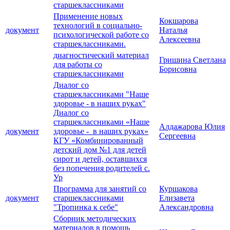
старшеклассниками
Применение новых
Кокшарова
технологий в социально-
документ
Наталья
психологической работе со
Алексеевна
старшеклассниками.
диагностический материал
Гришина Светлана
для работы со
Борисовна
старшеклассниками
Диалог со
старшеклассниками "Наше
здоровье - в наших руках"
Диалог со
старшеклассниками «Наше
Алдажарова Юлия
документ
здоровье - в наших руках»
Сергеевна
КГУ «Комбинированный
детский дом №1 для детей
сирот и детей, оставшихся
без попечения родителей с.
Ур
Программа для занятий со
Куршакова
документ
старшеклассниками
Елизавета
"Тропинка к себе"
Александровна
Cборник методических
материалов в помощь