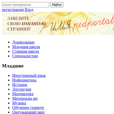
регистрация
Вход
Дошкольные
Младшая школа
Старшая школа
Специалистам
Младшие
Иностранный язык
Информатика
История
Логопедия
Математика
Материалы мо
Музыка
Обучение грамоте
Окружающий мир