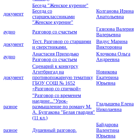
Беседа "Женское курение"
Беседа со
Колганова Ирина
документ
старшеклассниками
Анатольевна
"Женское курение"
Газизова Валерия
аудио
Разговор со счастьем
Валерьевна
Тест. Разговор со старшими
Видус Марина
документ
и сверстниками.
Викторовна
Анастасия Приходько
Клочкова Ольга
аудио
Разговор со счастьем
Андреевна
Сценарий к конкурсу
Агитбригад на
Новикова
документ
противопожарную тематику
Екатерина
ГБОУ СОШ № 1652
Юрьевна
«Разговор со спичкой»
"Разговор со временем
наедине..."Урок-
Гладышева Елена
разное
размышление по роману М.
Николаевна
А. Булгакова "Белая гвардия"
(11 кл.)
Байдарова
разное
Душевный разговор.
Валентина
Юрьевна