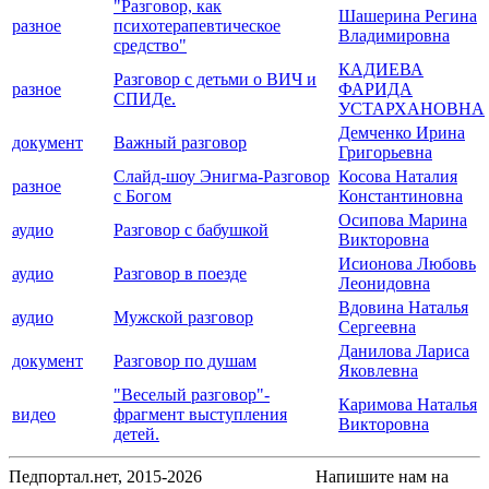
"Разговор, как
Шашерина Регина
разное
психотерапевтическое
Владимировна
средство"
КАДИЕВА
Разговор с детьми о ВИЧ и
разное
ФАРИДА
СПИДе.
УСТАРХАНОВНА
Демченко Ирина
документ
Важный разговор
Григорьевна
Слайд-шоу Энигма-Разговор
Косова Наталия
разное
с Богом
Константиновна
Осипова Марина
аудио
Разговор с бабушкой
Викторовна
Исионова Любовь
аудио
Разговор в поезде
Леонидовна
Вдовина Наталья
аудио
Мужской разговор
Сергеевна
Данилова Лариса
документ
Разговор по душам
Яковлевна
"Веселый разговор"-
Каримова Наталья
видео
фрагмент выступления
Викторовна
детей.
Педпортал.нет, 2015-2026
Напишите нам на