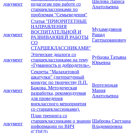
Шилова Лариса
документ
педагогам при работе со
Анатольевна
старшеклассниками по
проблемам "Семьеведения"
Статья "ПРИОРИТЕТНЫЕ
НАПРАВЛЕНИЯ
Мухамедзянов
ВОСПИТАТЕЛЬНОЙ И
документ
Рашад
РАЗВИВАЮЩЕЙ РАБОТЫ
Гаптрахманович
СО
СТАРШЕКЛАССНИКАМИ"
Этические диалоги со
Рубцова Татьяна
документ
старшеклассниками на тему
Юрьевна
«Гуманность и добродетель».
Секреты "Малахитовой
шкатулки" (литературный
конкурс по творчеству П.П.
Вертелецкая
Бажова. Методическая
документ
Мария
разработка, рекомендуемая
Анатольевна
для проведения
внеклассного мероприятия
со старшеклассниками).
План тренинга со
старшеклассниками о знании
Шаброва Светлана
документ
информации по ВИЧ
Владимировна
(СПИД)