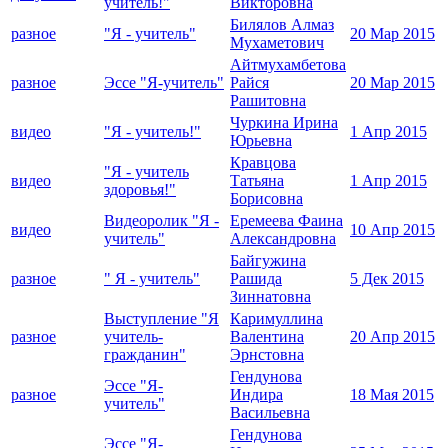
учитель!"
Викторовна
Билялов Алмаз
разное
"Я - учитель"
20 Мар 2015
Мухаметович
Айтмухамбетова
разное
Эссе "Я-учитель"
Райся
20 Мар 2015
Рашитовна
Чуркина Ирина
видео
"Я - учитель!"
1 Апр 2015
Юрьевна
Кравцова
"Я - учитель
видео
Татьяна
1 Апр 2015
здоровья!"
Борисовна
Видеоролик "Я -
Еремеева Фаина
видео
10 Апр 2015
учитель"
Александровна
Байгужина
разное
" Я - учитель"
Рашида
5 Дек 2015
Зиннатовна
Выступление "Я
Каримуллина
разное
учитель-
Валентина
20 Апр 2015
гражданин"
Эрнстовна
Гендунова
Эссе "Я-
разное
Индира
18 Мая 2015
учитель"
Васильевна
Гендунова
Эссе "Я-