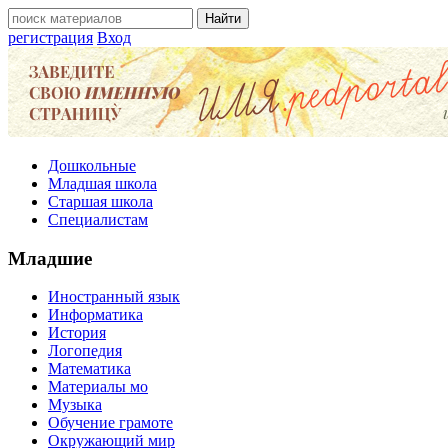
регистрация
Вход
Дошкольные
Младшая школа
Старшая школа
Специалистам
Младшие
Иностранный язык
Информатика
История
Логопедия
Математика
Материалы мо
Музыка
Обучение грамоте
Окружающий мир