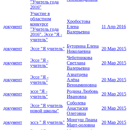
"Учитель года
2016"
Участие в
областном
Хробостова
конкурсе
документ
Елена
11 Апр 2016
"Учитель года
Валерьевна
2016". Эссе "Я -
учитель"
Буторина Елена
документ
Эссе "Я учитель"
20 Мар 2015
Николаевна
Чеботникова
Эссе "Я -
документ
Светлана
20 Мар 2015
учитель"
Валерьевна
Азиатцева
Эссе "Я -
документ
Алёна
20 Мар 2015
учитель"
Вениаминовна
эссе "Я -
Родина Любовь
документ
20 Мар 2015
учитель"
Ивановна
Соболева
Эссе "Я учитель
документ
Анастасия
20 Мар 2015
новой школы"
Олеговна
Монгуш Лиана
документ
эссэ " Я учитель"
20 Мар 2015
Март-ооловна