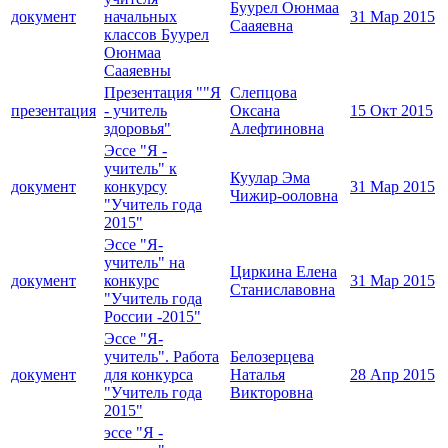
Буурел Оюнмаа
документ
начальных
31 Мар 2015
Сааяевна
классов Буурел
Оюнмаа
Сааяевны
Презентация ""Я
Слепцова
презентация
- учитель
Оксана
15 Окт 2015
здоровья"
Алефтиновна
Эссе "Я -
учитель" к
Куулар Эма
документ
конкурсу
31 Мар 2015
Чижир-ооловна
"Учитель года
2015"
Эссе "Я-
учитель" на
Циркина Елена
документ
конкурс
31 Мар 2015
Станиславовна
"Учитель года
России -2015"
Эссе "Я-
учитель". Работа
Белозерцева
документ
для конкурса
Наталья
28 Апр 2015
"Учитель года
Викторовна
2015"
эссе "Я -