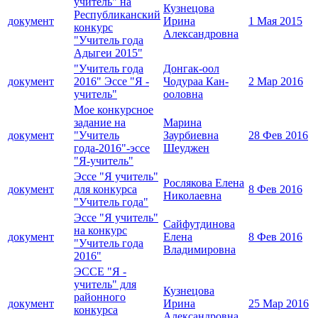
учитель" на
Кузнецова
Республиканский
документ
Ирина
1 Мая 2015
конкурс
Александровна
"Учитель года
Адыгеи 2015"
"Учитель года
Донгак-оол
документ
2016" Эссе "Я -
Чодураа Кан-
2 Мар 2016
учитель"
ооловна
Мое конкурсное
задание на
Марина
документ
"Учитель
Заурбиевна
28 Фев 2016
года-2016"-эссе
Шеуджен
"Я-учитель"
Эссе "Я учитель"
Рослякова Елена
документ
для конкурса
8 Фев 2016
Николаевна
"Учитель года"
Эссе "Я учитель"
Сайфутдинова
на конкурс
документ
Елена
8 Фев 2016
"Учитель года
Владимировна
2016"
ЭССЕ "Я -
учитель" для
Кузнецова
районного
документ
Ирина
25 Мар 2016
конкурса
Александровна