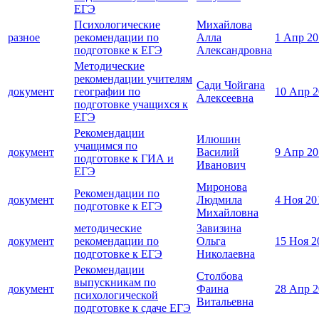
ЕГЭ
Психологические
Михайлова
разное
рекомендации по
Алла
1 Апр 20
подготовке к ЕГЭ
Александровна
Методические
рекомендации учителям
Сади Чойгана
документ
географии по
10 Апр 2
Алексеевна
подготовке учащихся к
ЕГЭ
Рекомендации
Илюшин
учащимся по
документ
Василий
9 Апр 20
подготовке к ГИА и
Иванович
ЕГЭ
Миронова
Рекомендации по
документ
Людмила
4 Ноя 20
подготовке к ЕГЭ
Михайловна
методические
Завизина
документ
рекомендации по
Ольга
15 Ноя 2
подготовке к ЕГЭ
Николаевна
Рекомендации
Столбова
выпускникам по
документ
Фаина
28 Апр 2
психологической
Витальевна
подготовке к сдаче ЕГЭ