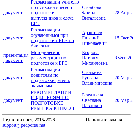
Рекомендации учителю
по психологической
Столбова
документ
подготовке
Фаина
28 Апр 2
выпускников к сдаче
Витальевна
ЕГЭ
Рекомендации
Араштаев
обучающимся при
документ
Евгений
15 Окт 2
подготовке к ЕГЭ по
Николаевич
биологии
Методические
Егорова
презентация,
рекомендации по
Наталья
8 Фев 20
документ
подготовке к ЕГЭ
Михайловна
Рекомендации
Стоякина
родителям по
документ
Руслана
20 Мар 2
подготовке детей к
Владимировна
экзаменам.
РЕКОМЕНДАЦИИ
Белянцева
РОДИТЕЛЯМ ПО
документ
Светлана
20 Мар 2
ПОДГОТОВКЕ
Павловна
РЕБЁНКА К ШКОЛЕ
Педпортал.нет, 2015-2026
Напишите нам на
support@pedportal.net