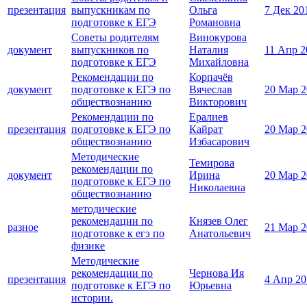
презентация
выпускникам по
Ольга
7 Дек 20
подготовке к ЕГЭ
Романовна
Советы родителям
Винокурова
документ
выпускников по
Наталия
11 Апр 2
подготовке к ЕГЭ
Михайловна
Рекомендации по
Корпачёв
документ
подготовке к ЕГЭ по
Вячеслав
20 Мар 2
обществознанию
Викторович
Рекомендации по
Ералиев
презентация
подготовке к ЕГЭ по
Кайрат
20 Мар 2
обществознанию
Избасарович
Методические
Темирова
рекомендации по
документ
Ирина
20 Мар 2
подготовке к ЕГЭ по
Николаевна
обществознанию
методические
рекомендации по
Князев Олег
разное
21 Мар 2
подготовке к егэ по
Анатольевич
физике
Методические
рекомендации по
Чернова Ия
презентация
4 Апр 20
подготовке к ЕГЭ по
Юрьевна
истории.