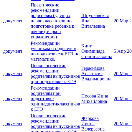
Практические
рекомендации
родителям будущих
Шнурковская
документ
первоклассников по
Яна
20 Мар 2
подготовке ребенка к
Витальевна
школе ( игры и
упражнения)
Рекомендации
Кинг
ученикам и родителям
документ
Олимпиада
5 Апр 20
по подготовке к ЕГЭ по
Станиславовна
математике.
Психологические
Герасимова
рекомендации
документ
Анастасия
20 Мар 2
родителям выпускников
Владимировна
при подготовке к ЕГЭ
Рекомендации
родителям при
Носова Инна
документ
подготовке
20 Мар 2
Михайловна
одиннадцатиклассников
к ЕГЭ
Психологические
Жаркова
рекомендации
документ
Ирина
20 Мар 2
родителям выпускников
Валерьевна
при подготовке к ЕГЭ