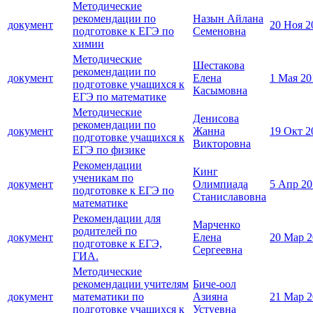
Методические
рекомендации по
Назын Айлана
документ
20 Ноя 2
подготовке к ЕГЭ по
Семеновна
химии
Методические
Шестакова
рекомендации по
документ
Елена
1 Мая 20
подготовке учащихся к
Касымовна
ЕГЭ по математике
Методические
Денисова
рекомендации по
документ
Жанна
19 Окт 2
подготовке учащихся к
Викторовна
ЕГЭ по физике
Рекомендации
Кинг
ученикам по
документ
Олимпиада
5 Апр 20
подготовке к ЕГЭ по
Станиславовна
математике
Рекомендации для
Марченко
родителей по
документ
Елена
20 Мар 2
подготовке к ЕГЭ,
Сергеевна
ГИА.
Методические
рекомендации учителям
Биче-оол
документ
математики по
Азияна
21 Мар 2
подготовке учащихся к
Устуевна