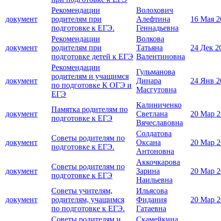
Рекомендации
Волохович
документ
родителям при
Алефтина
16 Мая 2
подготовке к ЕГЭ.
Геннадьевна
Рекомендации
Волкова
документ
родителям при
Татьяна
24 Дек 2
подготовке детей к ЕГЭ
Валентиновна
Рекомендации
Гульманова
родителям и учащимся
документ
Динара
24 Янв 2
по подготовке К ОГЭ и
Масгутовна
ЕГЭ
Калиниченко
Памятка родителям по
документ
Светлана
20 Мар 2
подготовке к ЕГЭ
Вячеславовна
Солдатова
Советы родителям по
документ
Оксана
20 Мар 2
подготовке к ЕГЭ.
Антоновна
Аккочкарова
Советы родителям по
документ
Зарина
20 Мар 2
подготовке к ЕГЭ
Наильевна
Советы учителям,
Ильясова
документ
родителям, учащимся
Фидания
20 Мар 2
по подготовке к ЕГЭ.
Гатаевна
Советы родителям и
Скамейкина