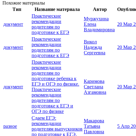
Похожие материалы
Тип
Название материала
Автор
Опубли
Практические
Муржухина
рекомендации
документ
Елена
20 Мар 2
родителям по
Владимировна
подготовке к ЕГЭ
Практические
Викол
рекомендации
документ
Надежда
20 Мар 2
родителям по
Сергеевна
подготовке к ЕГЭ
Практические
рекомендации
родителям по
подготовке ребенка к
Каримова
ЕГЭ и ОГЭ по физике.
документ
Светлана
20 Мар 2
Практические
Азгамовна
рекомендации
родителям по
подготовке к ЕГЭ и
ОГЭ по физике
Сдаем ЕГЭ:
Макарова
рекомендации
разное
Татьяна
5 Апр 20
родителям выпускников
Павловна
по подготовке к ЕГЭ.