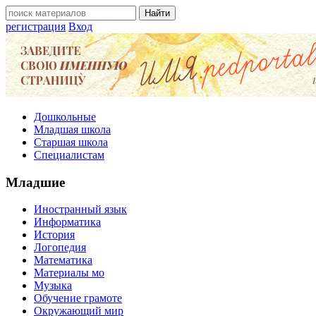
регистрация
Вход
Дошкольные
Младшая школа
Старшая школа
Специалистам
Младшие
Иностранный язык
Информатика
История
Логопедия
Математика
Материалы мо
Музыка
Обучение грамоте
Окружающий мир