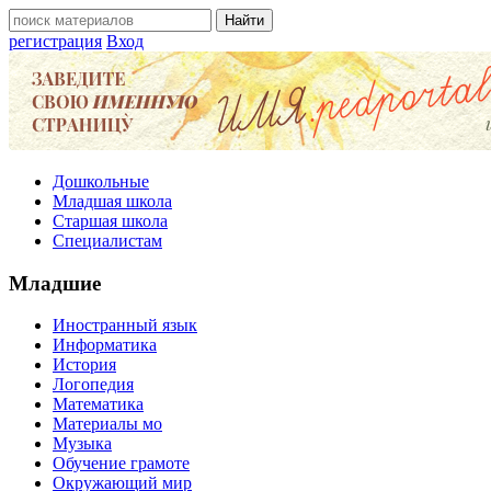
регистрация
Вход
Дошкольные
Младшая школа
Старшая школа
Специалистам
Младшие
Иностранный язык
Информатика
История
Логопедия
Математика
Материалы мо
Музыка
Обучение грамоте
Окружающий мир