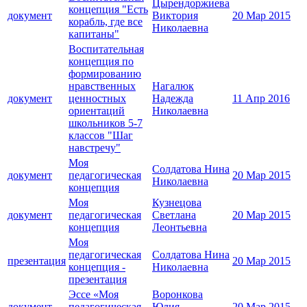
Цырендоржиева
концепция "Есть
документ
Виктория
20 Мар 2015
корабль, где все
Николаевна
капитаны"
Воспитательная
концепция по
формированию
нравственных
Нагалюк
документ
ценностных
Надежда
11 Апр 2016
ориентаций
Николаевна
школьников 5-7
классов "Шаг
навстречу"
Моя
Солдатова Нина
документ
педагогическая
20 Мар 2015
Николаевна
концепция
Моя
Кузнецова
документ
педагогическая
Светлана
20 Мар 2015
концепция
Леонтьевна
Моя
педагогическая
Солдатова Нина
презентация
20 Мар 2015
концепция -
Николаевна
презентация
Эссе «Моя
Воронкова
документ
педагогическая
Юлия
20 Мар 2015