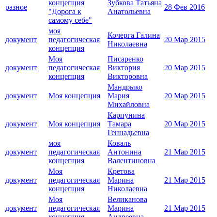
концепция
Зубкова Татьяна
разное
28 Фев 2016
"Дорога к
Анатольевна
самому себе"
моя
Кочерга Галина
документ
педагогическая
20 Мар 2015
Николаевна
концепция
Моя
Писаренко
документ
педагогическая
Виктория
20 Мар 2015
концепция
Викторовна
Мандрыко
документ
Моя концепция
Мария
20 Мар 2015
Михайловна
Карпунина
документ
Моя концепция
Тамара
20 Мар 2015
Геннадьевна
моя
Коваль
документ
педагогическая
Антонина
21 Мар 2015
концепция
Валентиновна
Моя
Кретова
документ
педагогическая
Марина
21 Мар 2015
концепция
Николаевна
Моя
Великанова
документ
педагогическая
Марина
21 Мар 2015
концепция
Андреевна