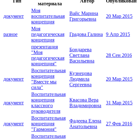
Тип
Автор
Опубликован
материала
Моя
Вайс Марина
документ
воспитательная
20 Мар 2015
Григорьевна
концепция
Моя
разное
педагогическая
Градова Галина
9 Апр 2015
концепция
презентация
Бондарева
"Моя
Светлана
28 Сен 2016
педагогическая
Васильевна
концепция"
Воспитательная
Кузнецова
концепция
документ
Людмила
20 Мар 2015
"Вместе мы
Сергеевна
сила"
Воспитательная
концепция
Квасова Вера
документ
31 Мар 2015
классного
Владимировна
руководителя
Воспитательная
Фадеева Елена
документ
концепция
27 Фев 2016
Анатольевна
"Гармония"
Воспитательная