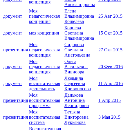
концепция
Александровна
Моя
Елена
документ
педагогическая
Владимировна
25 Авг 2015
концепция
Кошелева
Корнева
документ
моя концепция
Светлана
15 Окт 2015
Владимировна
Моя
Сидорова
презентация
педагогическая
Светлана
27 Окт 2015
концепция
Анатольевна
Моя
Ольга
документ
педагогическая
Васильевна
20 Фев 2016
концепция
Вивиорра
Моя
Людмила
документ
воспитательная
Сергеевна
11 Апр 2016
деятельность
Кривоносова
Моя
Данькова
презентация
воспитательная
Антонина
1 Апр 2015
программа
Леонидовна
Моя
Татьяна
презентация
воспитательная
Викторовна
3 Мая 2015
система
Лукьянова
Воспитательная